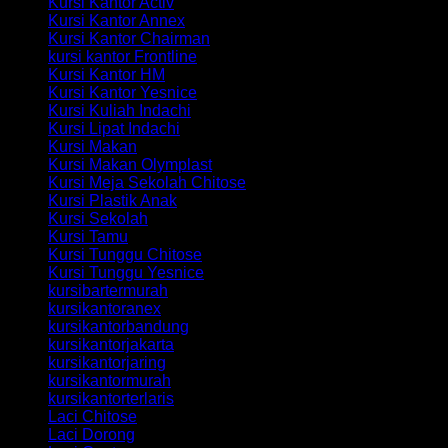
Kursi Kantor Activ
Kursi Kantor Annex
Kursi Kantor Chairman
kursi kantor Frontline
Kursi Kantor HM
Kursi Kantor Yesnice
Kursi Kuliah Indachi
Kursi Lipat Indachi
Kursi Makan
Kursi Makan Olymplast
Kursi Meja Sekolah Chitose
Kursi Plastik Anak
Kursi Sekolah
Kursi Tamu
Kursi Tunggu Chitose
Kursi Tunggu Yesnice
kursibartermurah
kursikantoranex
kursikantorbandung
kursikantorjakarta
kursikantorjaring
kursikantormurah
kursikantorterlaris
Laci Chitose
Laci Dorong