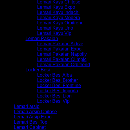
Lemari Kayu Chitose
Lemari Kayu Expo
Lemari Kayu Indachi
Lemari Kayu Modera
Lemari Kayu Orbitrend
Lemari Kayu Uno
Lemari Kayu Vip
Lemari Pakaian
Lemari Pakaian Active
Lemari Pakaian Expo
Lemari Pakaian Napolly
Lemari Pakaian Olimpic
Lemari Pakaian Orbitrend
Locker Besi
Locker Besi Alba
Locker Besi Brother
Locker Besi Frontline
Locker Besi Importa
Locker Besi Lion
Locker Besi Vip
Lemari arsip
Lemari Arsip Chitose
Lemari Arsip Expo
Lemari Besi Top
Lemari Cabinet