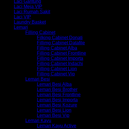
Laci Gantung
Laci Meja VIP
Laci Rumah Sakit
Laci VIP
Laundry Basket
Lemari
Filling Cabinet
Filking Cabinet Donati
Fillimg Cabinet Datafile
Filling Cabinet Alba
Filling Cabinet Frontline
Filling Cabinet Importa
Filling Cabinet Indachi
Filling Cabinet Lion
Filling Cabinet Vip
Lemari Besi
Lemari Besi Alba
Lemari Besi Brother
Lemari Besi Frontline
Lemari Besi Importa
Lemari Besi Kozure
Lemari Besi Lion
Lemari Besi Vip
Lemari Kayu
Lemari Kayu Active