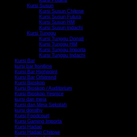
Kursi Polaris
Kursi Susun
Kursi Susun Chitose
Kursi Susun Futura
Kursi Susun HM
Kursi Susun Indachi
Kursi Tunggu
Kursi Tunggu Donati
Kursi Tunggu HM
Kursi Tunggu Importa
Kursi Tunggu Indachi
Kursi Bar
kursi bar frontline
Kursi Bar Highpoint
Kursi Bar Orbitrend
Kursi Bioskop
Kursi Bioskop / Auditorium
Kursi Bioskop Yesnice
kursi dan meja
Kursi dan Meja Sekolah
kursi dorothy
Kursi Foodcourt
Kursi Gaming Importa
Kursi Hadap
Kursi Hadap Chitose