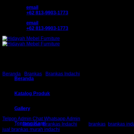
Skip
email
to
+62 813-9903-1773
content
email
+62 813-9903-1773
Beranda
/
Brankas
/
Brankas Indachi
Beranda
Brankas Ind HM DS – 803 A
Katalog Produk
Gallery
Telpon Admin
Chat Whatsapp Admin
Tentang Kami
Kategori:
Brankas
,
Brankas Indachi
Tag:
brankas
,
brankas ind
jual brankas murah indachi