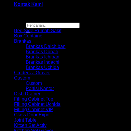
Kontak Kami
Browse
Pencarian
untuk:
Bed Side Rumah Sakit
Box Container
Brankas
Brankas Daichiban
Brankas Donati
Brankas Ichiban
Brankas Indachi
Brankas Uchida
Credenza Graver
Custom
Custom
Partisi Kantor
Dish Drainer
Filling Cabinet Top
Filling Cabinet Uchida
Filling Cabinet VIP
Glass Door Expo
Joint Table
Kitcen Set Activ
Kitchen Set Graver