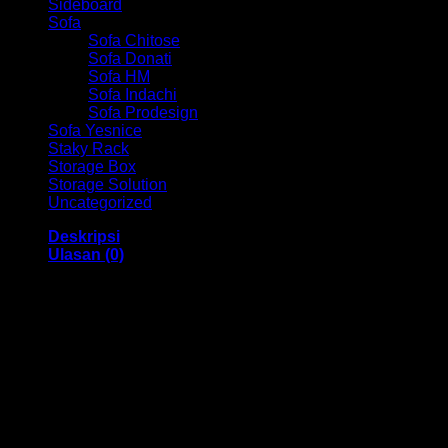
Sideboard
Sofa
Sofa Chitose
Sofa Donati
Sofa HM
Sofa Indachi
Sofa Prodesign
Sofa Yesnice
Staky Rack
Storage Box
Storage Solution
Uncategorized
Deskripsi
Ulasan (0)
Kitchen Set Atas Grav Infinity KSA 2 Pintu Polos HM KSA
2542 Bandung
Dengan menggunakan bahan yang berkualitas sehingga
membuat Kitchen Set ini tampak kokoh dan kuat. Dengan
memiliki ukuran 790 x 330 x 825 mm dan juga menggunakan
bahan yang berkualitas dan memiliki desain yang elegan
sehingga Rak ini sangat cocok untuk anda digunakan, Harga
sudah termasuk diskon 15%.