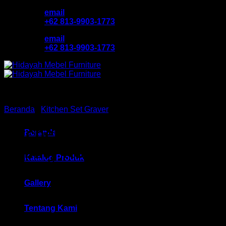
Skip
email
to
+62 813-9903-1773
content
email
+62 813-9903-1773
Beranda
/
Kitchen Set Graver
Kitchen Set Atas Grav
Beranda
Infinity KSA 2 Pintu Polos
Katalog Produk
HM KSA 2542 Bandung
Gallery
Tentang Kami
Rp
752,050