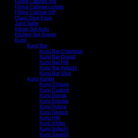
Filling Cabinet Top
Filling Cabinet Uchida
Filling Cabinet VIP
Glass Door Expo
Joint Table
Kitcen Set Activ
Kitchen Set Graver
Kursi
Kursi Bar
Kursi Bar Chairman
Kursi Bar Donati
Kursi Bar HM
Kursi Bar Indachi
Kursi Bar Vios
Kursi Kantor
Kursi Chitose
Kursi Custom
Kursi Donati
Kursi Ergotec
Kursi Futura
Kursi Gresco
Kursi HM
Kursi Ichiko
Kursi Indachi
Kursi Savello