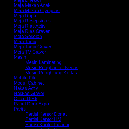
Meja Direktur
Meja Makan Anak
Meja Makan Olymplast
Meja Rapat
Meja Resepsionis
Meja Rias Activ
Meja Rias Graver
Meja Sekolah
Meja Tamu
Meja Tamu Graver
Meja TV Graver
Mesin
Mesin Laminating
Mesin Penghancur Kertas
Mesin Penghitung Kertas
Mobile File
Modul Cabinet
Nakas Activ
Nakkas Graver
Office Desk
Panel Door Expo
Partisi
Partisi Kantor Donati
Partisi Kantor HM
Partisi Kantor Indachi