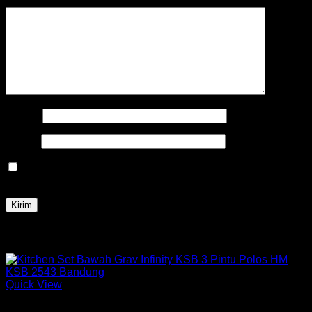
Ulasan Anda
*
Nama
*
Email
*
Simpan nama, email, dan situs web saya pada peramban
ini untuk komentar saya berikutnya.
Produk Terkait
Quick View
Kitchen Set Graver