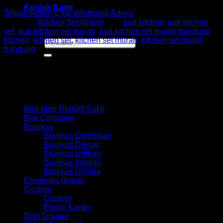
Kontak Kami
Telpon Admin
Chat Whatsapp Admin
Kategori:
Kitchen Set Graver
Tag:
jual kitchen
,
jual kitchen
set
,
jual kitchen set murah
,
jual kitchen set murah bandung
,
kitchen
,
kitchen set
,
kitchen set murah
,
kitchen set murah
Pencarian
bandung
untuk:
Browse
Bed Side Rumah Sakit
Box Container
Brankas
Brankas Daichiban
Brankas Donati
Brankas Ichiban
Brankas Indachi
Brankas Uchida
Credenza Graver
Custom
Custom
Partisi Kantor
Dish Drainer