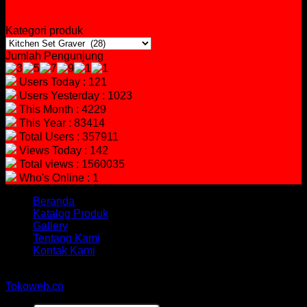
Kategori produk
Jumlah Pengunjung
Users Today : 121
Users Yesterday : 1023
This Month : 4229
This Year : 83414
Total Users : 357911
Views Today : 142
Total views : 1560035
Who's Online : 1
Beranda
Katalog Produk
Gallery
Tentang Kami
Kontak Kami
Copyright 2026 ©
hidayahmebelfurniture.net
Designed By
Tokoweb.co