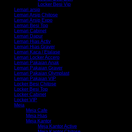
Locker Besi Vip
Lemari arsip
Lemari Arsip Chitose
Lemari Arsip Expo
Lemari Besi Top
Lemari Cabinet
Lemari Dapur
Lemari Hias Activ
Lemari Hias Graver
Lemari Kaca / Etalase
Lemari Locker Accero
Lemari Pakaian Anak
Lemari Pakaian Graver
Lemari Pakaian Olymplast
Lemari Pakaian VIP
Locker Besi Chitose
Locker Besi Top
Locker Cabinet
Locker VIP
Meja
Meja Cafe
Meja Hias
Meja Kantor
Meja Kantor Active
Meja Kantor Chitose