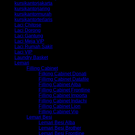
kursikantorjakarta
kursikantorjaring
kursikantormurah
kursikantorterlaris
Laci Chitose
Laci Dorong
Laci Gantung
Laci Meja VIP
Laci Rumah Sakit
Laci VIP
Laundry Basket
Lemari
Filling Cabinet
Filking Cabinet Donati
Fillimg Cabinet Datafile
Filling Cabinet Alba
Filling Cabinet Frontline
Filling Cabinet Importa
Filling Cabinet Indachi
Filling Cabinet Lion
Filling Cabinet Vip
Lemari Besi
Lemari Besi Alba
Lemari Besi Brother
Lemari Besi Frontline