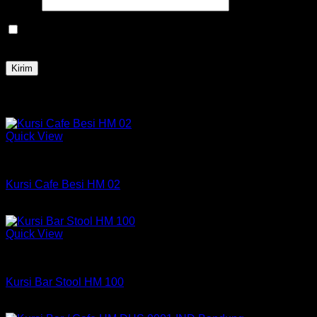
Email
*
Simpan nama, email, dan situs web saya pada peramban
ini untuk komentar saya berikutnya.
Produk Terkait
Quick View
Kursi Bar HM
Kursi Cafe Besi HM 02
Rp
295,000
Quick View
Kursi Bar HM
Kursi Bar Stool HM 100
Rp
485,000