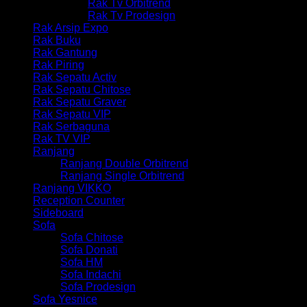
Rak Tv Orbitrend
Rak Tv Prodesign
Rak Arsip Expo
Rak Buku
Rak Gantung
Rak Piring
Rak Sepatu Activ
Rak Sepatu Chitose
Rak Sepatu Graver
Rak Sepatu VIP
Rak Serbaguna
Rak TV VIP
Ranjang
Ranjang Double Orbitrend
Ranjang Single Orbitrend
Ranjang VIKKO
Reception Counter
Sideboard
Sofa
Sofa Chitose
Sofa Donati
Sofa HM
Sofa Indachi
Sofa Prodesign
Sofa Yesnice