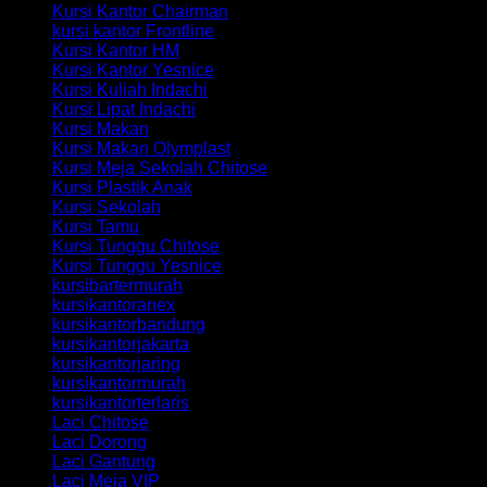
Kursi Kantor Chairman
kursi kantor Frontline
Kursi Kantor HM
Kursi Kantor Yesnice
Kursi Kuliah Indachi
Kursi Lipat Indachi
Kursi Makan
Kursi Makan Olymplast
Kursi Meja Sekolah Chitose
Kursi Plastik Anak
Kursi Sekolah
Kursi Tamu
Kursi Tunggu Chitose
Kursi Tunggu Yesnice
kursibartermurah
kursikantoranex
kursikantorbandung
kursikantorjakarta
kursikantorjaring
kursikantormurah
kursikantorterlaris
Laci Chitose
Laci Dorong
Laci Gantung
Laci Meja VIP