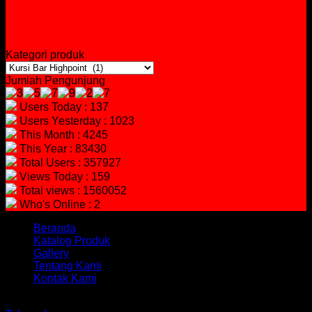
Kategori produk
Jumlah Pengunjung
Users Today : 137
Users Yesterday : 1023
This Month : 4245
This Year : 83430
Total Users : 357927
Views Today : 159
Total views : 1560052
Who's Online : 2
Beranda
Katalog Produk
Gallery
Tentang Kami
Kontak Kami
Copyright 2026 ©
hidayahmebelfurniture.net
Designed By