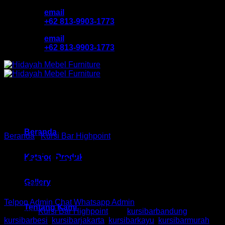
Skip
email
to
+62 813-9903-1773
content
email
+62 813-9903-1773
Beranda
Beranda
/
Kursi Bar Highpoint
Kursi Bar Delano 787 A
Katalog Produk
Gallery
Rp
550,000
Telpon Admin
Chat Whatsapp Admin
Tentang Kami
Kategori:
Kursi Bar Highpoint
Tag:
kursibarbandung
,
kursibarbesi
,
kursibarjakarta
,
kursibarkayu
,
kursibarmurah
,