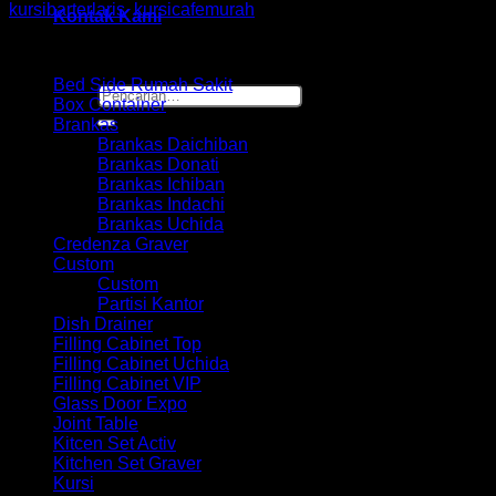
kursibarterlaris
,
kursicafemurah
Kontak Kami
Browse
Bed Side Rumah Sakit
Pencarian
Box Container
untuk:
Brankas
Brankas Daichiban
Brankas Donati
Brankas Ichiban
Brankas Indachi
Brankas Uchida
Credenza Graver
Custom
Custom
Partisi Kantor
Dish Drainer
Filling Cabinet Top
Filling Cabinet Uchida
Filling Cabinet VIP
Glass Door Expo
Joint Table
Kitcen Set Activ
Kitchen Set Graver
Kursi