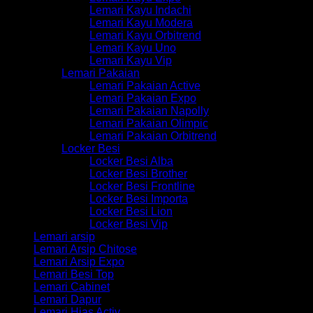
Lemari Kayu Indachi
Lemari Kayu Modera
Lemari Kayu Orbitrend
Lemari Kayu Uno
Lemari Kayu Vip
Lemari Pakaian
Lemari Pakaian Active
Lemari Pakaian Expo
Lemari Pakaian Napolly
Lemari Pakaian Olimpic
Lemari Pakaian Orbitrend
Locker Besi
Locker Besi Alba
Locker Besi Brother
Locker Besi Frontline
Locker Besi Importa
Locker Besi Lion
Locker Besi Vip
Lemari arsip
Lemari Arsip Chitose
Lemari Arsip Expo
Lemari Besi Top
Lemari Cabinet
Lemari Dapur
Lemari Hias Activ