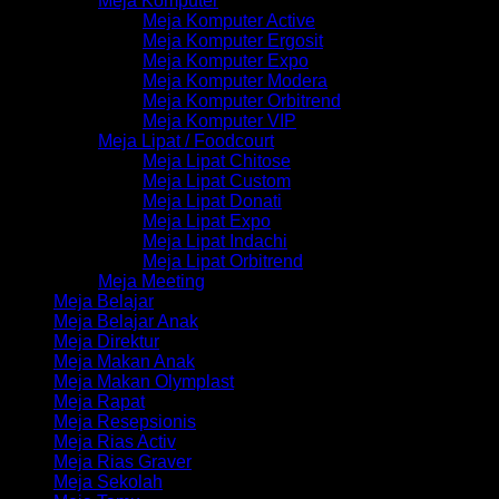
Meja Komputer
Meja Komputer Active
Meja Komputer Ergosit
Meja Komputer Expo
Meja Komputer Modera
Meja Komputer Orbitrend
Meja Komputer VIP
Meja Lipat / Foodcourt
Meja Lipat Chitose
Meja Lipat Custom
Meja Lipat Donati
Meja Lipat Expo
Meja Lipat Indachi
Meja Lipat Orbitrend
Meja Meeting
Meja Belajar
Meja Belajar Anak
Meja Direktur
Meja Makan Anak
Meja Makan Olymplast
Meja Rapat
Meja Resepsionis
Meja Rias Activ
Meja Rias Graver
Meja Sekolah