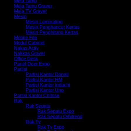
Meja Tamu
Meja Tamu Graver
Meja TV Graver
Mesin
Mesin Laminating
Mesin Penghancur Kertas
Mesin Penghitung Kertas
Mobile File
Modul Cabinet
Nakas Activ
Nakkas Graver
Office Desk
Panel Door Expo
Partisi
Partisi Kantor Donati
Partisi Kantor HM
Partisi Kantor Indachi
Partisi Kantor Uno
Partisi Kantor Chitose
Rak
Rak Sepatu
Rak Sepatu Expo
Rak Sepatu Orbitrend
Rak Tv
Rak Tv Expo