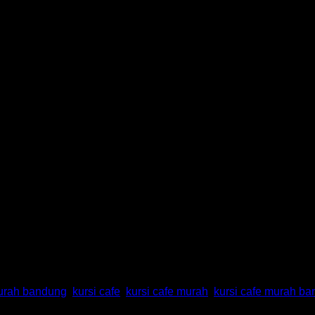
S 29 Bandung
murah bandung
,
kursi cafe
,
kursi cafe murah
,
kursi cafe murah b