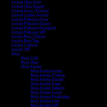
Lemari Hias Activ
Lemari Hias Graver
Lemari Kaca / Etalase
Lemari Locker Accero
Lemari Pakaian Anak
Lemari Pakaian Graver
Lemari Pakaian Olymplast
Lemari Pakaian VIP
Locker Besi Chitose
Locker Besi Top
Locker Cabinet
Locker VIP
Meja
Meja Cafe
Meja Hias
Meja Kantor
Meja Kantor Active
Meja Kantor Chitose
Meja Kantor Donati
Meja Kantor Expo
Meja Kantor Indachi
Meja Kantor Lunar
Meja Kantor Prodesign
Meja Kantor Uno
Meja Kantor VIP