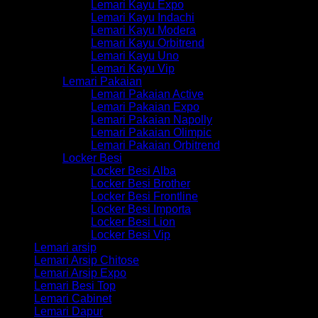
Lemari Kayu Expo
Lemari Kayu Indachi
Lemari Kayu Modera
Lemari Kayu Orbitrend
Lemari Kayu Uno
Lemari Kayu Vip
Lemari Pakaian
Lemari Pakaian Active
Lemari Pakaian Expo
Lemari Pakaian Napolly
Lemari Pakaian Olimpic
Lemari Pakaian Orbitrend
Locker Besi
Locker Besi Alba
Locker Besi Brother
Locker Besi Frontline
Locker Besi Importa
Locker Besi Lion
Locker Besi Vip
Lemari arsip
Lemari Arsip Chitose
Lemari Arsip Expo
Lemari Besi Top
Lemari Cabinet
Lemari Dapur