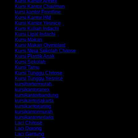
Kursi Kantor Annex
Kursi Kantor Chairman
kursi kantor Frontline
Kursi Kantor HM
Kursi Kantor Yesnice
Kursi Kuliah Indachi
Kursi Lipat Indachi
Kursi Makan
Kursi Makan Olymplast
Kursi Meja Sekolah Chitose
Kursi Plastik Anak
Kursi Sekolah
Kursi Tamu
Kursi Tunggu Chitose
Kursi Tunggu Yesnice
kursibartermurah
kursikantoranex
kursikantorbandung
kursikantorjakarta
kursikantorjaring
kursikantormurah
kursikantorterlaris
Laci Chitose
Laci Dorong
Laci Gantung