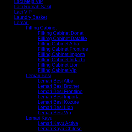
Laci Meja VIP
Laci Rumah Sakit
Laci VIP
Laundry Basket
Lemari
Filling Cabinet
Filking Cabinet Donati
Fillimg Cabinet Datafile
Filling Cabinet Alba
Filling Cabinet Frontline
Filling Cabinet Importa
Filling Cabinet Indachi
Filling Cabinet Lion
Filling Cabinet Vip
Lemari Besi
Lemari Besi Alba
Lemari Besi Brother
Lemari Besi Frontline
Lemari Besi Importa
Lemari Besi Kozure
Lemari Besi Lion
Lemari Besi Vip
Lemari Kayu
Lemari Kayu Active
Lemari Kayu Chitose