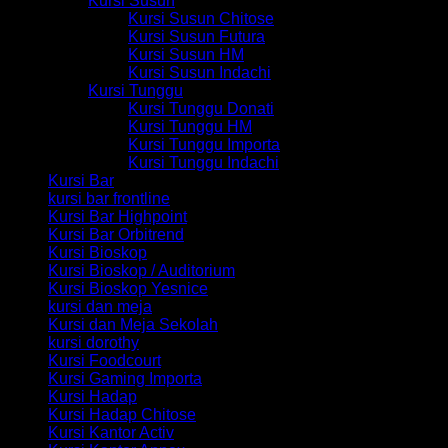
Kursi Susun
Kursi Susun Chitose
Kursi Susun Futura
Kursi Susun HM
Kursi Susun Indachi
Kursi Tunggu
Kursi Tunggu Donati
Kursi Tunggu HM
Kursi Tunggu Importa
Kursi Tunggu Indachi
Kursi Bar
kursi bar frontline
Kursi Bar Highpoint
Kursi Bar Orbitrend
Kursi Bioskop
Kursi Bioskop / Auditorium
Kursi Bioskop Yesnice
kursi dan meja
Kursi dan Meja Sekolah
kursi dorothy
Kursi Foodcourt
Kursi Gaming Importa
Kursi Hadap
Kursi Hadap Chitose
Kursi Kantor Activ