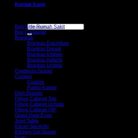
Kontak Kami
Browse
Pencarian
Bed Side Rumah Sakit
untuk:
Box Container
Brankas
Brankas Daichiban
Brankas Donati
Brankas Ichiban
Brankas Indachi
Brankas Uchida
Credenza Graver
Custom
Custom
Partisi Kantor
Dish Drainer
Filling Cabinet Top
Filling Cabinet Uchida
Filling Cabinet VIP
Glass Door Expo
Joint Table
Kitcen Set Activ
Kitchen Set Graver
Kursi