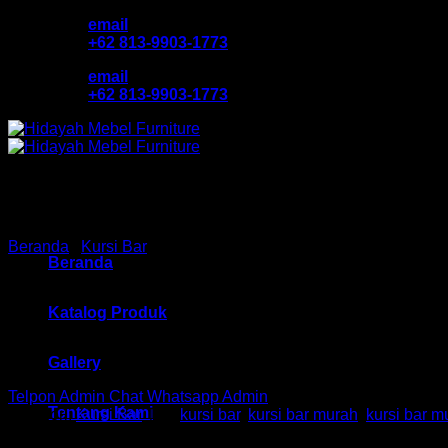
Skip
email
to
+62 813-9903-1773
content
email
+62 813-9903-1773
Beranda
/
Kursi Bar
Beranda
Kursi Cafe / Bar Ind HM DC
Katalog Produk
Gallery
Telpon Admin
Chat Whatsapp Admin
Tentang Kami
Kategori:
Kursi Bar
Tag:
kursi bar
,
kursi bar murah
,
kursi bar 