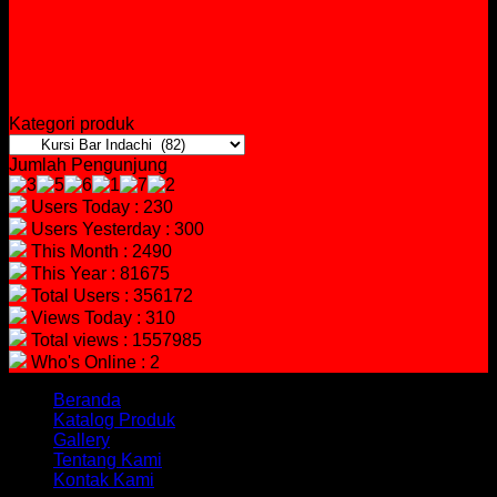
Kategori produk
Jumlah Pengunjung
Users Today : 230
Users Yesterday : 300
This Month : 2490
This Year : 81675
Total Users : 356172
Views Today : 310
Total views : 1557985
Who's Online : 2
Beranda
Katalog Produk
Gallery
Tentang Kami
Kontak Kami