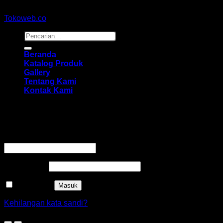
Copyright 2026 ©
hidayahmebelfurniture.net
Designed By
Tokoweb.co
Pencarian
untuk:
Beranda
Katalog Produk
Gallery
Tentang Kami
Kontak Kami
Masuk
Wajib
Nama pengguna atau alamat email
*
Wajib
Kata sandi
*
Ingat saya
Masuk
Kehilangan kata sandi?