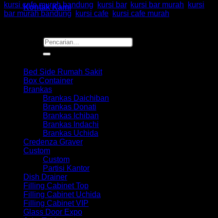
kursi cafe murah bandung
,
kursi bar
,
kursi bar murah
,
kursi
Kontak Kami
bar murah bandung
,
kursi cafe
,
kursi cafe murah
Pencarian
untuk:
Browse
Bed Side Rumah Sakit
Box Container
Brankas
Brankas Daichiban
Brankas Donati
Brankas Ichiban
Brankas Indachi
Brankas Uchida
Credenza Graver
Custom
Custom
Partisi Kantor
Dish Drainer
Filling Cabinet Top
Filling Cabinet Uchida
Filling Cabinet VIP
Glass Door Expo