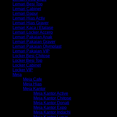
Lemari Besi Top
Lemari Cabinet
Lemari Dapur
Lemari Hias Activ
Lemari Hias Graver
Lemari Kaca / Etalase
Lemari Locker Accero
Lemari Pakaian Anak
Lemari Pakaian Graver
Lemari Pakaian Olymplast
Lemari Pakaian VIP
Locker Besi Chitose
Locker Besi Top
Locker Cabinet
Locker VIP
Meja
Meja Cafe
Meja Hias
Meja Kantor
Meja Kantor Active
Meja Kantor Chitose
Meja Kantor Donati
Meja Kantor Expo
Meja Kantor Indachi
Meja Kantor Lunar