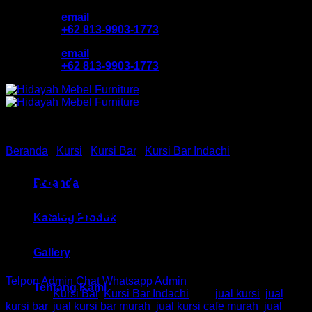
Skip
email
to
+62 813-9903-1773
content
email
+62 813-9903-1773
Beranda
/
Kursi
/
Kursi Bar
/
Kursi Bar Indachi
Kursi Cafe / Bar Ind HM ST
Beranda
04 X Bandung
Katalog Produk
Gallery
Telpon Admin
Chat Whatsapp Admin
Tentang Kami
Kategori:
Kursi Bar
,
Kursi Bar Indachi
Tag:
jual kursi
,
jual
kursi bar
,
jual kursi bar murah
,
jual kursi cafe murah
,
jual