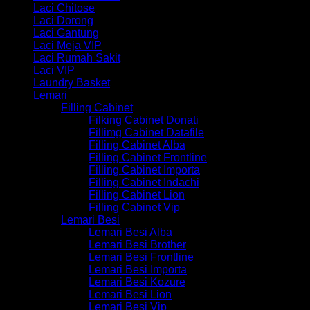
Laci Chitose
Laci Dorong
Laci Gantung
Laci Meja VIP
Laci Rumah Sakit
Laci VIP
Laundry Basket
Lemari
Filling Cabinet
Filking Cabinet Donati
Fillimg Cabinet Datafile
Filling Cabinet Alba
Filling Cabinet Frontline
Filling Cabinet Importa
Filling Cabinet Indachi
Filling Cabinet Lion
Filling Cabinet Vip
Lemari Besi
Lemari Besi Alba
Lemari Besi Brother
Lemari Besi Frontline
Lemari Besi Importa
Lemari Besi Kozure
Lemari Besi Lion
Lemari Besi Vip