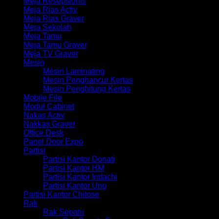
Meja Resepsionis
Meja Rias Activ
Meja Rias Graver
Meja Sekolah
Meja Tamu
Meja Tamu Graver
Meja TV Graver
Mesin
Mesin Laminating
Mesin Penghancur Kertas
Mesin Penghitung Kertas
Mobile File
Modul Cabinet
Nakas Activ
Nakkas Graver
Office Desk
Panel Door Expo
Partisi
Partisi Kantor Donati
Partisi Kantor HM
Partisi Kantor Indachi
Partisi Kantor Uno
Partisi Kantor Chitose
Rak
Rak Sepatu