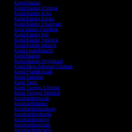
Kursi Hadap
Kursi Hadap Chitose
Kursi Kantor Activ
Kursi Kantor Annex
Kursi Kantor Chairman
kursi kantor Frontline
Kursi Kantor HM
Kursi Kantor Yesnice
Kursi Kuliah Indachi
Kursi Lipat Indachi
Kursi Makan
Kursi Makan Olymplast
Kursi Meja Sekolah Chitose
Kursi Plastik Anak
Kursi Sekolah
Kursi Tamu
Kursi Tunggu Chitose
Kursi Tunggu Yesnice
kursibartermurah
kursikantoranex
kursikantorbandung
kursikantorjakarta
kursikantorjaring
kursikantormurah
kursikantorterlaris