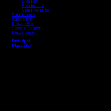
Sofa HM
Sofa Indachi
Sofa Prodesign
Sofa Yesnice
Staky Rack
Storage Box
Storage Solution
Uncategorized
Deskripsi
Ulasan (0)
Kursi Cafe / Bar Ind HM ST 04 X Bandung
Dengan menggunakan bahan yang berkualitas sehingga
membuat Kursi Cafe / Bar ini tampak kokoh dan kuat.
Dengan memiliki ukuran 42 x 42 x 104-125 cm Dan
menggunakan bahan yang berkualitas dan memiliki desain
yang elegan sehingga kursi ini sangat cocok anda gunakan
di cafe dan sebagainya,
Kami menjual berbagai macam merk dan tipe Kursi Kantor,
Kursi Bar, Kursi Direktur, Kursi Kuliah, Kursi Lipat, Kursi
Manager, Kursi Staff, Kursi Susun, Kursi Tunggu, Meja
Kantor, Meja Direktur, Meja Komputer, Meja Meeting, Meja
Resepsionis, Meja Staff, Laci Meja, Meja Sofa, Meja Cafe,