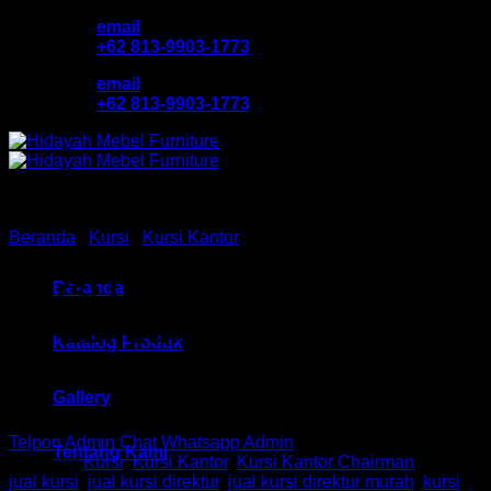
Skip
email
to
+62 813-9903-1773
content
email
+62 813-9903-1773
Beranda
/
Kursi
/
Kursi Kantor
Kursi Direktur Chair HM EC
Beranda
20 Bandung
Katalog Produk
Gallery
Telpon Admin
Chat Whatsapp Admin
Tentang Kami
Kategori:
Kursi
,
Kursi Kantor
,
Kursi Kantor Chairman
Tag:
jual kursi
,
jual kursi direktur
,
jual kursi direktur murah
,
kursi