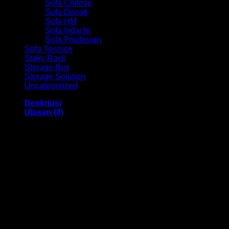
Sofa Chitose
Sofa Donati
Sofa HM
Sofa Indachi
Sofa Prodesign
Sofa Yesnice
Staky Rack
Storage Box
Storage Solution
Uncategorized
Deskripsi
Ulasan (0)
Kursi Direktur Chair HM EC 20 Bandung
Dengan menggunakan bahan yang berkualitas sehingga
membuat Kursi Kantor ini tampak kokoh dan kuat. Dengan
memiliki ukuran 51 x 53 x 100-106 cm Dan menggunakan
bahan yang berkualitas dan memiliki desain yang elegan
sehingga kursi ini sangat cocok anda gunakan di dalam
ruangan kantor anda.
Kami menjual berbagai macam merk dan tipe Kursi Kantor,
Kursi Bar, Kursi Direktur, Kursi Kuliah, Kursi Lipat, Kursi
Manager, Kursi Staff, Kursi Susun, Kursi Tunggu, Meja