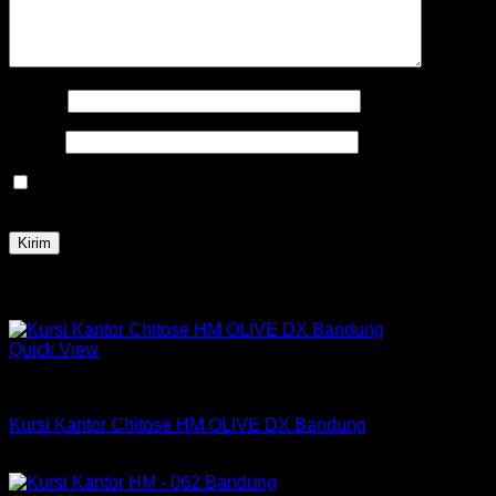
Nama
*
Email
*
Simpan nama, email, dan situs web saya pada peramban
ini untuk komentar saya berikutnya.
Produk Terkait
Quick View
Kursi Chitose
Kursi Kantor Chitose HM OLIVE DX Bandung
Rp
798,000