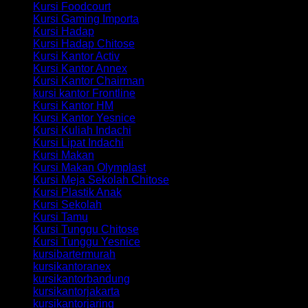
Kursi Foodcourt
Kursi Gaming Importa
Kursi Hadap
Kursi Hadap Chitose
Kursi Kantor Activ
Kursi Kantor Annex
Kursi Kantor Chairman
kursi kantor Frontline
Kursi Kantor HM
Kursi Kantor Yesnice
Kursi Kuliah Indachi
Kursi Lipat Indachi
Kursi Makan
Kursi Makan Olymplast
Kursi Meja Sekolah Chitose
Kursi Plastik Anak
Kursi Sekolah
Kursi Tamu
Kursi Tunggu Chitose
Kursi Tunggu Yesnice
kursibartermurah
kursikantoranex
kursikantorbandung
kursikantorjakarta
kursikantorjaring