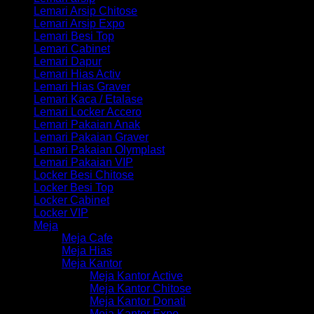
Lemari Arsip Chitose
Lemari Arsip Expo
Lemari Besi Top
Lemari Cabinet
Lemari Dapur
Lemari Hias Activ
Lemari Hias Graver
Lemari Kaca / Etalase
Lemari Locker Accero
Lemari Pakaian Anak
Lemari Pakaian Graver
Lemari Pakaian Olymplast
Lemari Pakaian VIP
Locker Besi Chitose
Locker Besi Top
Locker Cabinet
Locker VIP
Meja
Meja Cafe
Meja Hias
Meja Kantor
Meja Kantor Active
Meja Kantor Chitose
Meja Kantor Donati
Meja Kantor Expo