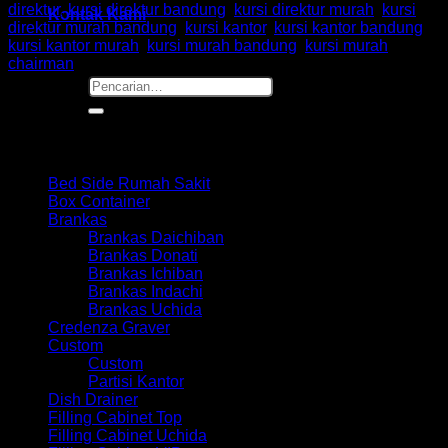
direktur
,
kursi direktur bandung
,
kursi direktur murah
,
kursi
Kontak Kami
direktur murah bandung
,
kursi kantor
,
kursi kantor bandung
,
kursi kantor murah
,
kursi murah bandung
,
kursi murah
chairman
Pencarian
untuk:
Browse
Bed Side Rumah Sakit
Box Container
Brankas
Brankas Daichiban
Brankas Donati
Brankas Ichiban
Brankas Indachi
Brankas Uchida
Credenza Graver
Custom
Custom
Partisi Kantor
Dish Drainer
Filling Cabinet Top
Filling Cabinet Uchida