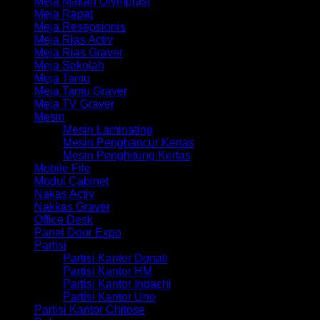
Meja Makan Olymplast
Meja Rapat
Meja Resepsionis
Meja Rias Activ
Meja Rias Graver
Meja Sekolah
Meja Tamu
Meja Tamu Graver
Meja TV Graver
Mesin
Mesin Laminating
Mesin Penghancur Kertas
Mesin Penghitung Kertas
Mobile File
Modul Cabinet
Nakas Activ
Nakkas Graver
Office Desk
Panel Door Expo
Partisi
Partisi Kantor Donati
Partisi Kantor HM
Partisi Kantor Indachi
Partisi Kantor Uno
Partisi Kantor Chitose