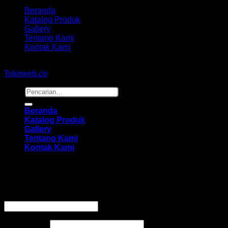
Beranda
Katalog Produk
Gallery
Tentang Kami
Kontak Kami
Copyright 2026 ©
hidayahmebelfurniture.net
Designed By
Tokoweb.co
Pencarian
untuk:
Beranda
Katalog Produk
Gallery
Tentang Kami
Kontak Kami
Masuk
Wajib
Nama pengguna atau alamat email
*
Wajib
Kata sandi
*