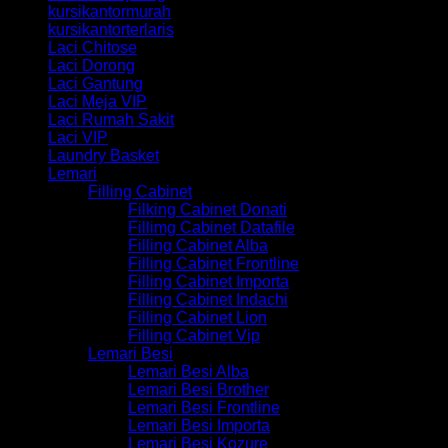
kursikantormurah
kursikantorterlaris
Laci Chitose
Laci Dorong
Laci Gantung
Laci Meja VIP
Laci Rumah Sakit
Laci VIP
Laundry Basket
Lemari
Filling Cabinet
Filking Cabinet Donati
Fillimg Cabinet Datafile
Filling Cabinet Alba
Filling Cabinet Frontline
Filling Cabinet Importa
Filling Cabinet Indachi
Filling Cabinet Lion
Filling Cabinet Vip
Lemari Besi
Lemari Besi Alba
Lemari Besi Brother
Lemari Besi Frontline
Lemari Besi Importa
Lemari Besi Kozure