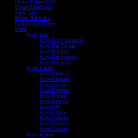
Filling Cabinet VIP
Glass Door Expo
Joint Table
Kitcen Set Activ
Kitchen Set Graver
Kursi
Kursi Bar
Kursi Bar Chairman
Kursi Bar Donati
Kursi Bar HM
Kursi Bar Indachi
Kursi Bar Vios
Kursi Kantor
Kursi Chitose
Kursi Custom
Kursi Donati
Kursi Ergotec
Kursi Futura
Kursi Gresco
Kursi HM
Kursi Ichiko
Kursi Indachi
Kursi Savello
Kursi Subaru
Kursi Kuliah