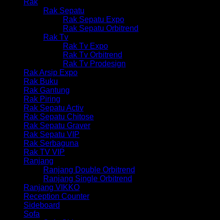
Rak
Rak Sepatu
Rak Sepatu Expo
Rak Sepatu Orbitrend
Rak Tv
Rak Tv Expo
Rak Tv Orbitrend
Rak Tv Prodesign
Rak Arsip Expo
Rak Buku
Rak Gantung
Rak Piring
Rak Sepatu Activ
Rak Sepatu Chitose
Rak Sepatu Graver
Rak Sepatu VIP
Rak Serbaguna
Rak TV VIP
Ranjang
Ranjang Double Orbitrend
Ranjang Single Orbitrend
Ranjang VIKKO
Reception Counter
Sideboard
Sofa