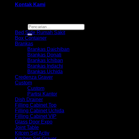
Kontak Kami
Browse
Pencarian
untuk:
Bed Side Rumah Sakit
Box Container
Brankas
Brankas Daichiban
Brankas Donati
Brankas Ichiban
Brankas Indachi
Brankas Uchida
Credenza Graver
Custom
Custom
Partisi Kantor
Dish Drainer
Filling Cabinet Top
Filling Cabinet Uchida
Filling Cabinet VIP
Glass Door Expo
Joint Table
Kitcen Set Activ
Kitchen Set Graver