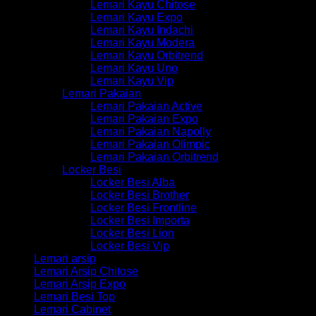
Lemari Kayu Chitose
Lemari Kayu Expo
Lemari Kayu Indachi
Lemari Kayu Modera
Lemari Kayu Orbitrend
Lemari Kayu Uno
Lemari Kayu Vip
Lemari Pakaian
Lemari Pakaian Active
Lemari Pakaian Expo
Lemari Pakaian Napolly
Lemari Pakaian Olimpic
Lemari Pakaian Orbitrend
Locker Besi
Locker Besi Alba
Locker Besi Brother
Locker Besi Frontline
Locker Besi Importa
Locker Besi Lion
Locker Besi Vip
Lemari arsip
Lemari Arsip Chitose
Lemari Arsip Expo
Lemari Besi Top
Lemari Cabinet