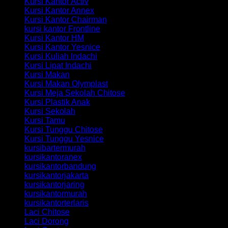
Kursi Kantor Activ
Kursi Kantor Annex
Kursi Kantor Chairman
kursi kantor Frontline
Kursi Kantor HM
Kursi Kantor Yesnice
Kursi Kuliah Indachi
Kursi Lipat Indachi
Kursi Makan
Kursi Makan Olymplast
Kursi Meja Sekolah Chitose
Kursi Plastik Anak
Kursi Sekolah
Kursi Tamu
Kursi Tunggu Chitose
Kursi Tunggu Yesnice
kursibartermurah
kursikantoranex
kursikantorbandung
kursikantorjakarta
kursikantorjaring
kursikantormurah
kursikantorterlaris
Laci Chitose
Laci Dorong