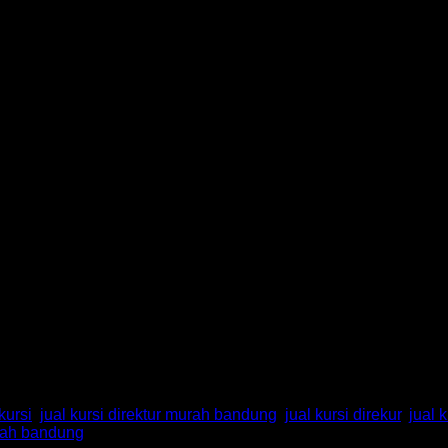
 9010 Bandung
kursi
,
jual kursi direktur murah bandung
,
jual kursi direkur
,
jual 
urah bandung