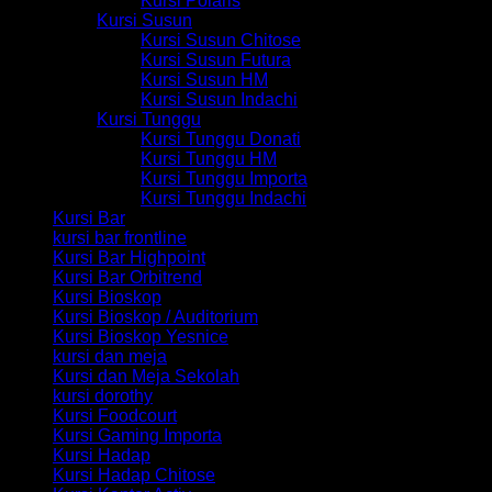
Kursi Polaris
Kursi Susun
Kursi Susun Chitose
Kursi Susun Futura
Kursi Susun HM
Kursi Susun Indachi
Kursi Tunggu
Kursi Tunggu Donati
Kursi Tunggu HM
Kursi Tunggu Importa
Kursi Tunggu Indachi
Kursi Bar
kursi bar frontline
Kursi Bar Highpoint
Kursi Bar Orbitrend
Kursi Bioskop
Kursi Bioskop / Auditorium
Kursi Bioskop Yesnice
kursi dan meja
Kursi dan Meja Sekolah
kursi dorothy
Kursi Foodcourt
Kursi Gaming Importa
Kursi Hadap
Kursi Hadap Chitose