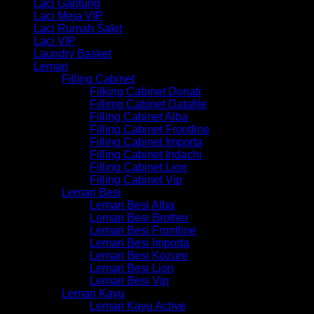
Laci Gantung
Laci Meja VIP
Laci Rumah Sakit
Laci VIP
Laundry Basket
Lemari
Filling Cabinet
Filking Cabinet Donati
Fillimg Cabinet Datafile
Filling Cabinet Alba
Filling Cabinet Frontline
Filling Cabinet Importa
Filling Cabinet Indachi
Filling Cabinet Lion
Filling Cabinet Vip
Lemari Besi
Lemari Besi Alba
Lemari Besi Brother
Lemari Besi Frontline
Lemari Besi Importa
Lemari Besi Kozure
Lemari Besi Lion
Lemari Besi Vip
Lemari Kayu
Lemari Kayu Active