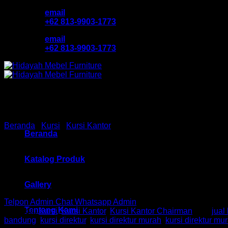
Skip
email
to
+62 813-9903-1773
content
email
+62 813-9903-1773
Beranda
/
Kursi
/
Kursi Kantor
Beranda
Kursi Direktur Chair HM PC
Katalog Produk
Gallery
Telpon Admin
Chat Whatsapp Admin
Tentang Kami
Kategori:
Kursi
,
Kursi Kantor
,
Kursi Kantor Chairman
Tag:
jual 
bandung
,
kursi direktur
,
kursi direktur murah
,
kursi direktur m