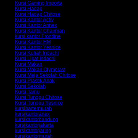
Kursi Gaming Importa
Kursi Hadap
Kursi Hadap Chitose
Kursi Kantor Activ
Kursi Kantor Annex
Kursi Kantor Chairman
kursi kantor Frontline
Kursi Kantor HM
Kursi Kantor Yesnice
Kursi Kuliah Indachi
Kursi Lipat Indachi
Kursi Makan
Kursi Makan Olymplast
Kursi Meja Sekolah Chitose
Kursi Plastik Anak
Kursi Sekolah
Kursi Tamu
Kursi Tunggu Chitose
Kursi Tunggu Yesnice
kursibartermurah
kursikantoranex
kursikantorbandung
kursikantorjakarta
kursikantorjaring
kursikantormurah