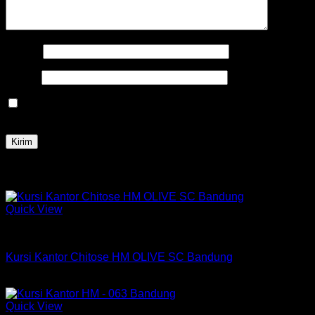
Nama
*
Email
*
Simpan nama, email, dan situs web saya pada peramban
ini untuk komentar saya berikutnya.
Produk Terkait
Quick View
Kursi Chitose
Kursi Kantor Chitose HM OLIVE SC Bandung
Rp
564,750
Quick View