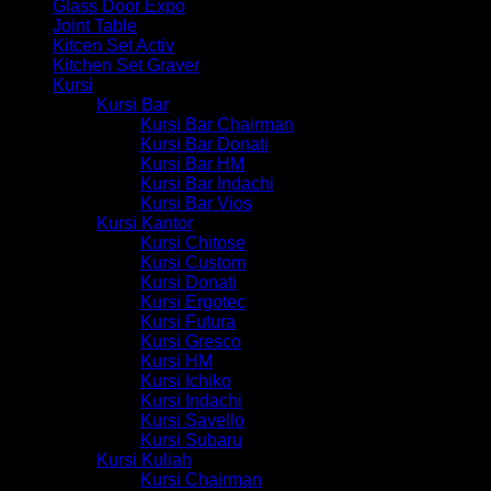
Glass Door Expo
Joint Table
Kitcen Set Activ
Kitchen Set Graver
Kursi
Kursi Bar
Kursi Bar Chairman
Kursi Bar Donati
Kursi Bar HM
Kursi Bar Indachi
Kursi Bar Vios
Kursi Kantor
Kursi Chitose
Kursi Custom
Kursi Donati
Kursi Ergotec
Kursi Futura
Kursi Gresco
Kursi HM
Kursi Ichiko
Kursi Indachi
Kursi Savello
Kursi Subaru
Kursi Kuliah
Kursi Chairman