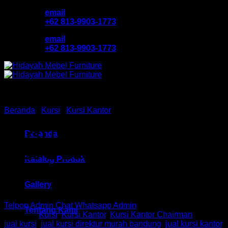
Skip
email
to
+62 813-9903-1773
content
email
+62 813-9903-1773
Beranda
/
Kursi
/
Kursi Kantor
Kursi Direktur Chair HM PC
Beranda
9130 B Bandung
Katalog Produk
Gallery
Telpon Admin
Chat Whatsapp Admin
Tentang Kami
Kategori:
Kursi
,
Kursi Kantor
,
Kursi Kantor Chairman
Tag:
jual kursi
,
jual kursi direktur murah bandung
,
jual kursi kantor
,