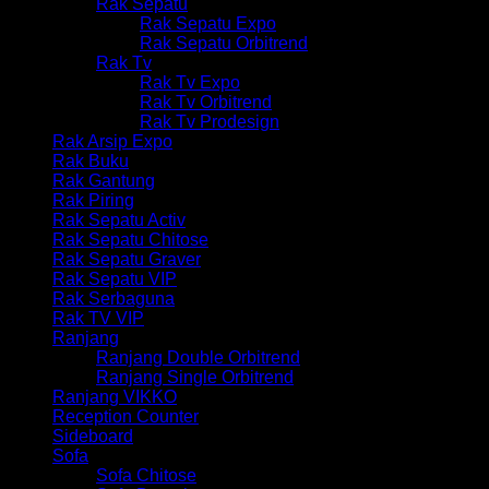
Rak Sepatu
Rak Sepatu Expo
Rak Sepatu Orbitrend
Rak Tv
Rak Tv Expo
Rak Tv Orbitrend
Rak Tv Prodesign
Rak Arsip Expo
Rak Buku
Rak Gantung
Rak Piring
Rak Sepatu Activ
Rak Sepatu Chitose
Rak Sepatu Graver
Rak Sepatu VIP
Rak Serbaguna
Rak TV VIP
Ranjang
Ranjang Double Orbitrend
Ranjang Single Orbitrend
Ranjang VIKKO
Reception Counter
Sideboard
Sofa
Sofa Chitose