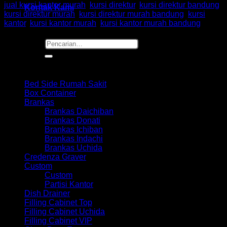
jual kursi kantor murah
,
kursi direktur
,
kursi direktur bandung
,
Kontak Kami
kursi direktur murah
,
kursi direktur murah bandung
,
kursi
kantor
,
kursi kantor murah
,
kursi kantor murah bandung
Pencarian
untuk:
Browse
Bed Side Rumah Sakit
Box Container
Brankas
Brankas Daichiban
Brankas Donati
Brankas Ichiban
Brankas Indachi
Brankas Uchida
Credenza Graver
Custom
Custom
Partisi Kantor
Dish Drainer
Filling Cabinet Top
Filling Cabinet Uchida
Filling Cabinet VIP