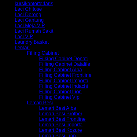
kursikantorterlaris
Laci Chitose
Laci Dorong
Laci Gantung
Laci Meja VIP
Laci Rumah Sakit
Laci VIP
Laundry Basket
Lemari
Filling Cabinet
Filking Cabinet Donati
Fillimg Cabinet Datafile
Filling Cabinet Alba
Filling Cabinet Frontline
Filling Cabinet Importa
Filling Cabinet Indachi
Filling Cabinet Lion
Filling Cabinet Vip
Lemari Besi
Lemari Besi Alba
Lemari Besi Brother
Lemari Besi Frontline
Lemari Besi Importa
Lemari Besi Kozure
Lemari Besi Lion