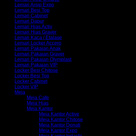
Lemari Arsip Expo
Lemari Besi Top
Lemari Cabinet
Lemari Dapur
Lemari Hias Activ
Lemari Hias Graver
Lemari Kaca / Etalase
Lemari Locker Accero
Lemari Pakaian Anak
Lemari Pakaian Graver
Lemari Pakaian Olymplast
Lemari Pakaian VIP
Locker Besi Chitose
Locker Besi Top
Locker Cabinet
Locker VIP
Meja
Meja Cafe
Meja Hias
Meja Kantor
Meja Kantor Active
Meja Kantor Chitose
Meja Kantor Donati
Meja Kantor Expo
Meja Kantor Indachi