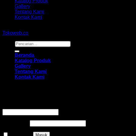
Katalog Produk
Gallery
Tentang Kami
Kontak Kami
Copyright 2026 ©
hidayahmebelfurniture.net
Designed By
Tokoweb.co
Pencarian
untuk:
Beranda
Katalog Produk
Gallery
Tentang Kami
Kontak Kami
Masuk
Wajib
Nama pengguna atau alamat email
*
Wajib
Kata sandi
*
Ingat saya
Masuk