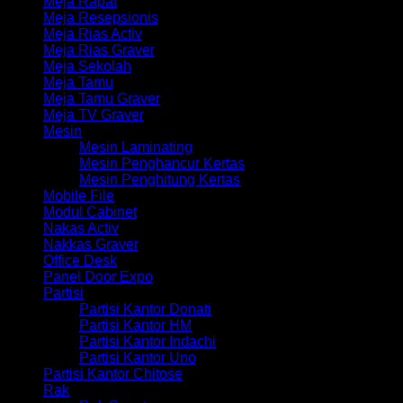
Meja Rapat
Meja Resepsionis
Meja Rias Activ
Meja Rias Graver
Meja Sekolah
Meja Tamu
Meja Tamu Graver
Meja TV Graver
Mesin
Mesin Laminating
Mesin Penghancur Kertas
Mesin Penghitung Kertas
Mobile File
Modul Cabinet
Nakas Activ
Nakkas Graver
Office Desk
Panel Door Expo
Partisi
Partisi Kantor Donati
Partisi Kantor HM
Partisi Kantor Indachi
Partisi Kantor Uno
Partisi Kantor Chitose
Rak