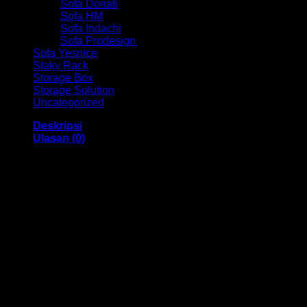
Sofa Donati
Sofa HM
Sofa Indachi
Sofa Prodesign
Sofa Yesnice
Staky Rack
Storage Box
Storage Solution
Uncategorized
Deskripsi
Ulasan (0)
Kursi Direktur Chair HM PC 9130 B Bandung
Dengan menggunakan bahan yang berkualitas sehingga
membuat Kursi Kantor ini tampak kokoh dan kuat. Dengan
memiliki ukuran 53 x 51 x 104 – 113 cm Dan menggunakan
bahan yang berkualitas dan memiliki desain yang elegan
sehingga kursi ini sangat cocok anda gunakan di dalam
ruangan kantor anda.
Kami menjual berbagai macam merk dan tipe Kursi Kantor,
Kursi Bar, Kursi Direktur, Kursi Kuliah, Kursi Lipat, Kursi
Manager, Kursi Staff, Kursi Susun, Kursi Tunggu, Meja
Kantor, Meja Direktur, Meja Komputer, Meja Meeting, Meja