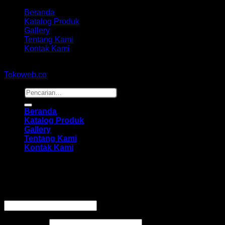
Beranda
Katalog Produk
Gallery
Tentang Kami
Kontak Kami
Copyright 2026 ©
hidayahmebelfurniture.net
Designed By
Tokoweb.co
Pencarian
untuk:
Beranda
Katalog Produk
Gallery
Tentang Kami
Kontak Kami
Masuk
Wajib
Nama pengguna atau alamat email
*
Wajib
Kata sandi
*