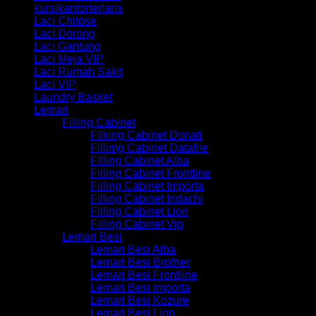
kursikantorterlaris
Laci Chitose
Laci Dorong
Laci Gantung
Laci Meja VIP
Laci Rumah Sakit
Laci VIP
Laundry Basket
Lemari
Filling Cabinet
Filking Cabinet Donati
Fillimg Cabinet Datafile
Filling Cabinet Alba
Filling Cabinet Frontline
Filling Cabinet Importa
Filling Cabinet Indachi
Filling Cabinet Lion
Filling Cabinet Vip
Lemari Besi
Lemari Besi Alba
Lemari Besi Brother
Lemari Besi Frontline
Lemari Besi Importa
Lemari Besi Kozure
Lemari Besi Lion