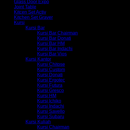
Glass Door Expo
Joint Table
Kitcen Set Activ
Kitchen Set Graver
Kursi
Kursi Bar
Kursi Bar Chairman
Kursi Bar Donati
Kursi Bar HM
Kursi Bar Indachi
Kursi Bar Vios
Kursi Kantor
Kursi Chitose
Kursi Custom
Kursi Donati
Kursi Ergotec
Kursi Futura
Kursi Gresco
Kursi HM
Kursi Ichiko
Kursi Indachi
Kursi Savello
Kursi Subaru
Kursi Kuliah
Kursi Chairman