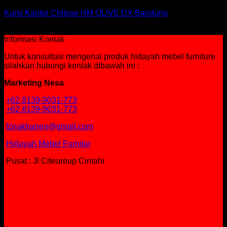
Kursi Kantor Chitose HM OLIVE DX Bandung
Rp
798,000
Informasi Kontak
Untuk konsultasi mengenai produk hidayah mebel furniture
silahkan hubungi kontak dibawah ini :
Marketing Nesa
+62 8139-9031-773
+62 8139-9031-773
fznakhanen@gmail.com
Hidayah Mebel Furnitur
Pusat : Jl Citeureup Cimahi