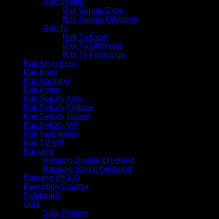
Rak Sepatu
Rak Sepatu Expo
Rak Sepatu Orbitrend
Rak Tv
Rak Tv Expo
Rak Tv Orbitrend
Rak Tv Prodesign
Rak Arsip Expo
Rak Buku
Rak Gantung
Rak Piring
Rak Sepatu Activ
Rak Sepatu Chitose
Rak Sepatu Graver
Rak Sepatu VIP
Rak Serbaguna
Rak TV VIP
Ranjang
Ranjang Double Orbitrend
Ranjang Single Orbitrend
Ranjang VIKKO
Reception Counter
Sideboard
Sofa
Sofa Chitose