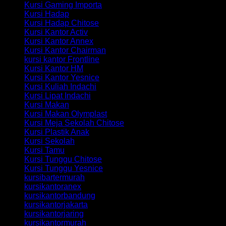
Kursi Gaming Importa
Kursi Hadap
Kursi Hadap Chitose
Kursi Kantor Activ
Kursi Kantor Annex
Kursi Kantor Chairman
kursi kantor Frontline
Kursi Kantor HM
Kursi Kantor Yesnice
Kursi Kuliah Indachi
Kursi Lipat Indachi
Kursi Makan
Kursi Makan Olymplast
Kursi Meja Sekolah Chitose
Kursi Plastik Anak
Kursi Sekolah
Kursi Tamu
Kursi Tunggu Chitose
Kursi Tunggu Yesnice
kursibartermurah
kursikantoranex
kursikantorbandung
kursikantorjakarta
kursikantorjaring
kursikantormurah