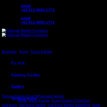
Skip
email
to
+62 813-9903-1773
content
email
+62 813-9903-1773
Beranda
/
Kursi
/
Kursi Kantor
Kursi Kantor Chair HM
Beranda
Absolute MC 2153 Bandung
Katalog Produk
Gallery
Telpon Admin
Chat Whatsapp Admin
Tentang Kami
Kategori:
Kursi
,
Kursi Kantor
,
Kursi Kantor Chairman
Tag:
jual kursi
,
jual kursi kantor
,
jual kursi kantor bandung
,
kursi