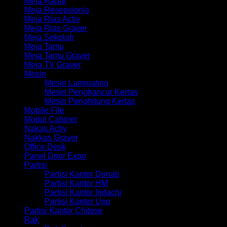
Meja Rapat
Meja Resepsionis
Meja Rias Activ
Meja Rias Graver
Meja Sekolah
Meja Tamu
Meja Tamu Graver
Meja TV Graver
Mesin
Mesin Laminating
Mesin Penghancur Kertas
Mesin Penghitung Kertas
Mobile File
Modul Cabinet
Nakas Activ
Nakkas Graver
Office Desk
Panel Door Expo
Partisi
Partisi Kantor Donati
Partisi Kantor HM
Partisi Kantor Indachi
Partisi Kantor Uno
Partisi Kantor Chitose
Rak