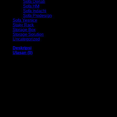
Sofa Donati
Sofa HM
Sofa Indachi
Sofa Prodesign
Sofa Yesnice
Staky Rack
Storage Box
Storage Solution
Uncategorized
Deskripsi
Ulasan (0)
Kursi Kantor Chair HM Absolute MC 2153 Bandung
Dengan menggunakan bahan yang berkualitas sehingga
membuat Kursi ini tampak kokoh dan kuat. Dengan memiliki
ukuran 48 x 48 x 99 – 109 cm Dan menggunakan bahan
yang berkualitas dan memiliki desain yang elegan sehingga
Kursi ini sangat cocok anda gunakan di dalam ruangan
kantor anda.
Kami menjual berbagai macam merk dan tipe Kursi Kantor,
Kursi Bar, Kursi Direktur, Kursi Kuliah, Kursi Lipat, Kursi
Manager, Kursi Staff, Kursi Susun, Kursi Tunggu, Meja
Kantor, Meja Direktur, Meja Komputer, Meja Meeting, Meja