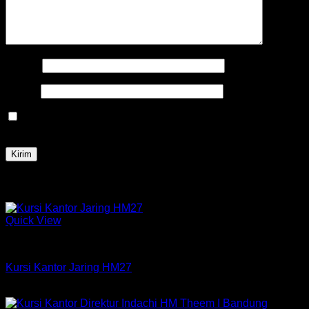
Nama
*
Email
*
Simpan nama, email, dan situs web saya pada peramban
ini untuk komentar saya berikutnya.
Produk Terkait
Quick View
Kursi HM
Kursi Kantor Jaring HM27
Rp
465,000