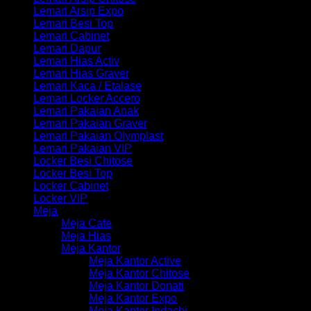
Lemari Arsip Expo
Lemari Besi Top
Lemari Cabinet
Lemari Dapur
Lemari Hias Activ
Lemari Hias Graver
Lemari Kaca / Etalase
Lemari Locker Accero
Lemari Pakaian Anak
Lemari Pakaian Graver
Lemari Pakaian Olymplast
Lemari Pakaian VIP
Locker Besi Chitose
Locker Besi Top
Locker Cabinet
Locker VIP
Meja
Meja Cafe
Meja Hias
Meja Kantor
Meja Kantor Active
Meja Kantor Chitose
Meja Kantor Donati
Meja Kantor Expo
Meja Kantor Indachi