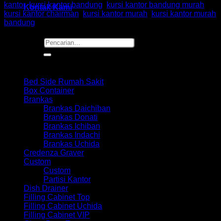
kantor
,
kursi kantor bandung
,
kursi kantor bandung murah
,
Kontak Kami
kursi kantor chairman
,
kursi kantor murah
,
kursi kantor murah
bandung
Pencarian
untuk:
Browse
Bed Side Rumah Sakit
Box Container
Brankas
Brankas Daichiban
Brankas Donati
Brankas Ichiban
Brankas Indachi
Brankas Uchida
Credenza Graver
Custom
Custom
Partisi Kantor
Dish Drainer
Filling Cabinet Top
Filling Cabinet Uchida
Filling Cabinet VIP