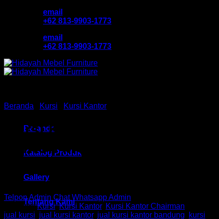
Skip
email
to
+62 813-9903-1773
content
email
+62 813-9903-1773
Beranda
/
Kursi
/
Kursi Kantor
Kursi Kantor Chair HM
Beranda
Santori MC 2253A Bandung
Katalog Produk
Gallery
Telpon Admin
Chat Whatsapp Admin
Tentang Kami
Kategori:
Kursi
,
Kursi Kantor
,
Kursi Kantor Chairman
Tag:
jual kursi
,
jual kursi kantor
,
jual kursi kantor bandung
,
kursi