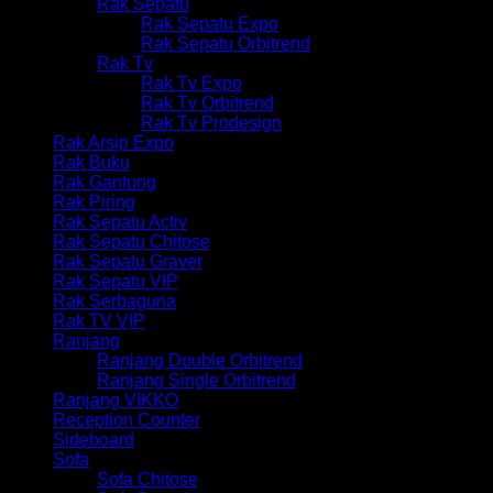
Rak Sepatu
Rak Sepatu Expo
Rak Sepatu Orbitrend
Rak Tv
Rak Tv Expo
Rak Tv Orbitrend
Rak Tv Prodesign
Rak Arsip Expo
Rak Buku
Rak Gantung
Rak Piring
Rak Sepatu Activ
Rak Sepatu Chitose
Rak Sepatu Graver
Rak Sepatu VIP
Rak Serbaguna
Rak TV VIP
Ranjang
Ranjang Double Orbitrend
Ranjang Single Orbitrend
Ranjang VIKKO
Reception Counter
Sideboard
Sofa
Sofa Chitose