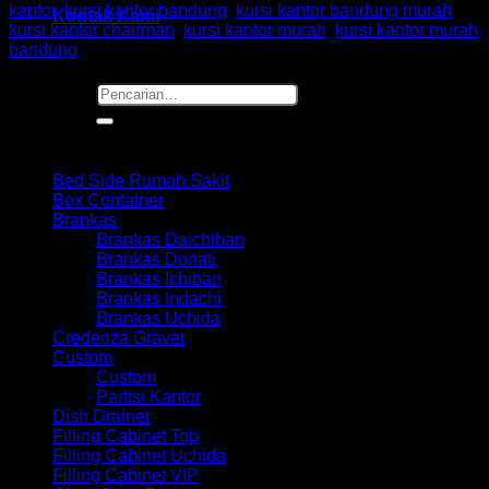
kantor
,
kursi kantor bandung
,
kursi kantor bandung murah
,
Kontak Kami
kursi kantor chairman
,
kursi kantor murah
,
kursi kantor murah
bandung
Pencarian
untuk:
Browse
Bed Side Rumah Sakit
Box Container
Brankas
Brankas Daichiban
Brankas Donati
Brankas Ichiban
Brankas Indachi
Brankas Uchida
Credenza Graver
Custom
Custom
Partisi Kantor
Dish Drainer
Filling Cabinet Top
Filling Cabinet Uchida
Filling Cabinet VIP