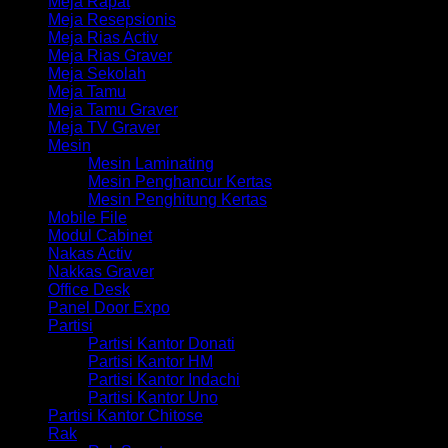
Meja Rapat
Meja Resepsionis
Meja Rias Activ
Meja Rias Graver
Meja Sekolah
Meja Tamu
Meja Tamu Graver
Meja TV Graver
Mesin
Mesin Laminating
Mesin Penghancur Kertas
Mesin Penghitung Kertas
Mobile File
Modul Cabinet
Nakas Activ
Nakkas Graver
Office Desk
Panel Door Expo
Partisi
Partisi Kantor Donati
Partisi Kantor HM
Partisi Kantor Indachi
Partisi Kantor Uno
Partisi Kantor Chitose
Rak