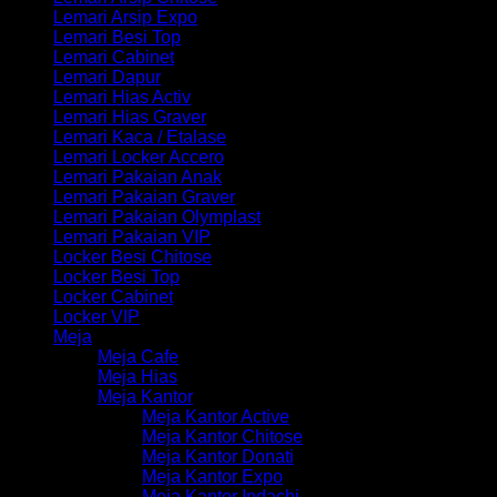
Lemari Arsip Expo
Lemari Besi Top
Lemari Cabinet
Lemari Dapur
Lemari Hias Activ
Lemari Hias Graver
Lemari Kaca / Etalase
Lemari Locker Accero
Lemari Pakaian Anak
Lemari Pakaian Graver
Lemari Pakaian Olymplast
Lemari Pakaian VIP
Locker Besi Chitose
Locker Besi Top
Locker Cabinet
Locker VIP
Meja
Meja Cafe
Meja Hias
Meja Kantor
Meja Kantor Active
Meja Kantor Chitose
Meja Kantor Donati
Meja Kantor Expo
Meja Kantor Indachi