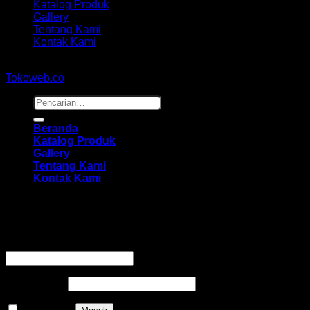
Katalog Produk
Gallery
Tentang Kami
Kontak Kami
Copyright 2026 ©
hidayahmebelfurniture.net
Designed By
Tokoweb.co
Pencarian
untuk:
Beranda
Katalog Produk
Gallery
Tentang Kami
Kontak Kami
Masuk
Wajib
Nama pengguna atau alamat email
*
Wajib
Kata sandi
*
Ingat saya