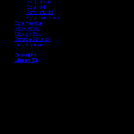
Sofa Donati
Sofa HM
Sofa Indachi
Sofa Prodesign
Sofa Yesnice
Staky Rack
Storage Box
Storage Solution
Uncategorized
Deskripsi
Ulasan (0)
Kursi Kantor Chair HM Santori MC 2253A Bandung
Dengan menggunakan bahan yang berkualitas sehingga
membuat Kursi ini tampak kokoh dan kuat. Dengan memiliki
ukuran 48 x 48 x 95 – 105 cm Dan menggunakan bahan
yang berkualitas dan memiliki desain yang elegan sehingga
Kursi ini sangat cocok anda gunakan di dalam ruangan
kantor anda.
Kami menjual berbagai macam merk dan tipe Kursi Kantor,
Kursi Bar, Kursi Direktur, Kursi Kuliah, Kursi Lipat, Kursi
Manager, Kursi Staff, Kursi Susun, Kursi Tunggu, Meja
Kantor, Meja Direktur, Meja Komputer, Meja Meeting, Meja