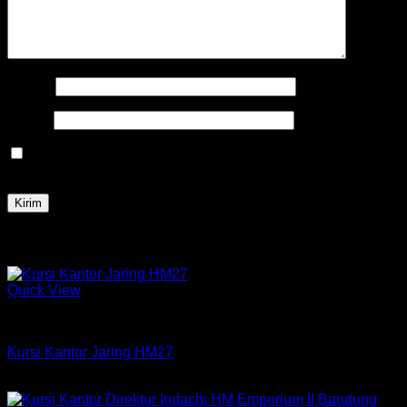
Nama
*
Email
*
Simpan nama, email, dan situs web saya pada peramban
ini untuk komentar saya berikutnya.
Produk Terkait
Quick View
Kursi HM
Kursi Kantor Jaring HM27
Rp
465,000