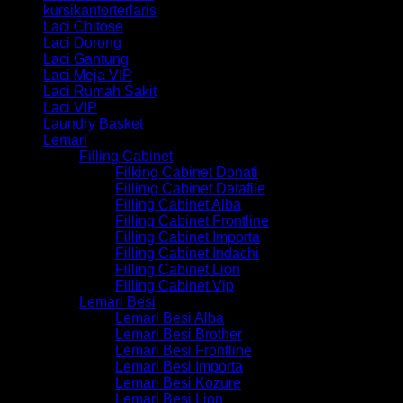
kursikantorterlaris
Laci Chitose
Laci Dorong
Laci Gantung
Laci Meja VIP
Laci Rumah Sakit
Laci VIP
Laundry Basket
Lemari
Filling Cabinet
Filking Cabinet Donati
Fillimg Cabinet Datafile
Filling Cabinet Alba
Filling Cabinet Frontline
Filling Cabinet Importa
Filling Cabinet Indachi
Filling Cabinet Lion
Filling Cabinet Vip
Lemari Besi
Lemari Besi Alba
Lemari Besi Brother
Lemari Besi Frontline
Lemari Besi Importa
Lemari Besi Kozure
Lemari Besi Lion