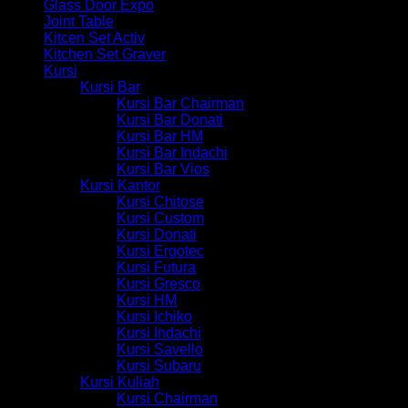
Glass Door Expo
Joint Table
Kitcen Set Activ
Kitchen Set Graver
Kursi
Kursi Bar
Kursi Bar Chairman
Kursi Bar Donati
Kursi Bar HM
Kursi Bar Indachi
Kursi Bar Vios
Kursi Kantor
Kursi Chitose
Kursi Custom
Kursi Donati
Kursi Ergotec
Kursi Futura
Kursi Gresco
Kursi HM
Kursi Ichiko
Kursi Indachi
Kursi Savello
Kursi Subaru
Kursi Kuliah
Kursi Chairman