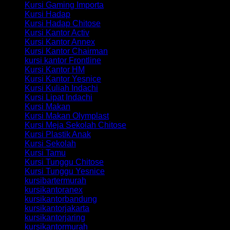
Kursi Gaming Importa
Kursi Hadap
Kursi Hadap Chitose
Kursi Kantor Activ
Kursi Kantor Annex
Kursi Kantor Chairman
kursi kantor Frontline
Kursi Kantor HM
Kursi Kantor Yesnice
Kursi Kuliah Indachi
Kursi Lipat Indachi
Kursi Makan
Kursi Makan Olymplast
Kursi Meja Sekolah Chitose
Kursi Plastik Anak
Kursi Sekolah
Kursi Tamu
Kursi Tunggu Chitose
Kursi Tunggu Yesnice
kursibartermurah
kursikantoranex
kursikantorbandung
kursikantorjakarta
kursikantorjaring
kursikantormurah