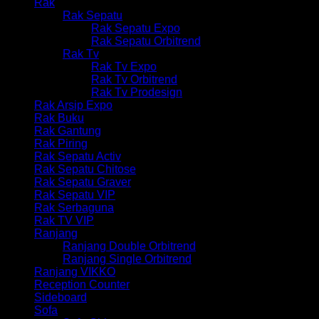
Rak
Rak Sepatu
Rak Sepatu Expo
Rak Sepatu Orbitrend
Rak Tv
Rak Tv Expo
Rak Tv Orbitrend
Rak Tv Prodesign
Rak Arsip Expo
Rak Buku
Rak Gantung
Rak Piring
Rak Sepatu Activ
Rak Sepatu Chitose
Rak Sepatu Graver
Rak Sepatu VIP
Rak Serbaguna
Rak TV VIP
Ranjang
Ranjang Double Orbitrend
Ranjang Single Orbitrend
Ranjang VIKKO
Reception Counter
Sideboard
Sofa