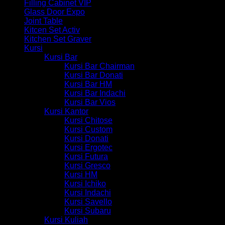
Filling Cabinet VIP
Glass Door Expo
Joint Table
Kitcen Set Activ
Kitchen Set Graver
Kursi
Kursi Bar
Kursi Bar Chairman
Kursi Bar Donati
Kursi Bar HM
Kursi Bar Indachi
Kursi Bar Vios
Kursi Kantor
Kursi Chitose
Kursi Custom
Kursi Donati
Kursi Ergotec
Kursi Futura
Kursi Gresco
Kursi HM
Kursi Ichiko
Kursi Indachi
Kursi Savello
Kursi Subaru
Kursi Kuliah