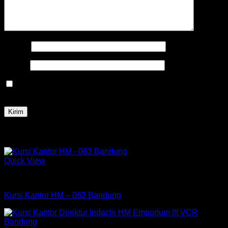
Nama
*
Email
*
Simpan nama, email, dan situs web saya pada peramban
ini untuk komentar saya berikutnya.
Produk Terkait
Quick View
Kursi HM
Kursi Kantor HM – 063 Bandung