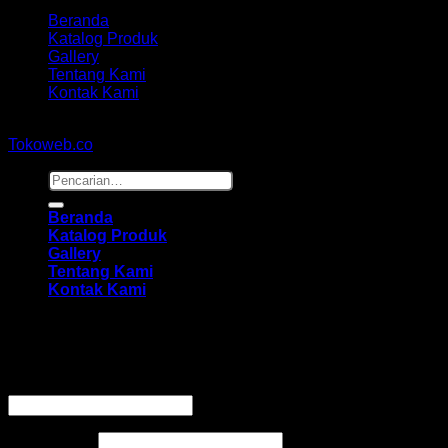
Beranda
Katalog Produk
Gallery
Tentang Kami
Kontak Kami
Copyright 2026 ©
hidayahmebelfurniture.net
Designed By
Tokoweb.co
Pencarian
untuk:
Beranda
Katalog Produk
Gallery
Tentang Kami
Kontak Kami
Masuk
Wajib
Nama pengguna atau alamat email
*
Wajib
Kata sandi
*