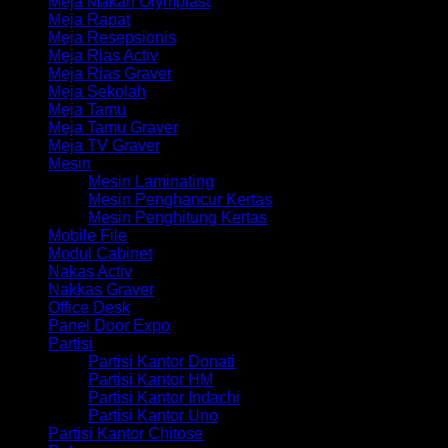
Meja Makan Olymplast
Meja Rapat
Meja Resepsionis
Meja Rias Activ
Meja Rias Graver
Meja Sekolah
Meja Tamu
Meja Tamu Graver
Meja TV Graver
Mesin
Mesin Laminating
Mesin Penghancur Kertas
Mesin Penghitung Kertas
Mobile File
Modul Cabinet
Nakas Activ
Nakkas Graver
Office Desk
Panel Door Expo
Partisi
Partisi Kantor Donati
Partisi Kantor HM
Partisi Kantor Indachi
Partisi Kantor Uno
Partisi Kantor Chitose