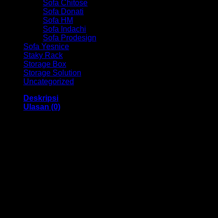
Sofa Chitose
Sofa Donati
Sofa HM
Sofa Indachi
Sofa Prodesign
Sofa Yesnice
Staky Rack
Storage Box
Storage Solution
Uncategorized
Deskripsi
Ulasan (0)
Kursi Kantor Chair HM TS 01003A Bandung
Dengan menggunakan bahan yang berkualitas sehingga
membuat Kursi Kantor ini tampak kokoh dan kuat. Dengan
memiliki ukuran 49 x 49 x 98-108 cm Dan menggunakan
bahan yang berkualitas dan memiliki desain yang elegan
sehingga kursi ini sangat cocok anda gunakan di dalam
ruangan kantor anda.
Kami menjual berbagai macam merk dan tipe Kursi Kantor,
Kursi Bar, Kursi Direktur, Kursi Kuliah, Kursi Lipat, Kursi
Manager, Kursi Staff, Kursi Susun, Kursi Tunggu, Meja