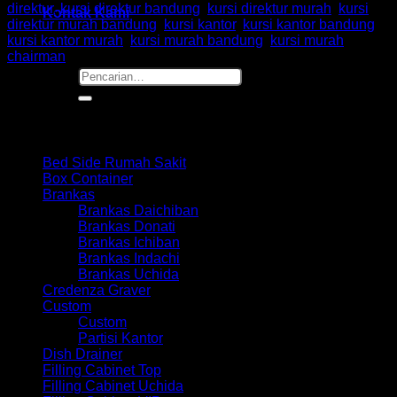
direktur
,
kursi direktur bandung
,
kursi direktur murah
,
kursi
Kontak Kami
direktur murah bandung
,
kursi kantor
,
kursi kantor bandung
,
kursi kantor murah
,
kursi murah bandung
,
kursi murah
chairman
Pencarian
untuk:
Browse
Bed Side Rumah Sakit
Box Container
Brankas
Brankas Daichiban
Brankas Donati
Brankas Ichiban
Brankas Indachi
Brankas Uchida
Credenza Graver
Custom
Custom
Partisi Kantor
Dish Drainer
Filling Cabinet Top
Filling Cabinet Uchida