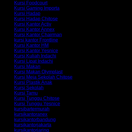
Kursi Foodcourt
Kursi Gaming Importa
Kursi Hadap
Kursi Hadap Chitose
Kursi Kantor Activ
Kursi Kantor Annex
Kursi Kantor Chairman
kursi kantor Frontline
Kursi Kantor HM
Kursi Kantor Yesnice
Kursi Kuliah Indachi
Kursi Lipat Indachi
Kursi Makan
Kursi Makan Olymplast
Kursi Meja Sekolah Chitose
Kursi Plastik Anak
Kursi Sekolah
Kursi Tamu
Kursi Tunggu Chitose
Kursi Tunggu Yesnice
kursibartermurah
kursikantoranex
kursikantorbandung
kursikantorjakarta
kursikantorjaring