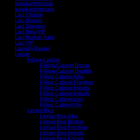
kursikantormurah
kursikantorterlaris
Laci Chitose
Laci Dorong
Laci Gantung
Laci Meja VIP
Laci Rumah Sakit
Laci VIP
Laundry Basket
Lemari
Filling Cabinet
Filking Cabinet Donati
Fillimg Cabinet Datafile
Filling Cabinet Alba
Filling Cabinet Frontline
Filling Cabinet Importa
Filling Cabinet Indachi
Filling Cabinet Lion
Filling Cabinet Vip
Lemari Besi
Lemari Besi Alba
Lemari Besi Brother
Lemari Besi Frontline
Lemari Besi Importa
Lemari Besi Kozure