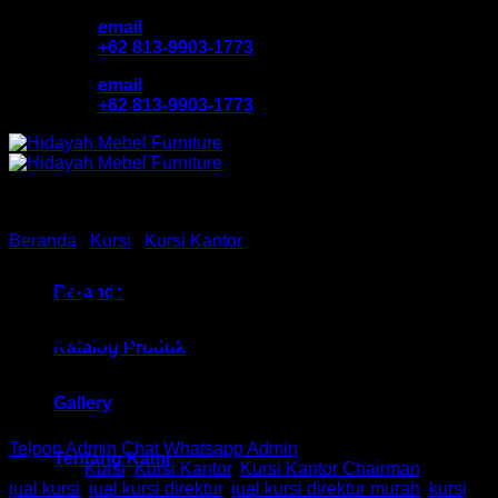
Skip
email
to
+62 813-9903-1773
content
email
+62 813-9903-1773
Beranda
/
Kursi
/
Kursi Kantor
Kursi Kantor Chair HM TS
Beranda
01003A Bandung
Katalog Produk
Gallery
Telpon Admin
Chat Whatsapp Admin
Tentang Kami
Kategori:
Kursi
,
Kursi Kantor
,
Kursi Kantor Chairman
Tag:
jual kursi
,
jual kursi direktur
,
jual kursi direktur murah
,
kursi