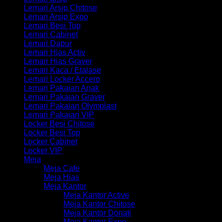
Lemari Arsip Chitose
Lemari Arsip Expo
Lemari Besi Top
Lemari Cabinet
Lemari Dapur
Lemari Hias Activ
Lemari Hias Graver
Lemari Kaca / Etalase
Lemari Locker Accero
Lemari Pakaian Anak
Lemari Pakaian Graver
Lemari Pakaian Olymplast
Lemari Pakaian VIP
Locker Besi Chitose
Locker Besi Top
Locker Cabinet
Locker VIP
Meja
Meja Cafe
Meja Hias
Meja Kantor
Meja Kantor Active
Meja Kantor Chitose
Meja Kantor Donati
Meja Kantor Expo