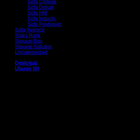
Sofa Chitose
Sofa Donati
Sofa HM
Sofa Indachi
Sofa Prodesign
Sofa Yesnice
Staky Rack
Storage Box
Storage Solution
Uncategorized
Deskripsi
Ulasan (0)
Kursi Kantor Chair HM Envio TS 01503 Bandung
Dengan menggunakan bahan yang berkualitas sehingga
membuat Kursi Kantor ini tampak kokoh dan kuat. Dengan
memiliki ukuran 49 x 49 x 97-106 cm Dan menggunakan
bahan yang berkualitas dan memiliki desain yang elegan
sehingga kursi ini sangat cocok anda gunakan di dalam
ruangan kantor anda.
Kami menjual berbagai macam merk dan tipe Kursi Kantor,
Kursi Bar, Kursi Direktur, Kursi Kuliah, Kursi Lipat, Kursi
Manager, Kursi Staff, Kursi Susun, Kursi Tunggu, Meja