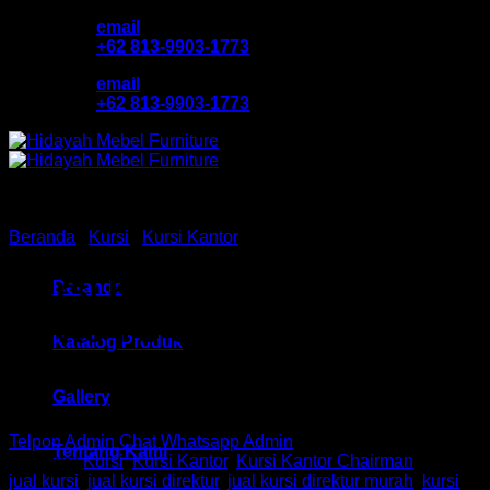
Skip
email
to
+62 813-9903-1773
content
email
+62 813-9903-1773
Beranda
/
Kursi
/
Kursi Kantor
Kursi Kantor Chair HM
Beranda
Envio TS 01503 Bandung
Katalog Produk
Gallery
Telpon Admin
Chat Whatsapp Admin
Tentang Kami
Kategori:
Kursi
,
Kursi Kantor
,
Kursi Kantor Chairman
Tag:
jual kursi
,
jual kursi direktur
,
jual kursi direktur murah
,
kursi