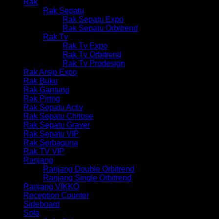
Rak
Rak Sepatu
Rak Sepatu Expo
Rak Sepatu Orbitrend
Rak Tv
Rak Tv Expo
Rak Tv Orbitrend
Rak Tv Prodesign
Rak Arsip Expo
Rak Buku
Rak Gantung
Rak Piring
Rak Sepatu Activ
Rak Sepatu Chitose
Rak Sepatu Graver
Rak Sepatu VIP
Rak Serbaguna
Rak TV VIP
Ranjang
Ranjang Double Orbitrend
Ranjang Single Orbitrend
Ranjang VIKKO
Reception Counter
Sideboard
Sofa