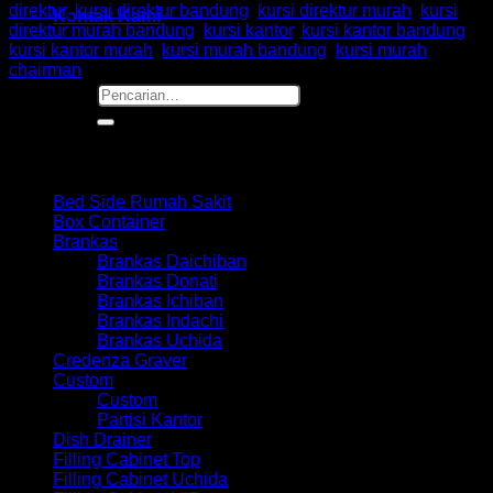
direktur
,
kursi direktur bandung
,
kursi direktur murah
,
kursi
Kontak Kami
direktur murah bandung
,
kursi kantor
,
kursi kantor bandung
,
kursi kantor murah
,
kursi murah bandung
,
kursi murah
chairman
Pencarian
untuk:
Browse
Bed Side Rumah Sakit
Box Container
Brankas
Brankas Daichiban
Brankas Donati
Brankas Ichiban
Brankas Indachi
Brankas Uchida
Credenza Graver
Custom
Custom
Partisi Kantor
Dish Drainer
Filling Cabinet Top
Filling Cabinet Uchida