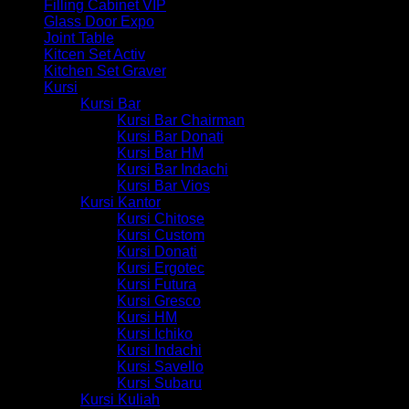
Filling Cabinet VIP
Glass Door Expo
Joint Table
Kitcen Set Activ
Kitchen Set Graver
Kursi
Kursi Bar
Kursi Bar Chairman
Kursi Bar Donati
Kursi Bar HM
Kursi Bar Indachi
Kursi Bar Vios
Kursi Kantor
Kursi Chitose
Kursi Custom
Kursi Donati
Kursi Ergotec
Kursi Futura
Kursi Gresco
Kursi HM
Kursi Ichiko
Kursi Indachi
Kursi Savello
Kursi Subaru
Kursi Kuliah