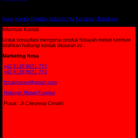
Kursi Indachi
Kursi Kantor Direktur Indachi HM Axcutive I Bandung
Informasi Kontak
Untuk konsultasi mengenai produk hidayah mebel furniture
silahkan hubungi kontak dibawah ini :
Marketing Nesa
+62 8139-9031-773
+62 8139-9031-773
fznakhanen@gmail.com
Hidayah Mebel Furnitur
Pusat : Jl Citeureup Cimahi