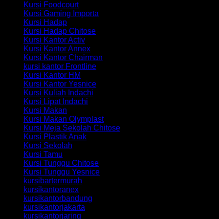
Kursi Foodcourt
Kursi Gaming Importa
Kursi Hadap
Kursi Hadap Chitose
Kursi Kantor Activ
Kursi Kantor Annex
Kursi Kantor Chairman
kursi kantor Frontline
Kursi Kantor HM
Kursi Kantor Yesnice
Kursi Kuliah Indachi
Kursi Lipat Indachi
Kursi Makan
Kursi Makan Olymplast
Kursi Meja Sekolah Chitose
Kursi Plastik Anak
Kursi Sekolah
Kursi Tamu
Kursi Tunggu Chitose
Kursi Tunggu Yesnice
kursibartermurah
kursikantoranex
kursikantorbandung
kursikantorjakarta
kursikantorjaring