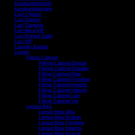
kursikantormurah
kursikantorterlaris
Laci Chitose
Laci Dorong
Laci Gantung
Laci Meja VIP
Laci Rumah Sakit
Laci VIP
Laundry Basket
Lemari
Filling Cabinet
Filking Cabinet Donati
Fillimg Cabinet Datafile
Filling Cabinet Alba
Filling Cabinet Frontline
Filling Cabinet Importa
Filling Cabinet Indachi
Filling Cabinet Lion
Filling Cabinet Vip
Lemari Besi
Lemari Besi Alba
Lemari Besi Brother
Lemari Besi Frontline
Lemari Besi Importa
Lemari Besi Kozure