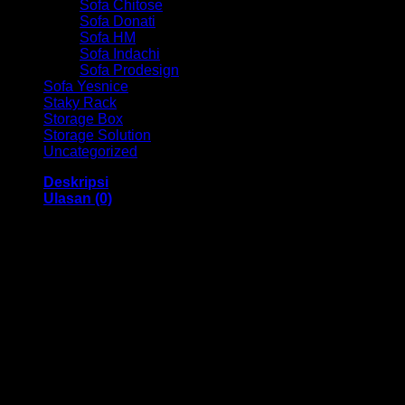
Sofa Chitose
Sofa Donati
Sofa HM
Sofa Indachi
Sofa Prodesign
Sofa Yesnice
Staky Rack
Storage Box
Storage Solution
Uncategorized
Deskripsi
Ulasan (0)
Kursi Kantor Chair HM TS 0708 Bandung
Dengan menggunakan bahan yang berkualitas sehingga
membuat Kursi Kantor ini tampak kokoh dan kuat. Dengan
memiliki ukuran 48 x 47 x 94-104 cm Dan menggunakan
bahan yang berkualitas dan memiliki desain yang elegan
sehingga kursi ini sangat cocok anda gunakan di dalam
ruangan kantor anda.
Kami menjual berbagai macam merk dan tipe Kursi Kantor,
Kursi Bar, Kursi Direktur, Kursi Kuliah, Kursi Lipat, Kursi
Manager, Kursi Staff, Kursi Susun, Kursi Tunggu, Meja