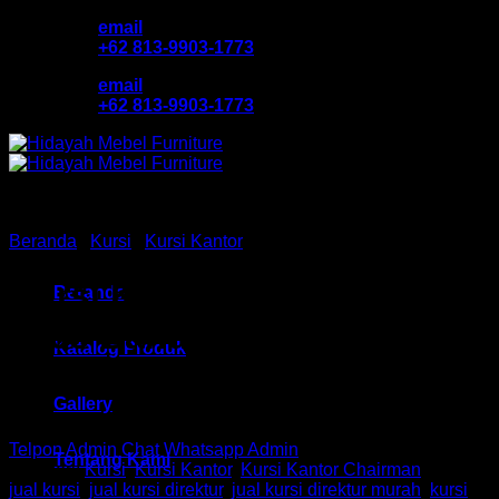
Skip
email
to
+62 813-9903-1773
content
email
+62 813-9903-1773
Beranda
/
Kursi
/
Kursi Kantor
Kursi Kantor Chair HM TS
Beranda
0708 Bandung
Katalog Produk
Gallery
Telpon Admin
Chat Whatsapp Admin
Tentang Kami
Kategori:
Kursi
,
Kursi Kantor
,
Kursi Kantor Chairman
Tag:
jual kursi
,
jual kursi direktur
,
jual kursi direktur murah
,
kursi