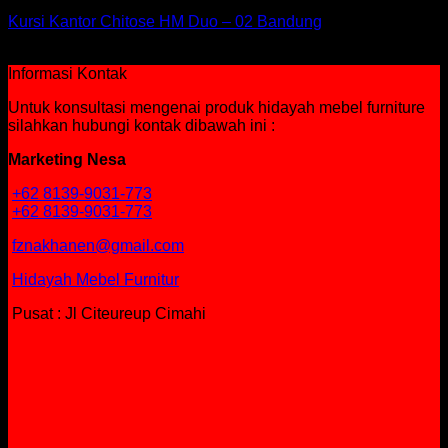
Kursi Kantor Chitose HM Duo – 02 Bandung
Rp
782,750
Informasi Kontak
Untuk konsultasi mengenai produk hidayah mebel furniture
silahkan hubungi kontak dibawah ini :
Marketing Nesa
+62 8139-9031-773
+62 8139-9031-773
fznakhanen@gmail.com
Hidayah Mebel Furnitur
Pusat : Jl Citeureup Cimahi