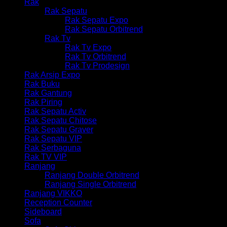
Rak
Rak Sepatu
Rak Sepatu Expo
Rak Sepatu Orbitrend
Rak Tv
Rak Tv Expo
Rak Tv Orbitrend
Rak Tv Prodesign
Rak Arsip Expo
Rak Buku
Rak Gantung
Rak Piring
Rak Sepatu Activ
Rak Sepatu Chitose
Rak Sepatu Graver
Rak Sepatu VIP
Rak Serbaguna
Rak TV VIP
Ranjang
Ranjang Double Orbitrend
Ranjang Single Orbitrend
Ranjang VIKKO
Reception Counter
Sideboard
Sofa