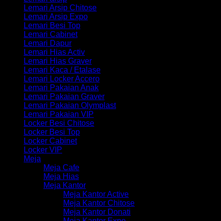
Lemari Arsip Chitose
Lemari Arsip Expo
Lemari Besi Top
Lemari Cabinet
Lemari Dapur
Lemari Hias Activ
Lemari Hias Graver
Lemari Kaca / Etalase
Lemari Locker Accero
Lemari Pakaian Anak
Lemari Pakaian Graver
Lemari Pakaian Olymplast
Lemari Pakaian VIP
Locker Besi Chitose
Locker Besi Top
Locker Cabinet
Locker VIP
Meja
Meja Cafe
Meja Hias
Meja Kantor
Meja Kantor Active
Meja Kantor Chitose
Meja Kantor Donati
Meja Kantor Expo