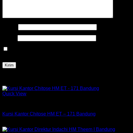
Nama
*
Email
*
Simpan nama, email, dan situs web saya pada peramban
ini untuk komentar saya berikutnya.
Produk Terkait
Quick View
Kursi Chitose
Kursi Kantor Chitose HM ET – 171 Bandung
Rp
2,235,000