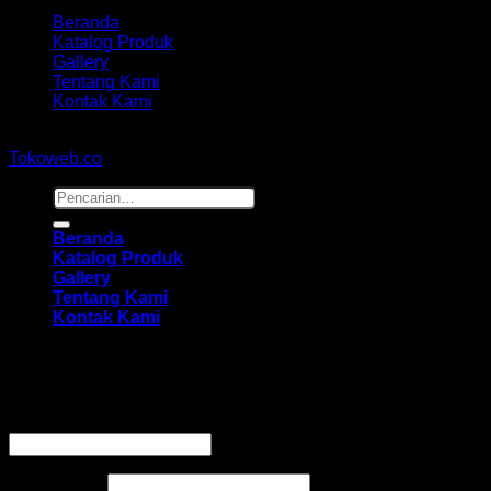
Beranda
Katalog Produk
Gallery
Tentang Kami
Kontak Kami
Copyright 2026 ©
hidayahmebelfurniture.net
Designed By
Tokoweb.co
Pencarian
untuk:
Beranda
Katalog Produk
Gallery
Tentang Kami
Kontak Kami
Masuk
Wajib
Nama pengguna atau alamat email
*
Wajib
Kata sandi
*