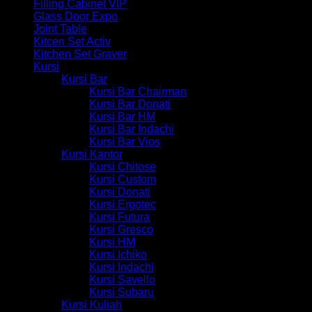
Filling Cabinet VIP
Glass Door Expo
Joint Table
Kitcen Set Activ
Kitchen Set Graver
Kursi
Kursi Bar
Kursi Bar Chairman
Kursi Bar Donati
Kursi Bar HM
Kursi Bar Indachi
Kursi Bar Vios
Kursi Kantor
Kursi Chitose
Kursi Custom
Kursi Donati
Kursi Ergotec
Kursi Futura
Kursi Gresco
Kursi HM
Kursi Ichiko
Kursi Indachi
Kursi Savello
Kursi Subaru
Kursi Kuliah