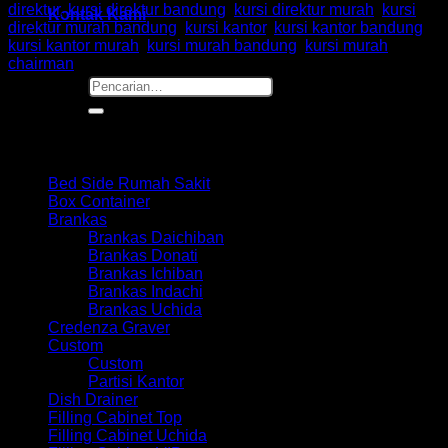
direktur
,
kursi direktur bandung
,
kursi direktur murah
,
kursi
Kontak Kami
direktur murah bandung
,
kursi kantor
,
kursi kantor bandung
,
kursi kantor murah
,
kursi murah bandung
,
kursi murah
chairman
Pencarian
untuk:
Browse
Bed Side Rumah Sakit
Box Container
Brankas
Brankas Daichiban
Brankas Donati
Brankas Ichiban
Brankas Indachi
Brankas Uchida
Credenza Graver
Custom
Custom
Partisi Kantor
Dish Drainer
Filling Cabinet Top
Filling Cabinet Uchida