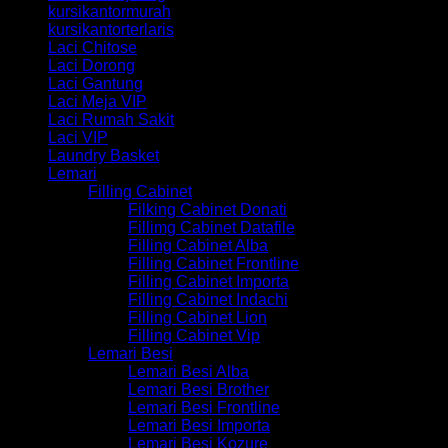
kursikantormurah
kursikantorterlaris
Laci Chitose
Laci Dorong
Laci Gantung
Laci Meja VIP
Laci Rumah Sakit
Laci VIP
Laundry Basket
Lemari
Filling Cabinet
Filking Cabinet Donati
Fillimg Cabinet Datafile
Filling Cabinet Alba
Filling Cabinet Frontline
Filling Cabinet Importa
Filling Cabinet Indachi
Filling Cabinet Lion
Filling Cabinet Vip
Lemari Besi
Lemari Besi Alba
Lemari Besi Brother
Lemari Besi Frontline
Lemari Besi Importa
Lemari Besi Kozure