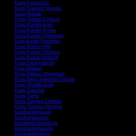
Kursi Foodcourt
Kursi Gaming Importa
Kursi Hadap
Kursi Hadap Chitose
Kursi Kantor Activ
Kursi Kantor Annex
Kursi Kantor Chairman
kursi kantor Frontline
Kursi Kantor HM
Kursi Kantor Yesnice
Kursi Kuliah Indachi
Kursi Lipat Indachi
Kursi Makan
Kursi Makan Olymplast
Kursi Meja Sekolah Chitose
Kursi Plastik Anak
Kursi Sekolah
Kursi Tamu
Kursi Tunggu Chitose
Kursi Tunggu Yesnice
kursibartermurah
kursikantoranex
kursikantorbandung
kursikantorjakarta
kursikantorjaring