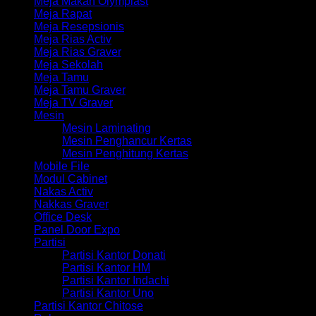
Meja Makan Olymplast
Meja Rapat
Meja Resepsionis
Meja Rias Activ
Meja Rias Graver
Meja Sekolah
Meja Tamu
Meja Tamu Graver
Meja TV Graver
Mesin
Mesin Laminating
Mesin Penghancur Kertas
Mesin Penghitung Kertas
Mobile File
Modul Cabinet
Nakas Activ
Nakkas Graver
Office Desk
Panel Door Expo
Partisi
Partisi Kantor Donati
Partisi Kantor HM
Partisi Kantor Indachi
Partisi Kantor Uno
Partisi Kantor Chitose