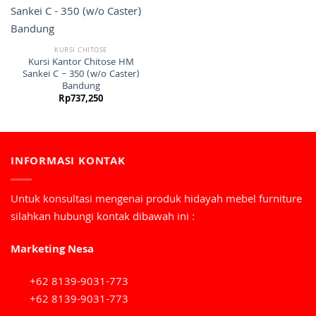
KURSI CHITOSE
Kursi Kantor Chitose HM
Sankei C – 350 (w/o Caster)
Bandung
Rp
737,250
INFORMASI KONTAK
Untuk konsultasi mengenai produk hidayah mebel furniture
silahkan hubungi kontak dibawah ini :
Marketing Nesa
+62 8139-9031-773
+62 8139-9031-773