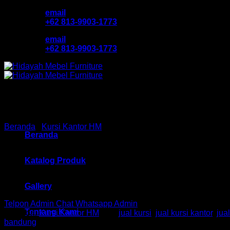
Skip
email
to
+62 813-9903-1773
content
email
+62 813-9903-1773
Beranda
/
Kursi Kantor HM
Beranda
Kursi Kantor Direktur HM 
Katalog Produk
Gallery
Telpon Admin
Chat Whatsapp Admin
Tentang Kami
Kategori:
Kursi Kantor HM
Tag:
jual kursi
,
jual kursi kantor
,
jua
bandung