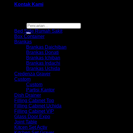
Kontak Kami
Browse
Pencarian
untuk:
Bed Side Rumah Sakit
Box Container
Brankas
Brankas Daichiban
Brankas Donati
Brankas Ichiban
Brankas Indachi
Brankas Uchida
Credenza Graver
Custom
Custom
Partisi Kantor
Dish Drainer
Filling Cabinet Top
Filling Cabinet Uchida
Filling Cabinet VIP
Glass Door Expo
Joint Table
Kitcen Set Activ
Kitchen Set Graver