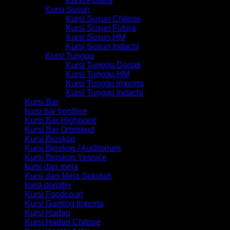
Kursi Polaris
Kursi Susun
Kursi Susun Chitose
Kursi Susun Futura
Kursi Susun HM
Kursi Susun Indachi
Kursi Tunggu
Kursi Tunggu Donati
Kursi Tunggu HM
Kursi Tunggu Importa
Kursi Tunggu Indachi
Kursi Bar
kursi bar frontline
Kursi Bar Highpoint
Kursi Bar Orbitrend
Kursi Bioskop
Kursi Bioskop / Auditorium
Kursi Bioskop Yesnice
kursi dan meja
Kursi dan Meja Sekolah
kursi dorothy
Kursi Foodcourt
Kursi Gaming Importa
Kursi Hadap
Kursi Hadap Chitose