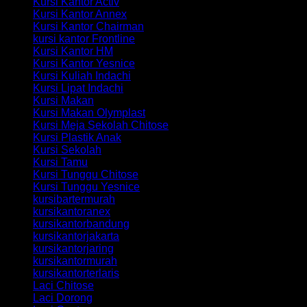
Kursi Kantor Activ
Kursi Kantor Annex
Kursi Kantor Chairman
kursi kantor Frontline
Kursi Kantor HM
Kursi Kantor Yesnice
Kursi Kuliah Indachi
Kursi Lipat Indachi
Kursi Makan
Kursi Makan Olymplast
Kursi Meja Sekolah Chitose
Kursi Plastik Anak
Kursi Sekolah
Kursi Tamu
Kursi Tunggu Chitose
Kursi Tunggu Yesnice
kursibartermurah
kursikantoranex
kursikantorbandung
kursikantorjakarta
kursikantorjaring
kursikantormurah
kursikantorterlaris
Laci Chitose
Laci Dorong