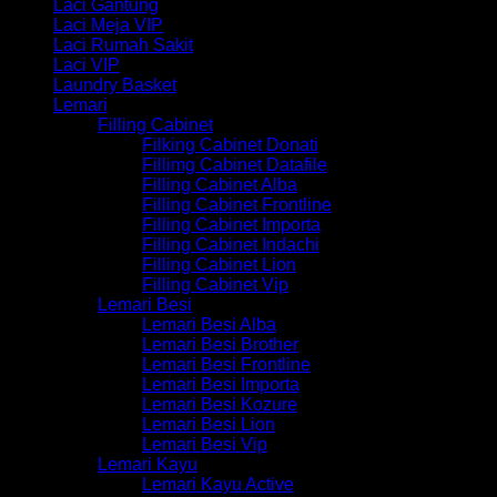
Laci Gantung
Laci Meja VIP
Laci Rumah Sakit
Laci VIP
Laundry Basket
Lemari
Filling Cabinet
Filking Cabinet Donati
Fillimg Cabinet Datafile
Filling Cabinet Alba
Filling Cabinet Frontline
Filling Cabinet Importa
Filling Cabinet Indachi
Filling Cabinet Lion
Filling Cabinet Vip
Lemari Besi
Lemari Besi Alba
Lemari Besi Brother
Lemari Besi Frontline
Lemari Besi Importa
Lemari Besi Kozure
Lemari Besi Lion
Lemari Besi Vip
Lemari Kayu
Lemari Kayu Active