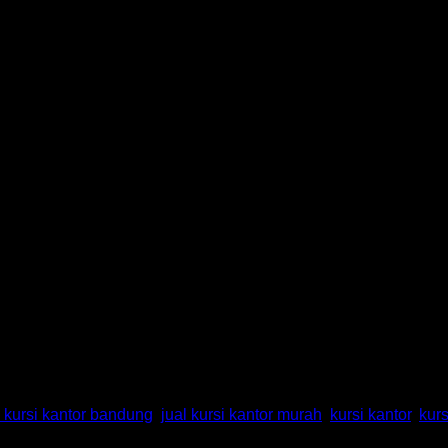
STAR Bandung
l kursi kantor bandung
,
jual kursi kantor murah
,
kursi kantor
,
kur