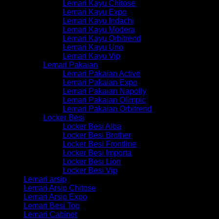
Lemari Kayu Chitose
Lemari Kayu Expo
Lemari Kayu Indachi
Lemari Kayu Modera
Lemari Kayu Orbitrend
Lemari Kayu Uno
Lemari Kayu Vip
Lemari Pakaian
Lemari Pakaian Active
Lemari Pakaian Expo
Lemari Pakaian Napolly
Lemari Pakaian Olimpic
Lemari Pakaian Orbitrend
Locker Besi
Locker Besi Alba
Locker Besi Brother
Locker Besi Frontline
Locker Besi Importa
Locker Besi Lion
Locker Besi Vip
Lemari arsip
Lemari Arsip Chitose
Lemari Arsip Expo
Lemari Besi Top
Lemari Cabinet