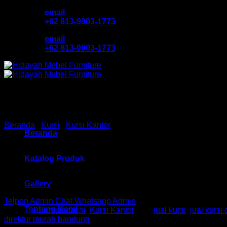
Skip
email
to
+62 813-9903-1773
content
email
+62 813-9903-1773
Beranda
/
Kursi
/
Kursi Kantor
Beranda
Kursi Kantor DIrektur Inda
Katalog Produk
Gallery
Telpon Admin
Chat Whatsapp Admin
Tentang Kami
Kategori:
Kursi Indachi
,
Kursi Kantor
Tag:
jual kursi
,
jual kursi 
direktur murah bandung