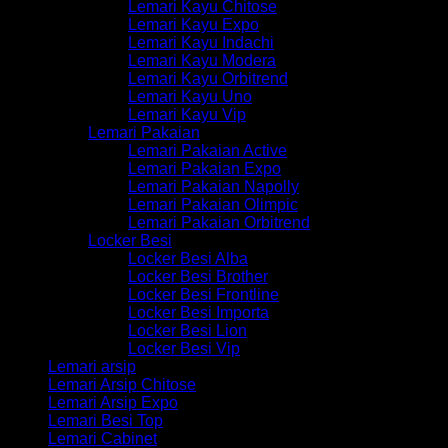
Lemari Kayu Chitose
Lemari Kayu Expo
Lemari Kayu Indachi
Lemari Kayu Modera
Lemari Kayu Orbitrend
Lemari Kayu Uno
Lemari Kayu Vip
Lemari Pakaian
Lemari Pakaian Active
Lemari Pakaian Expo
Lemari Pakaian Napolly
Lemari Pakaian Olimpic
Lemari Pakaian Orbitrend
Locker Besi
Locker Besi Alba
Locker Besi Brother
Locker Besi Frontline
Locker Besi Importa
Locker Besi Lion
Locker Besi Vip
Lemari arsip
Lemari Arsip Chitose
Lemari Arsip Expo
Lemari Besi Top
Lemari Cabinet