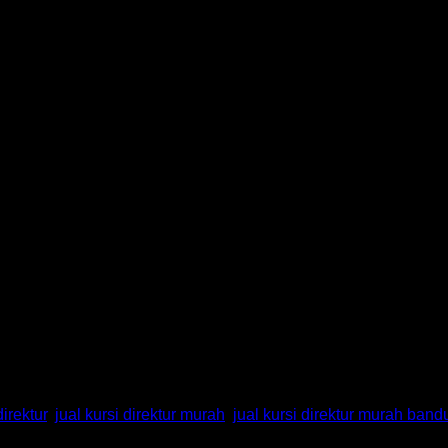
chi HM D – 3100 AL Bandung
direktur
,
jual kursi direktur murah
,
jual kursi direktur murah ban