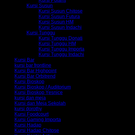
Kursi Polaris
Kursi Susun
Kursi Susun Chitose
Kursi Susun Futura
Kursi Susun HM
Kursi Susun Indachi
Kursi Tunggu
Kursi Tunggu Donati
Kursi Tunggu HM
Kursi Tunggu Importa
Kursi Tunggu Indachi
Kursi Bar
kursi bar frontline
Kursi Bar Highpoint
Kursi Bar Orbitrend
Kursi Bioskop
Kursi Bioskop / Auditorium
Kursi Bioskop Yesnice
kursi dan meja
Kursi dan Meja Sekolah
kursi dorothy
Kursi Foodcourt
Kursi Gaming Importa
Kursi Hadap
Kursi Hadap Chitose