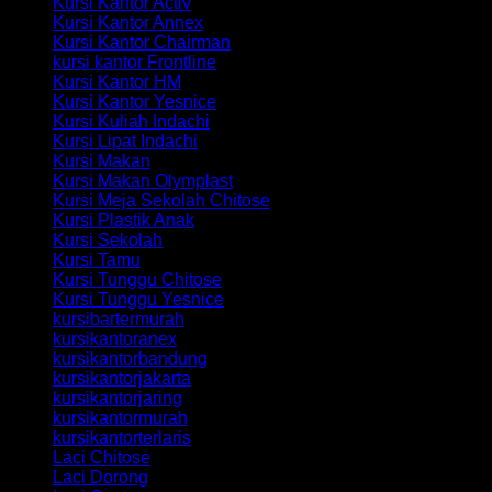
Kursi Kantor Activ
Kursi Kantor Annex
Kursi Kantor Chairman
kursi kantor Frontline
Kursi Kantor HM
Kursi Kantor Yesnice
Kursi Kuliah Indachi
Kursi Lipat Indachi
Kursi Makan
Kursi Makan Olymplast
Kursi Meja Sekolah Chitose
Kursi Plastik Anak
Kursi Sekolah
Kursi Tamu
Kursi Tunggu Chitose
Kursi Tunggu Yesnice
kursibartermurah
kursikantoranex
kursikantorbandung
kursikantorjakarta
kursikantorjaring
kursikantormurah
kursikantorterlaris
Laci Chitose
Laci Dorong