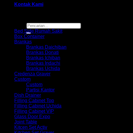
Kontak Kami
Browse
Pencarian
untuk:
Bed Side Rumah Sakit
Box Container
Brankas
Brankas Daichiban
Brankas Donati
Brankas Ichiban
Brankas Indachi
Brankas Uchida
Credenza Graver
Custom
Custom
Partisi Kantor
Dish Drainer
Filling Cabinet Top
Filling Cabinet Uchida
Filling Cabinet VIP
Glass Door Expo
Joint Table
Kitcen Set Activ
Kitchen Set Graver