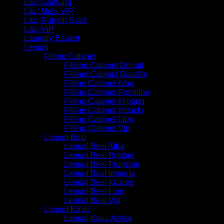
Laci Gantung
Laci Meja VIP
Laci Rumah Sakit
Laci VIP
Laundry Basket
Lemari
Filling Cabinet
Filking Cabinet Donati
Fillimg Cabinet Datafile
Filling Cabinet Alba
Filling Cabinet Frontline
Filling Cabinet Importa
Filling Cabinet Indachi
Filling Cabinet Lion
Filling Cabinet Vip
Lemari Besi
Lemari Besi Alba
Lemari Besi Brother
Lemari Besi Frontline
Lemari Besi Importa
Lemari Besi Kozure
Lemari Besi Lion
Lemari Besi Vip
Lemari Kayu
Lemari Kayu Active