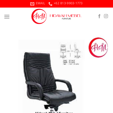
Skip
EMAIL
+62 813-9903-1773
to
content