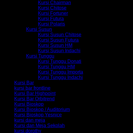
Kursi Chairman
Kursi Chitose
Kursi Fortuner
Kursi Futura
Kursi Polaris
Kursi Susun
Kursi Susun Chitose
Kursi Susun Futura
Kursi Susun HM
Kursi Susun Indachi
Kursi Tunggu
Kursi Tunggu Donati
Kursi Tunggu HM
Kursi Tunggu Importa
Kursi Tunggu Indachi
Kursi Bar
kursi bar frontline
Kursi Bar Highpoint
Kursi Bar Orbitrend
Kursi Bioskop
Kursi Bioskop / Auditorium
Kursi Bioskop Yesnice
kursi dan meja
Kursi dan Meja Sekolah
kursi dorothy