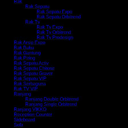
Rak
Rak Sepatu
Rak Sepatu Expo
Rak Sepatu Orbitrend
Rak Tv
Rak Tv Expo
Rak Tv Orbitrend
Rak Tv Prodesign
Rak Arsip Expo
Rak Buku
Rak Gantung
Rak Piring
Rak Sepatu Activ
Rak Sepatu Chitose
Rak Sepatu Graver
Rak Sepatu VIP
Rak Serbaguna
Rak TV VIP
Ranjang
Ranjang Double Orbitrend
Ranjang Single Orbitrend
Ranjang VIKKO
Reception Counter
Sideboard
Sofa