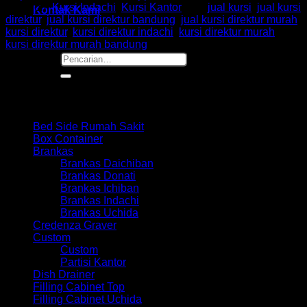
Kategori:
Kursi Indachi
,
Kursi Kantor
Tag:
jual kursi
,
jual kursi
Kontak Kami
direktur
,
jual kursi direktur bandung
,
jual kursi direktur murah
,
kursi direktur
,
kursi direktur indachi
,
kursi direktur murah
,
kursi direktur murah bandung
Pencarian
untuk:
Browse
Bed Side Rumah Sakit
Box Container
Brankas
Brankas Daichiban
Brankas Donati
Brankas Ichiban
Brankas Indachi
Brankas Uchida
Credenza Graver
Custom
Custom
Partisi Kantor
Dish Drainer
Filling Cabinet Top
Filling Cabinet Uchida