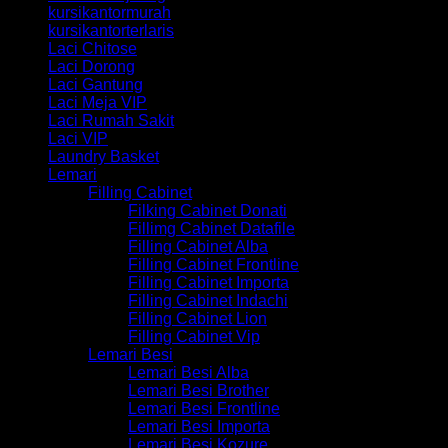
kursikantormurah
kursikantorterlaris
Laci Chitose
Laci Dorong
Laci Gantung
Laci Meja VIP
Laci Rumah Sakit
Laci VIP
Laundry Basket
Lemari
Filling Cabinet
Filking Cabinet Donati
Fillimg Cabinet Datafile
Filling Cabinet Alba
Filling Cabinet Frontline
Filling Cabinet Importa
Filling Cabinet Indachi
Filling Cabinet Lion
Filling Cabinet Vip
Lemari Besi
Lemari Besi Alba
Lemari Besi Brother
Lemari Besi Frontline
Lemari Besi Importa
Lemari Besi Kozure