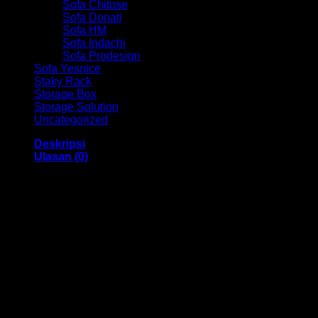
Sofa Chitose
Sofa Donati
Sofa HM
Sofa Indachi
Sofa Prodesign
Sofa Yesnice
Staky Rack
Storage Box
Storage Solution
Uncategorized
Deskripsi
Ulasan (0)
Kursi Kantor Direktur Indachi HM Eltium I AL Bandung
Dengan menggunakan bahan yang berkualitas sehingga
membuat Kursi Kantor ini tampak kokoh dan kuat. Dengan
memiliki ukuran 51 x 51 x 118-124 cm Dan menggunakan
bahan yang berkualitas dan memiliki desain yang elegan
sehingga kursi ini sangat cocok anda gunakan di dalam
ruangan kantor anda.
Kami menjual berbagai macam merk dan tipe Kursi Kantor,
Kursi Bar, Kursi Direktur, Kursi Kuliah, Kursi Lipat, Kursi
Manager, Kursi Staff, Kursi Susun, Kursi Tunggu, Meja