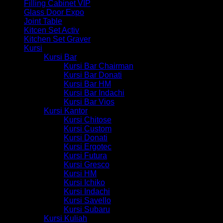
Filling Cabinet VIP
Glass Door Expo
Joint Table
Kitcen Set Activ
Kitchen Set Graver
Kursi
Kursi Bar
Kursi Bar Chairman
Kursi Bar Donati
Kursi Bar HM
Kursi Bar Indachi
Kursi Bar Vios
Kursi Kantor
Kursi Chitose
Kursi Custom
Kursi Donati
Kursi Ergotec
Kursi Futura
Kursi Gresco
Kursi HM
Kursi Ichiko
Kursi Indachi
Kursi Savello
Kursi Subaru
Kursi Kuliah