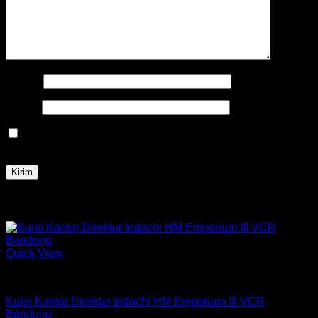
Nama
*
Email
*
Simpan nama, email, dan situs web saya pada peramban
ini untuk komentar saya berikutnya.
Produk Terkait
Quick View
Kursi Indachi
Kursi Kantor Direktur Indachi HM Emporium III VCR
Bandung