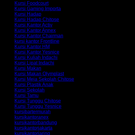
Kursi Foodcourt
Kursi Gaming Importa
Kursi Hadap
Kursi Hadap Chitose
Kursi Kantor Activ
Kursi Kantor Annex
Kursi Kantor Chairman
kursi kantor Frontline
Kursi Kantor HM
Kursi Kantor Yesnice
Kursi Kuliah Indachi
Kursi Lipat Indachi
Kursi Makan
Kursi Makan Olymplast
Kursi Meja Sekolah Chitose
Kursi Plastik Anak
Kursi Sekolah
Kursi Tamu
Kursi Tunggu Chitose
Kursi Tunggu Yesnice
kursibartermurah
kursikantoranex
kursikantorbandung
kursikantorjakarta
kursikantorjaring