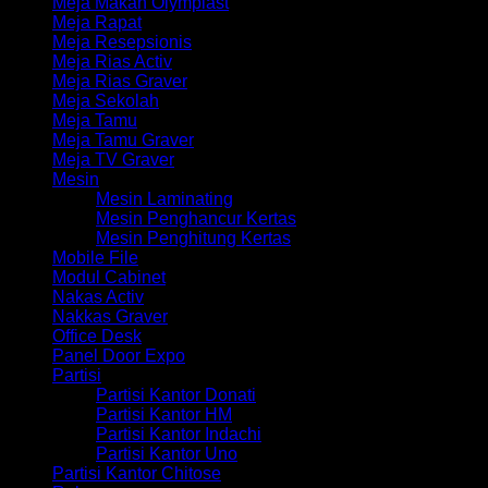
Meja Makan Olymplast
Meja Rapat
Meja Resepsionis
Meja Rias Activ
Meja Rias Graver
Meja Sekolah
Meja Tamu
Meja Tamu Graver
Meja TV Graver
Mesin
Mesin Laminating
Mesin Penghancur Kertas
Mesin Penghitung Kertas
Mobile File
Modul Cabinet
Nakas Activ
Nakkas Graver
Office Desk
Panel Door Expo
Partisi
Partisi Kantor Donati
Partisi Kantor HM
Partisi Kantor Indachi
Partisi Kantor Uno
Partisi Kantor Chitose