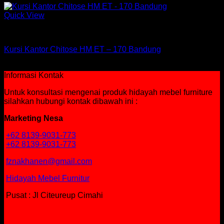
Quick View
Kursi Chitose
Kursi Kantor Chitose HM ET – 170 Bandung
Rp
2,509,500
Informasi Kontak
Untuk konsultasi mengenai produk hidayah mebel furniture
silahkan hubungi kontak dibawah ini :
Marketing Nesa
+62 8139-9031-773
+62 8139-9031-773
fznakhanen@gmail.com
Hidayah Mebel Furnitur
Pusat : Jl Citeureup Cimahi