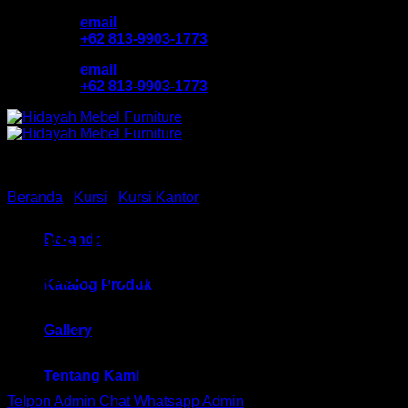
Skip
email
to
+62 813-9903-1773
content
email
+62 813-9903-1773
Beranda
/
Kursi
/
Kursi Kantor
Kursi Kantor Direktur
Beranda
Indachi HM Eltium I AL
Katalog Produk
Bandung
Gallery
Tentang Kami
Telpon Admin
Chat Whatsapp Admin