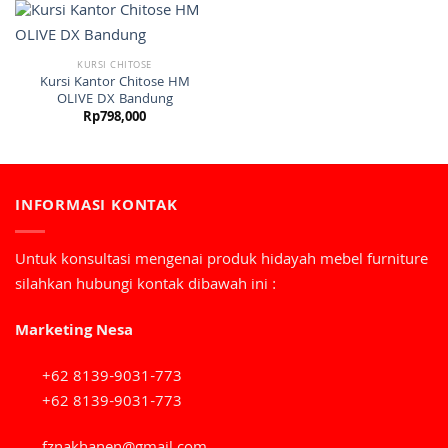
KURSI CHITOSE
Kursi Kantor Chitose HM
OLIVE DX Bandung
Rp
798,000
INFORMASI KONTAK
Untuk konsultasi mengenai produk hidayah mebel furniture
silahkan hubungi kontak dibawah ini :
Marketing Nesa
+62 8139-9031-773
+62 8139-9031-773