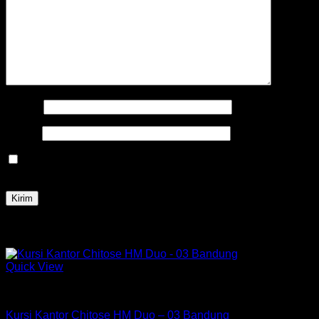
Nama
*
Email
*
Simpan nama, email, dan situs web saya pada peramban
ini untuk komentar saya berikutnya.
Produk Terkait
Quick View
Kursi Chitose
Kursi Kantor Chitose HM Duo – 03 Bandung