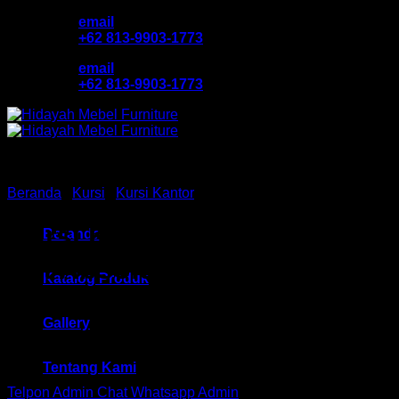
Skip
email
to
+62 813-9903-1773
content
email
+62 813-9903-1773
Beranda
/
Kursi
/
Kursi Kantor
Kursi Kantor Hadap Chair
Beranda
HM Absolute MC 2105A
Katalog Produk
Bandung
Gallery
Tentang Kami
Telpon Admin
Chat Whatsapp Admin