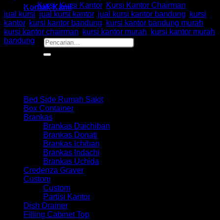
Kategori:
Kursi
,
Kursi Kantor
,
Kursi Kantor Chairman
Tag:
Kontak Kami
jual kursi
,
jual kursi kantor
,
jual kursi kantor bandung
,
kursi
kantor
,
kursi kantor bandung
,
kursi kantor bandung murah
,
kursi kantor chairman
,
kursi kantor murah
,
kursi kantor murah
bandung
Pencarian
untuk:
Browse
Bed Side Rumah Sakit
Box Container
Brankas
Brankas Daichiban
Brankas Donati
Brankas Ichiban
Brankas Indachi
Brankas Uchida
Credenza Graver
Custom
Custom
Partisi Kantor
Dish Drainer
Filling Cabinet Top