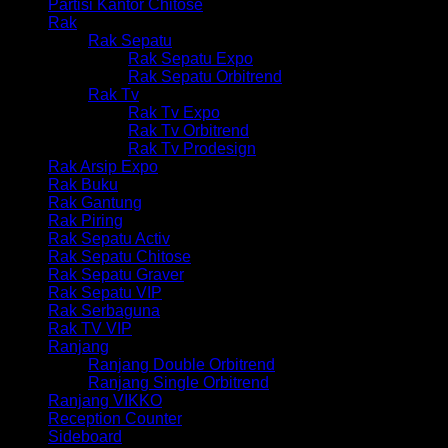
Partisi Kantor Chitose
Rak
Rak Sepatu
Rak Sepatu Expo
Rak Sepatu Orbitrend
Rak Tv
Rak Tv Expo
Rak Tv Orbitrend
Rak Tv Prodesign
Rak Arsip Expo
Rak Buku
Rak Gantung
Rak Piring
Rak Sepatu Activ
Rak Sepatu Chitose
Rak Sepatu Graver
Rak Sepatu VIP
Rak Serbaguna
Rak TV VIP
Ranjang
Ranjang Double Orbitrend
Ranjang Single Orbitrend
Ranjang VIKKO
Reception Counter
Sideboard