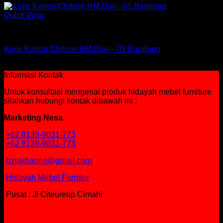
Quick View
Kursi Chitose
Kursi Kantor Chitose HM Duo – 01 Bandung
Rp
901,500
Informasi Kontak
Untuk konsultasi mengenai produk hidayah mebel furniture
silahkan hubungi kontak dibawah ini :
Marketing Nesa
+62 8139-9031-773
+62 8139-9031-773
fznakhanen@gmail.com
Hidayah Mebel Furnitur
Pusat : Jl Citeureup Cimahi