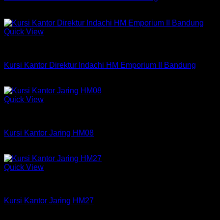
Rp
579,750
Quick View
Kursi Indachi
Kursi Kantor Direktur Indachi HM Emporium II Bandung
Obral!
Quick View
Kursi HM
Kursi Kantor Jaring HM08
Harga
Harga
Rp
875,000
Rp
475,000
aslinya
saat
adalah:
ini
Quick View
Rp875,000.
adalah:
Kursi HM
Rp475,000.
Kursi Kantor Jaring HM27
Rp
465,000