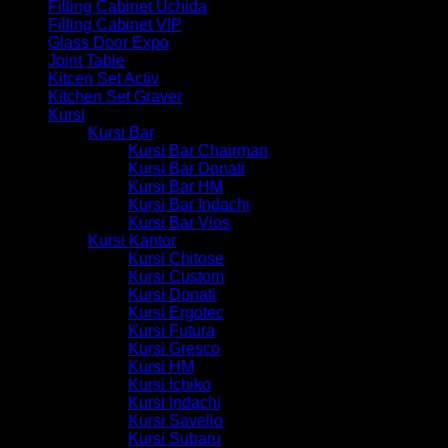
Filling Cabinet Uchida
Filling Cabinet VIP
Glass Door Expo
Joint Table
Kitcen Set Activ
Kitchen Set Graver
Kursi
Kursi Bar
Kursi Bar Chairman
Kursi Bar Donati
Kursi Bar HM
Kursi Bar Indachi
Kursi Bar Vios
Kursi Kantor
Kursi Chitose
Kursi Custom
Kursi Donati
Kursi Ergotec
Kursi Futura
Kursi Gresco
Kursi HM
Kursi Ichiko
Kursi Indachi
Kursi Savello
Kursi Subaru