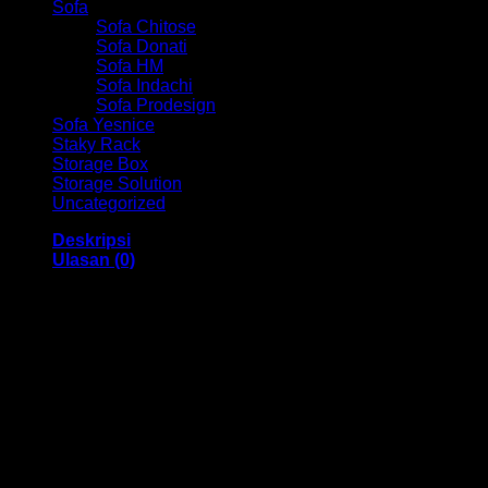
Sofa
Sofa Chitose
Sofa Donati
Sofa HM
Sofa Indachi
Sofa Prodesign
Sofa Yesnice
Staky Rack
Storage Box
Storage Solution
Uncategorized
Deskripsi
Ulasan (0)
Kursi Kantor Hadap Chair HM Absolute MC 2105A
Bandung
Dengan menggunakan bahan yang berkualitas sehingga
membuat Kursi ini tampak kokoh dan kuat. Dengan memiliki
ukuran 48 x 48 x 102 cm Dan menggunakan bahan yang
berkualitas dan memiliki desain yang elegan sehingga Kursi
ini sangat cocok anda gunakan di dalam ruangan kantor
anda.
Kami menjual berbagai macam merk dan tipe Kursi Kantor,