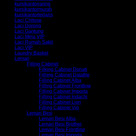
kursikantorjaring
kursikantormurah
kursikantorterlaris
Laci Chitose
Laci Dorong
Laci Gantung
Laci Meja VIP
Laci Rumah Sakit
Laci VIP
Laundry Basket
Lemari
Filling Cabinet
Filking Cabinet Donati
Fillimg Cabinet Datafile
Filling Cabinet Alba
Filling Cabinet Frontline
Filling Cabinet Importa
Filling Cabinet Indachi
Filling Cabinet Lion
Filling Cabinet Vip
Lemari Besi
Lemari Besi Alba
Lemari Besi Brother
Lemari Besi Frontline
Lemari Besi Importa