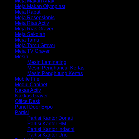
Meja Makan Anak
Meja Makan Olymplast
Meja Rapat
Meja Resepsionis
Meja Rias Activ
Meja Rias Graver
Meja Sekolah
Meja Tamu
Meja Tamu Graver
Meja TV Graver
Mesin
Mesin Laminating
Mesin Penghancur Kertas
Mesin Penghitung Kertas
Mobile File
Modul Cabinet
Nakas Activ
Nakkas Graver
Office Desk
Panel Door Expo
Partisi
Partisi Kantor Donati
Partisi Kantor HM
Partisi Kantor Indachi
Partisi Kantor Uno