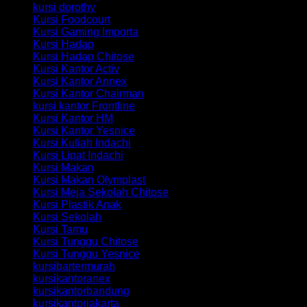
kursi dorothy
Kursi Foodcourt
Kursi Gaming Importa
Kursi Hadap
Kursi Hadap Chitose
Kursi Kantor Activ
Kursi Kantor Annex
Kursi Kantor Chairman
kursi kantor Frontline
Kursi Kantor HM
Kursi Kantor Yesnice
Kursi Kuliah Indachi
Kursi Lipat Indachi
Kursi Makan
Kursi Makan Olymplast
Kursi Meja Sekolah Chitose
Kursi Plastik Anak
Kursi Sekolah
Kursi Tamu
Kursi Tunggu Chitose
Kursi Tunggu Yesnice
kursibartermurah
kursikantoranex
kursikantorbandung
kursikantorjakarta