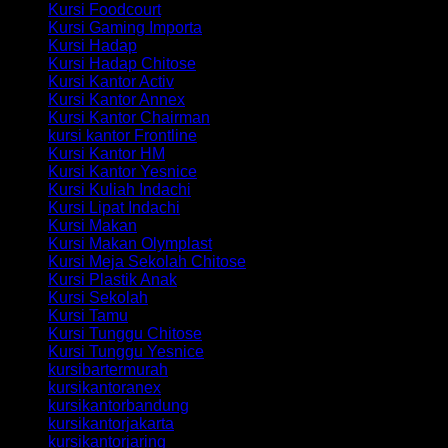
Kursi Foodcourt
Kursi Gaming Importa
Kursi Hadap
Kursi Hadap Chitose
Kursi Kantor Activ
Kursi Kantor Annex
Kursi Kantor Chairman
kursi kantor Frontline
Kursi Kantor HM
Kursi Kantor Yesnice
Kursi Kuliah Indachi
Kursi Lipat Indachi
Kursi Makan
Kursi Makan Olymplast
Kursi Meja Sekolah Chitose
Kursi Plastik Anak
Kursi Sekolah
Kursi Tamu
Kursi Tunggu Chitose
Kursi Tunggu Yesnice
kursibartermurah
kursikantoranex
kursikantorbandung
kursikantorjakarta
kursikantorjaring