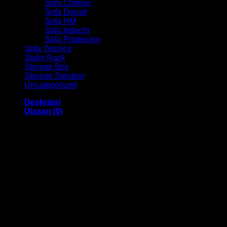
Sofa Chitose
Sofa Donati
Sofa HM
Sofa Indachi
Sofa Prodesign
Sofa Yesnice
Staky Rack
Storage Box
Storage Solution
Uncategorized
Deskripsi
Ulasan (0)
Kursi Kantor Hadap Chair HM EC 3050A Bandung
Dengan menggunakan bahan yang berkualitas sehingga
membuat Kursi Kantor ini tampak kokoh dan kuat. Dengan
memiliki ukuran 55 x 50 x 100 cm Dan menggunakan bahan
yang berkualitas dan memiliki desain yang elegan sehingga
kursi ini sangat cocok anda gunakan di dalam ruangan
kantor anda.
Kami menjual berbagai macam merk dan tipe Kursi Kantor,
Kursi Bar, Kursi Direktur, Kursi Kuliah, Kursi Lipat, Kursi
Manager, Kursi Staff, Kursi Susun, Kursi Tunggu, Meja