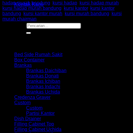
hadap murah bandung
,
kursi hadap
,
kursi hadap murah
,
Kontak Kami
kursi hadap murah bandung
,
kursi kantor
,
kursi kantor
bandung
,
kursi kantor murah
,
kursi murah bandung
,
kursi
murah chairman
Pencarian
untuk:
Browse
Bed Side Rumah Sakit
Box Container
Brankas
Brankas Daichiban
Brankas Donati
Brankas Ichiban
Brankas Indachi
Brankas Uchida
Credenza Graver
Custom
Custom
Partisi Kantor
Dish Drainer
Filling Cabinet Top
Filling Cabinet Uchida