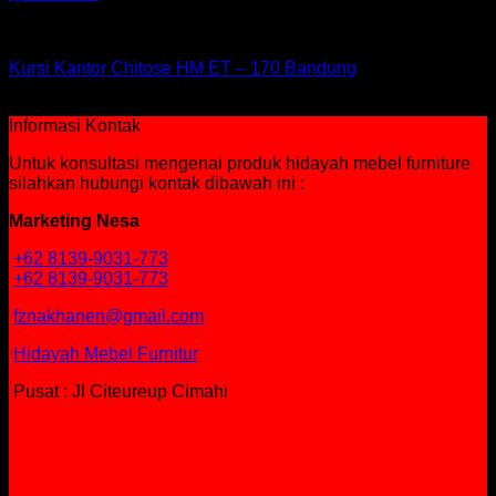
Kursi Chitose
Kursi Kantor Chitose HM ET – 170 Bandung
Rp
2,509,500
Informasi Kontak
Untuk konsultasi mengenai produk hidayah mebel furniture
silahkan hubungi kontak dibawah ini :
Marketing Nesa
+62 8139-9031-773
+62 8139-9031-773
fznakhanen@gmail.com
Hidayah Mebel Furnitur
Pusat : Jl Citeureup Cimahi