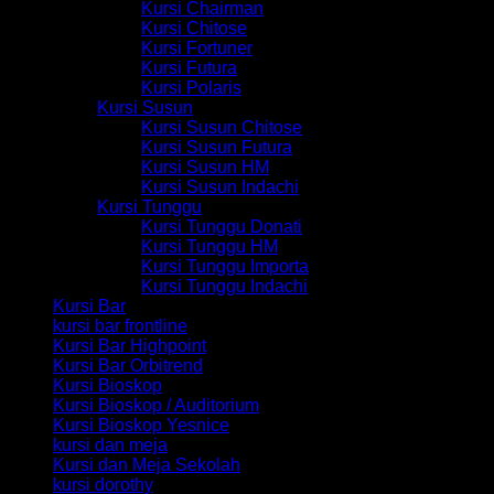
Kursi Chairman
Kursi Chitose
Kursi Fortuner
Kursi Futura
Kursi Polaris
Kursi Susun
Kursi Susun Chitose
Kursi Susun Futura
Kursi Susun HM
Kursi Susun Indachi
Kursi Tunggu
Kursi Tunggu Donati
Kursi Tunggu HM
Kursi Tunggu Importa
Kursi Tunggu Indachi
Kursi Bar
kursi bar frontline
Kursi Bar Highpoint
Kursi Bar Orbitrend
Kursi Bioskop
Kursi Bioskop / Auditorium
Kursi Bioskop Yesnice
kursi dan meja
Kursi dan Meja Sekolah
kursi dorothy