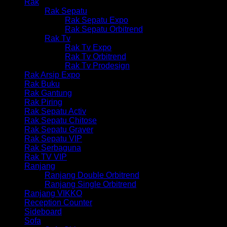
Rak
Rak Sepatu
Rak Sepatu Expo
Rak Sepatu Orbitrend
Rak Tv
Rak Tv Expo
Rak Tv Orbitrend
Rak Tv Prodesign
Rak Arsip Expo
Rak Buku
Rak Gantung
Rak Piring
Rak Sepatu Activ
Rak Sepatu Chitose
Rak Sepatu Graver
Rak Sepatu VIP
Rak Serbaguna
Rak TV VIP
Ranjang
Ranjang Double Orbitrend
Ranjang Single Orbitrend
Ranjang VIKKO
Reception Counter
Sideboard
Sofa