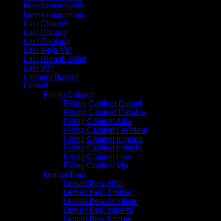
kursikantormurah
kursikantorterlaris
Laci Chitose
Laci Dorong
Laci Gantung
Laci Meja VIP
Laci Rumah Sakit
Laci VIP
Laundry Basket
Lemari
Filling Cabinet
Filking Cabinet Donati
Fillimg Cabinet Datafile
Filling Cabinet Alba
Filling Cabinet Frontline
Filling Cabinet Importa
Filling Cabinet Indachi
Filling Cabinet Lion
Filling Cabinet Vip
Lemari Besi
Lemari Besi Alba
Lemari Besi Brother
Lemari Besi Frontline
Lemari Besi Importa
Lemari Besi Kozure