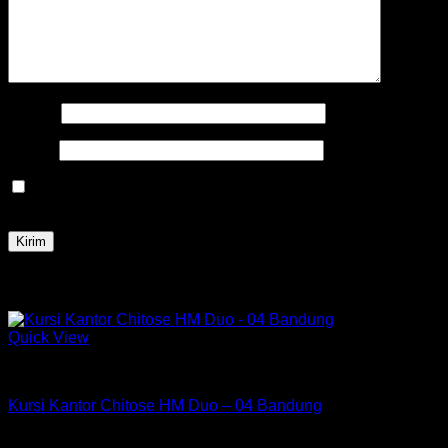
Nama
*
Email
*
Simpan nama, email, dan situs web saya pada peramban
ini untuk komentar saya berikutnya.
Produk Terkait
Quick View
Kursi Chitose
Kursi Kantor Chitose HM Duo – 04 Bandung
Rp
486,000