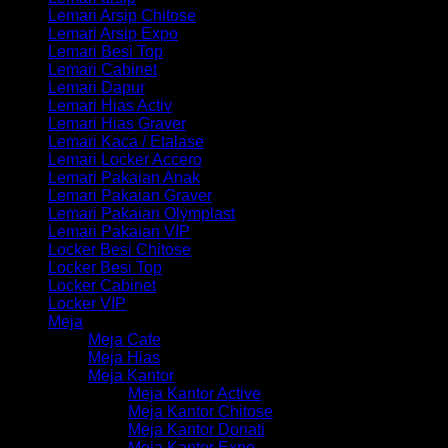
Lemari Arsip Chitose
Lemari Arsip Expo
Lemari Besi Top
Lemari Cabinet
Lemari Dapur
Lemari Hias Activ
Lemari Hias Graver
Lemari Kaca / Etalase
Lemari Locker Accero
Lemari Pakaian Anak
Lemari Pakaian Graver
Lemari Pakaian Olymplast
Lemari Pakaian VIP
Locker Besi Chitose
Locker Besi Top
Locker Cabinet
Locker VIP
Meja
Meja Cafe
Meja Hias
Meja Kantor
Meja Kantor Active
Meja Kantor Chitose
Meja Kantor Donati
Meja Kantor Expo