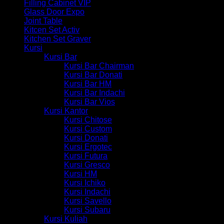
Filling Cabinet VIP
Glass Door Expo
Joint Table
Kitcen Set Activ
Kitchen Set Graver
Kursi
Kursi Bar
Kursi Bar Chairman
Kursi Bar Donati
Kursi Bar HM
Kursi Bar Indachi
Kursi Bar Vios
Kursi Kantor
Kursi Chitose
Kursi Custom
Kursi Donati
Kursi Ergotec
Kursi Futura
Kursi Gresco
Kursi HM
Kursi Ichiko
Kursi Indachi
Kursi Savello
Kursi Subaru
Kursi Kuliah