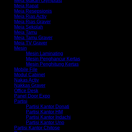
Meja Makan Olymplast
Meja Rapat
Meja Resepsionis
Meja Rias Activ
Meja Rias Graver
Meja Sekolah
Meja Tamu
Meja Tamu Graver
Meja TV Graver
Mesin
Mesin Laminating
Mesin Penghancur Kertas
Mesin Penghitung Kertas
Mobile File
Modul Cabinet
Nakas Activ
Nakkas Graver
Office Desk
Panel Door Expo
Partisi
Partisi Kantor Donati
Partisi Kantor HM
Partisi Kantor Indachi
Partisi Kantor Uno
Partisi Kantor Chitose