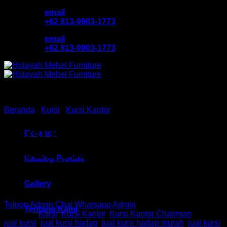
Skip
email
to
+62 813-9903-1773
content
email
+62 813-9903-1773
Beranda
/
Kursi
/
Kursi Kantor
Kursi Kantor Hadap Chair
Beranda
HM EC 3050A Bandung
Katalog Produk
Gallery
Telpon Admin
Chat Whatsapp Admin
Tentang Kami
Kategori:
Kursi
,
Kursi Kantor
,
Kursi Kantor Chairman
Tag:
jual kursi
,
jual kursi hadap
,
jual kursi hadap murah
,
jual kursi