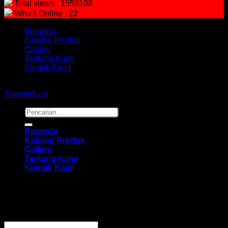
Total views : 1559108
Who's Online : 22
Beranda
Katalog Produk
Gallery
Tentang Kami
Kontak Kami
Copyright 2026 ©
hidayahmebelfurniture.net
Designed By
Tokoweb.co
Pencarian
untuk:
Beranda
Katalog Produk
Gallery
Tentang Kami
Kontak Kami
Masuk
Wajib
Nama pengguna atau alamat email
*