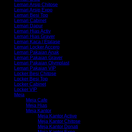
Lemari Arsip Chitose
Lemari Arsip Expo
Lemari Besi Top
Lemari Cabinet
Lemari Dapur
Lemari Hias Activ
Lemari Hias Graver
Lemari Kaca / Etalase
Lemari Locker Accero
Lemari Pakaian Anak
Lemari Pakaian Graver
Lemari Pakaian Olymplast
Lemari Pakaian VIP
Locker Besi Chitose
Locker Besi Top
Locker Cabinet
Locker VIP
Meja
Meja Cafe
Meja Hias
Meja Kantor
Meja Kantor Active
Meja Kantor Chitose
Meja Kantor Donati
Meja Kantor Expo