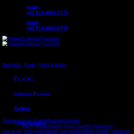
Skip
email
to
+62 813-9903-1773
content
email
+62 813-9903-1773
Beranda
/
Kursi
/
Kursi Kantor
Kursi Kantor Hadap Chair
Beranda
HM EC 850 Bandung
Katalog Produk
Gallery
Telpon Admin
Chat Whatsapp Admin
Tentang Kami
Kategori:
Kursi
,
Kursi Kantor
,
Kursi Kantor Chairman
Tag:
jual kursi
,
jual kursi hadap
,
jual kursi hadap murah
,
jual kursi