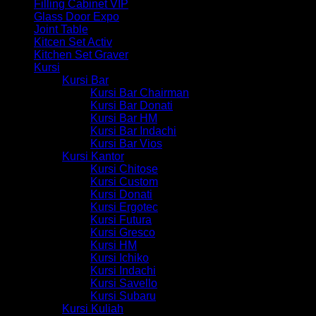
Filling Cabinet VIP
Glass Door Expo
Joint Table
Kitcen Set Activ
Kitchen Set Graver
Kursi
Kursi Bar
Kursi Bar Chairman
Kursi Bar Donati
Kursi Bar HM
Kursi Bar Indachi
Kursi Bar Vios
Kursi Kantor
Kursi Chitose
Kursi Custom
Kursi Donati
Kursi Ergotec
Kursi Futura
Kursi Gresco
Kursi HM
Kursi Ichiko
Kursi Indachi
Kursi Savello
Kursi Subaru
Kursi Kuliah