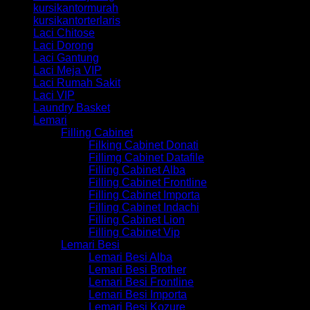
kursikantormurah
kursikantorterlaris
Laci Chitose
Laci Dorong
Laci Gantung
Laci Meja VIP
Laci Rumah Sakit
Laci VIP
Laundry Basket
Lemari
Filling Cabinet
Filking Cabinet Donati
Fillimg Cabinet Datafile
Filling Cabinet Alba
Filling Cabinet Frontline
Filling Cabinet Importa
Filling Cabinet Indachi
Filling Cabinet Lion
Filling Cabinet Vip
Lemari Besi
Lemari Besi Alba
Lemari Besi Brother
Lemari Besi Frontline
Lemari Besi Importa
Lemari Besi Kozure