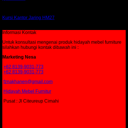
Kursi HM
Kursi Kantor Jaring HM27
Rp
465,000
Informasi Kontak
Untuk konsultasi mengenai produk hidayah mebel furniture
silahkan hubungi kontak dibawah ini :
Marketing Nesa
+62 8139-9031-773
+62 8139-9031-773
fznakhanen@gmail.com
Hidayah Mebel Furnitur
Pusat : Jl Citeureup Cimahi