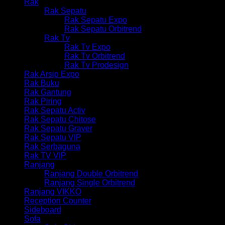
Rak
Rak Sepatu
Rak Sepatu Expo
Rak Sepatu Orbitrend
Rak Tv
Rak Tv Expo
Rak Tv Orbitrend
Rak Tv Prodesign
Rak Arsip Expo
Rak Buku
Rak Gantung
Rak Piring
Rak Sepatu Activ
Rak Sepatu Chitose
Rak Sepatu Graver
Rak Sepatu VIP
Rak Serbaguna
Rak TV VIP
Ranjang
Ranjang Double Orbitrend
Ranjang Single Orbitrend
Ranjang VIKKO
Reception Counter
Sideboard
Sofa