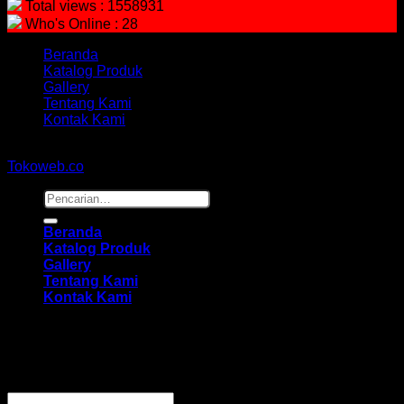
Total views : 1558931
Who's Online : 28
Beranda
Katalog Produk
Gallery
Tentang Kami
Kontak Kami
Copyright 2026 ©
hidayahmebelfurniture.net
Designed By
Tokoweb.co
Pencarian
untuk:
Beranda
Katalog Produk
Gallery
Tentang Kami
Kontak Kami
Masuk
Wajib
Nama pengguna atau alamat email
*