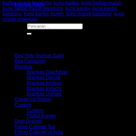
hadap murah bandung
,
kursi hadap
,
kursi hadap murah
,
Kontak Kami
kursi hadap murah bandung
,
kursi kantor
,
kursi kantor
bandung
,
kursi kantor murah
,
kursi murah bandung
,
kursi
murah chairman
Pencarian
untuk:
Browse
Bed Side Rumah Sakit
Box Container
Brankas
Brankas Daichiban
Brankas Donati
Brankas Ichiban
Brankas Indachi
Brankas Uchida
Credenza Graver
Custom
Custom
Partisi Kantor
Dish Drainer
Filling Cabinet Top
Filling Cabinet Uchida