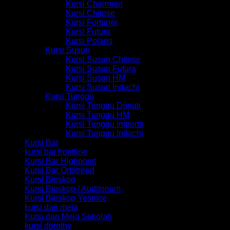
Kursi Chairman
Kursi Chitose
Kursi Fortuner
Kursi Futura
Kursi Polaris
Kursi Susun
Kursi Susun Chitose
Kursi Susun Futura
Kursi Susun HM
Kursi Susun Indachi
Kursi Tunggu
Kursi Tunggu Donati
Kursi Tunggu HM
Kursi Tunggu Importa
Kursi Tunggu Indachi
Kursi Bar
kursi bar frontline
Kursi Bar Highpoint
Kursi Bar Orbitrend
Kursi Bioskop
Kursi Bioskop / Auditorium
Kursi Bioskop Yesnice
kursi dan meja
Kursi dan Meja Sekolah
kursi dorothy