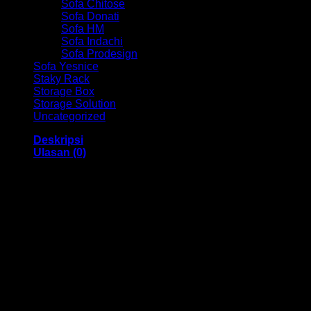
Sofa Chitose
Sofa Donati
Sofa HM
Sofa Indachi
Sofa Prodesign
Sofa Yesnice
Staky Rack
Storage Box
Storage Solution
Uncategorized
Deskripsi
Ulasan (0)
Kursi Kantor Hadap Chair HM EC 850 Bandung
Dengan menggunakan bahan yang berkualitas sehingga
membuat Kursi Kantor ini tampak kokoh dan kuat. Dengan
memiliki ukuran 55 x 50 x 102 cm Dan menggunakan bahan
yang berkualitas dan memiliki desain yang elegan sehingga
kursi ini sangat cocok anda gunakan di dalam ruangan
kantor anda.
Kami menjual berbagai macam merk dan tipe Kursi Kantor,
Kursi Bar, Kursi Direktur, Kursi Kuliah, Kursi Lipat, Kursi
Manager, Kursi Staff, Kursi Susun, Kursi Tunggu, Meja