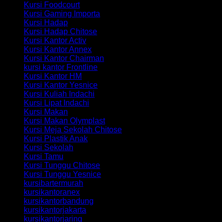
Kursi Foodcourt
Kursi Gaming Importa
Kursi Hadap
Kursi Hadap Chitose
Kursi Kantor Activ
Kursi Kantor Annex
Kursi Kantor Chairman
kursi kantor Frontline
Kursi Kantor HM
Kursi Kantor Yesnice
Kursi Kuliah Indachi
Kursi Lipat Indachi
Kursi Makan
Kursi Makan Olymplast
Kursi Meja Sekolah Chitose
Kursi Plastik Anak
Kursi Sekolah
Kursi Tamu
Kursi Tunggu Chitose
Kursi Tunggu Yesnice
kursibartermurah
kursikantoranex
kursikantorbandung
kursikantorjakarta
kursikantorjaring