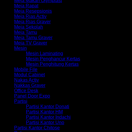
Meja Makan Olymplast
Meja Rapat
Meja Resepsionis
Meja Rias Activ
Meja Rias Graver
Meja Sekolah
Meja Tamu
Meja Tamu Graver
Meja TV Graver
Mesin
Mesin Laminating
Mesin Penghancur Kertas
Mesin Penghitung Kertas
Mobile File
Modul Cabinet
Nakas Activ
Nakkas Graver
Office Desk
Panel Door Expo
Partisi
Partisi Kantor Donati
Partisi Kantor HM
Partisi Kantor Indachi
Partisi Kantor Uno
Partisi Kantor Chitose