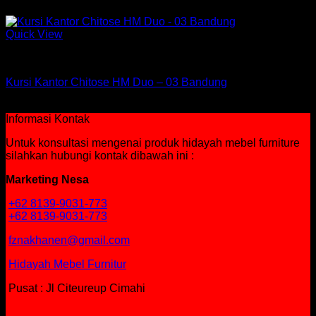
Rp
2,235,000
Quick View
Kursi Chitose
Kursi Kantor Chitose HM Duo – 03 Bandung
Rp
579,750
Informasi Kontak
Untuk konsultasi mengenai produk hidayah mebel furniture
silahkan hubungi kontak dibawah ini :
Marketing Nesa
+62 8139-9031-773
+62 8139-9031-773
fznakhanen@gmail.com
Hidayah Mebel Furnitur
Pusat : Jl Citeureup Cimahi