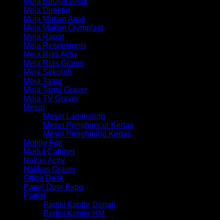
Meja Belajar Anak
Meja Direktur
Meja Makan Anak
Meja Makan Olymplast
Meja Rapat
Meja Resepsionis
Meja Rias Activ
Meja Rias Graver
Meja Sekolah
Meja Tamu
Meja Tamu Graver
Meja TV Graver
Mesin
Mesin Laminating
Mesin Penghancur Kertas
Mesin Penghitung Kertas
Mobile File
Modul Cabinet
Nakas Activ
Nakkas Graver
Office Desk
Panel Door Expo
Partisi
Partisi Kantor Donati
Partisi Kantor HM