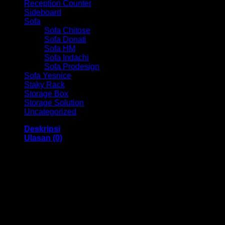
Reception Counter
Sideboard
Sofa
Sofa Chitose
Sofa Donati
Sofa HM
Sofa Indachi
Sofa Prodesign
Sofa Yesnice
Staky Rack
Storage Box
Storage Solution
Uncategorized
Deskripsi
Ulasan (0)
Kursi Kantor Hadap Chair HM Santori MC 2455A
Bandung
Dengan menggunakan bahan yang berkualitas sehingga
membuat Kursi ini tampak kokoh dan kuat. Dengan memiliki
ukuran 48 x 48 x 100 cm Dan menggunakan bahan yang
berkualitas dan memiliki desain yang elegan sehingga Kursi
ini sangat cocok anda gunakan di dalam ruangan kantor