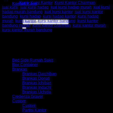
Kategori:
Kursi
,
Kursi Kantor
,
Kursi Kantor Chairman
Tag:
Kontak Kami
jual kursi
,
jual kursi hadap
,
jual kursi hadap murah
,
jual kursi
hadap murah bandung
,
jual kursi kantor
,
jual kursi kantor
bandung
,
kursi hadap
,
kursi hadap kantor
,
kursi hadap
murah
,
kursi kantor
,
kursi kantor bandung
,
kursi kantor
Pencarian
bandung murah
,
kursi kantor chairman
,
kursi kantor murah
,
untuk:
kursi kantor murah bandung
Browse
Bed Side Rumah Sakit
Box Container
Brankas
Brankas Daichiban
Brankas Donati
Brankas Ichiban
Brankas Indachi
Brankas Uchida
Credenza Graver
Custom
Custom
Partisi Kantor