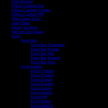
Dish Drainer
Filling Cabinet Top
Filling Cabinet Uchida
Filling Cabinet VIP
Glass Door Expo
Joint Table
Kitcen Set Activ
Kitchen Set Graver
Kursi
Kursi Bar
Kursi Bar Chairman
Kursi Bar Donati
Kursi Bar HM
Kursi Bar Indachi
Kursi Bar Vios
Kursi Kantor
Kursi Chitose
Kursi Custom
Kursi Donati
Kursi Ergotec
Kursi Futura
Kursi Gresco
Kursi HM
Kursi Ichiko
Kursi Indachi