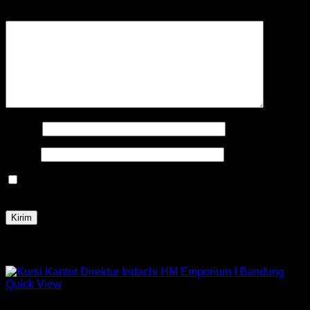
Ulasan Anda
*
Nama
*
Email
*
Simpan nama, email, dan situs web saya pada peramban
ini untuk komentar saya berikutnya.
Produk Terkait
Quick View
Kursi Indachi