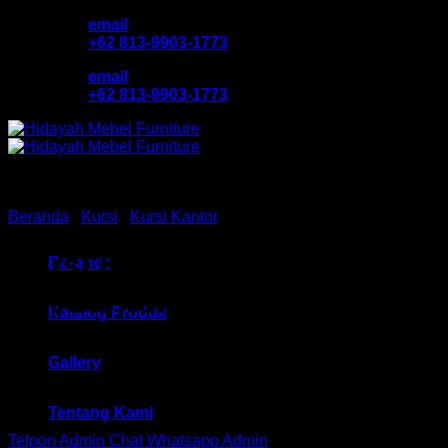
Skip
email
to
+62 813-9903-1773
content
email
+62 813-9903-1773
Beranda
/
Kursi
/
Kursi Kantor
Kursi Kantor Hadap Chair
Beranda
HM Santori MC 2455A
Katalog Produk
Bandung
Gallery
Tentang Kami
Telpon Admin
Chat Whatsapp Admin