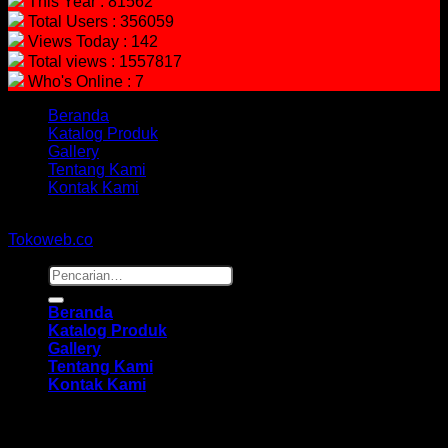
This Year : 81562
Total Users : 356059
Views Today : 142
Total views : 1557817
Who's Online : 7
Beranda
Katalog Produk
Gallery
Tentang Kami
Kontak Kami
Copyright 2026 ©
hidayahmebelfurniture.net
Designed By
Tokoweb.co
Pencarian
untuk:
Beranda
Katalog Produk
Gallery
Tentang Kami
Kontak Kami
Masuk