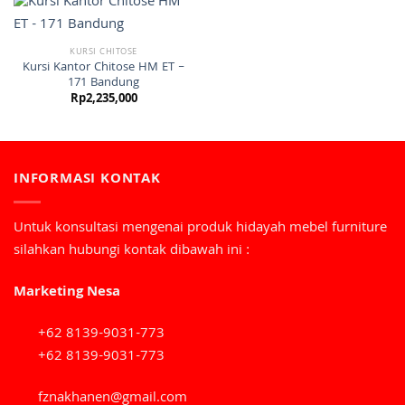
KURSI CHITOSE
Kursi Kantor Chitose HM ET –
171 Bandung
Rp
2,235,000
INFORMASI KONTAK
Untuk konsultasi mengenai produk hidayah mebel furniture
silahkan hubungi kontak dibawah ini :
Marketing Nesa
+62 8139-9031-773
+62 8139-9031-773
fznakhanen@gmail.com