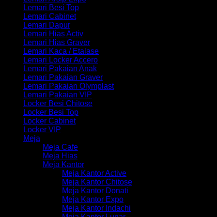
Lemari Besi Top
Lemari Cabinet
Lemari Dapur
Lemari Hias Activ
Lemari Hias Graver
Lemari Kaca / Etalase
Lemari Locker Accero
Lemari Pakaian Anak
Lemari Pakaian Graver
Lemari Pakaian Olymplast
Lemari Pakaian VIP
Locker Besi Chitose
Locker Besi Top
Locker Cabinet
Locker VIP
Meja
Meja Cafe
Meja Hias
Meja Kantor
Meja Kantor Active
Meja Kantor Chitose
Meja Kantor Donati
Meja Kantor Expo
Meja Kantor Indachi
Meja Kantor Lunar