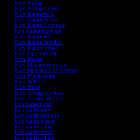
Kursi Hadap
Kursi Hadap Chitose
Kursi Kantor Activ
Kursi Kantor Annex
Kursi Kantor Chairman
kursi kantor Frontline
Kursi Kantor HM
Kursi Kantor Yesnice
Kursi Kuliah Indachi
Kursi Lipat Indachi
Kursi Makan
Kursi Makan Olymplast
Kursi Meja Sekolah Chitose
Kursi Plastik Anak
Kursi Sekolah
Kursi Tamu
Kursi Tunggu Chitose
Kursi Tunggu Yesnice
kursibartermurah
kursikantoranex
kursikantorbandung
kursikantorjakarta
kursikantorjaring
kursikantormurah
kursikantorterlaris