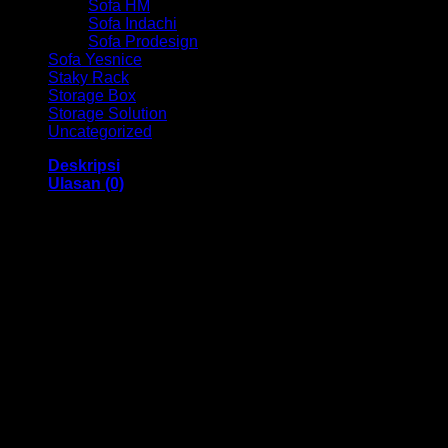
Sofa HM
Sofa Indachi
Sofa Prodesign
Sofa Yesnice
Staky Rack
Storage Box
Storage Solution
Uncategorized
Deskripsi
Ulasan (0)
Kursi Kantor Hadap Indachi HM Lexton III VCR Bandung
Dengan menggunakan bahan yang berkualitas sehingga
membuat Kursi Kantor ini tampak kokoh dan kuat. Dengan
memiliki ukuran 56 x 51 x 95 cm Dan menggunakan bahan
yang berkualitas dan memiliki desain yang elegan sehingga
kursi ini sangat cocok anda gunakan di dalam ruangan
kantor anda.
Kami menjual berbagai macam merk dan tipe Kursi Kantor,
Kursi Bar, Kursi Direktur, Kursi Kuliah, Kursi Lipat, Kursi
Manager, Kursi Staff, Kursi Susun, Kursi Tunggu, Meja
Kantor, Meja Direktur, Meja Komputer, Meja Meeting, Meja
Resepsionis, Meja Staff, Laci Meja, Meja Sofa, Meja Cafe,