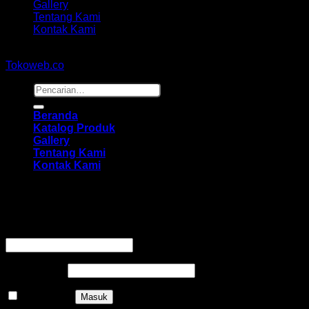
Gallery
Tentang Kami
Kontak Kami
Copyright 2026 ©
hidayahmebelfurniture.net
Designed By
Tokoweb.co
Pencarian
untuk:
Beranda
Katalog Produk
Gallery
Tentang Kami
Kontak Kami
Masuk
Wajib
Nama pengguna atau alamat email
*
Wajib
Kata sandi
*
Ingat saya
Masuk