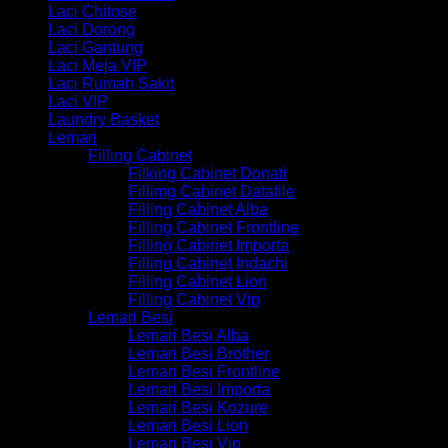
Laci Chitose
Laci Dorong
Laci Gantung
Laci Meja VIP
Laci Rumah Sakit
Laci VIP
Laundry Basket
Lemari
Filling Cabinet
Filking Cabinet Donati
Fillimg Cabinet Datafile
Filling Cabinet Alba
Filling Cabinet Frontline
Filling Cabinet Importa
Filling Cabinet Indachi
Filling Cabinet Lion
Filling Cabinet Vip
Lemari Besi
Lemari Besi Alba
Lemari Besi Brother
Lemari Besi Frontline
Lemari Besi Importa
Lemari Besi Kozure
Lemari Besi Lion
Lemari Besi Vip