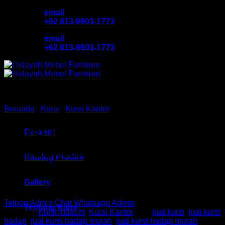
Skip
email
to
+62 813-9903-1773
content
email
+62 813-9903-1773
Beranda
/
Kursi
/
Kursi Kantor
Kursi Kantor Hadap Indachi
Beranda
HM Lexton III VCR Bandung
Katalog Produk
Gallery
Telpon Admin
Chat Whatsapp Admin
Tentang Kami
Kategori:
Kursi Indachi
,
Kursi Kantor
Tag:
jual kursi
,
jual kursi
hadap
,
jual kursi hadap murah
,
jual kursi hadap murah