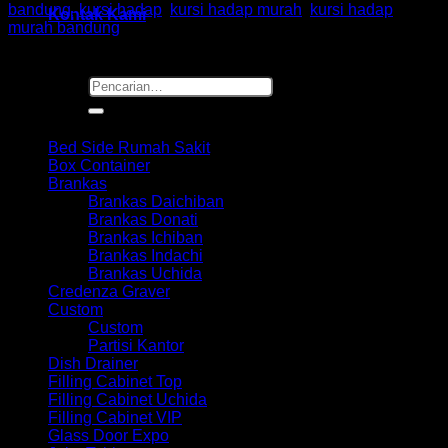
bandung
,
kursi hadap
,
kursi hadap murah
,
kursi hadap
Kontak Kami
murah bandung
Pencarian
untuk:
Browse
Bed Side Rumah Sakit
Box Container
Brankas
Brankas Daichiban
Brankas Donati
Brankas Ichiban
Brankas Indachi
Brankas Uchida
Credenza Graver
Custom
Custom
Partisi Kantor
Dish Drainer
Filling Cabinet Top
Filling Cabinet Uchida
Filling Cabinet VIP
Glass Door Expo