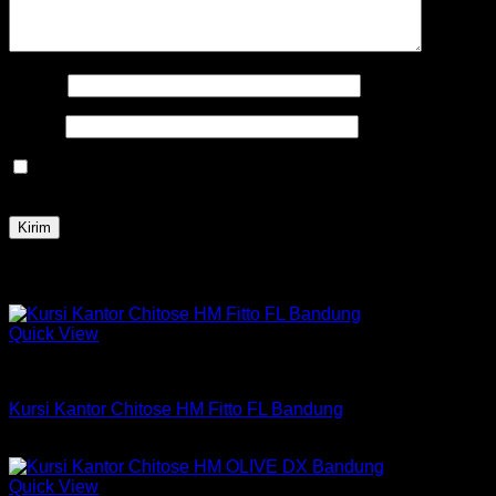
Nama
*
Email
*
Simpan nama, email, dan situs web saya pada peramban
ini untuk komentar saya berikutnya.
Produk Terkait
Quick View
Kursi Chitose
Kursi Kantor Chitose HM Fitto FL Bandung
Rp
654,750
Quick View