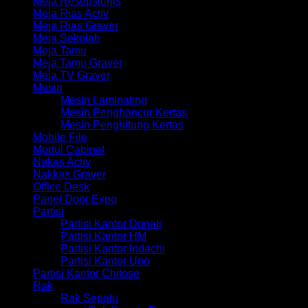
Meja Resepsionis
Meja Rias Activ
Meja Rias Graver
Meja Sekolah
Meja Tamu
Meja Tamu Graver
Meja TV Graver
Mesin
Mesin Laminating
Mesin Penghancur Kertas
Mesin Penghitung Kertas
Mobile File
Modul Cabinet
Nakas Activ
Nakkas Graver
Office Desk
Panel Door Expo
Partisi
Partisi Kantor Donati
Partisi Kantor HM
Partisi Kantor Indachi
Partisi Kantor Uno
Partisi Kantor Chitose
Rak
Rak Sepatu