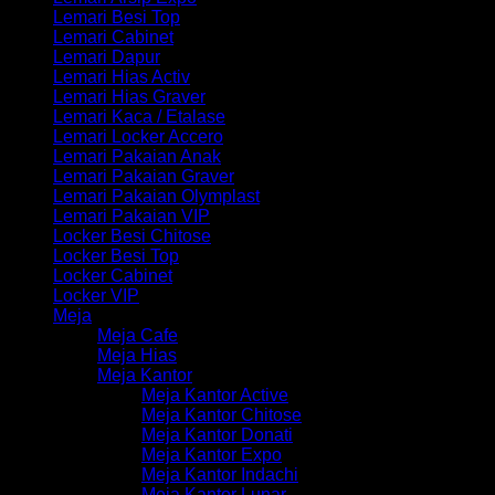
Lemari Besi Top
Lemari Cabinet
Lemari Dapur
Lemari Hias Activ
Lemari Hias Graver
Lemari Kaca / Etalase
Lemari Locker Accero
Lemari Pakaian Anak
Lemari Pakaian Graver
Lemari Pakaian Olymplast
Lemari Pakaian VIP
Locker Besi Chitose
Locker Besi Top
Locker Cabinet
Locker VIP
Meja
Meja Cafe
Meja Hias
Meja Kantor
Meja Kantor Active
Meja Kantor Chitose
Meja Kantor Donati
Meja Kantor Expo
Meja Kantor Indachi
Meja Kantor Lunar