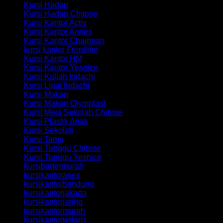
Kursi Hadap
Kursi Hadap Chitose
Kursi Kantor Activ
Kursi Kantor Annex
Kursi Kantor Chairman
kursi kantor Frontline
Kursi Kantor HM
Kursi Kantor Yesnice
Kursi Kuliah Indachi
Kursi Lipat Indachi
Kursi Makan
Kursi Makan Olymplast
Kursi Meja Sekolah Chitose
Kursi Plastik Anak
Kursi Sekolah
Kursi Tamu
Kursi Tunggu Chitose
Kursi Tunggu Yesnice
kursibartermurah
kursikantoranex
kursikantorbandung
kursikantorjakarta
kursikantorjaring
kursikantormurah
kursikantorterlaris