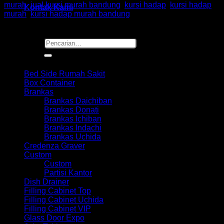
murah
,
jual kursi murah bandung
,
kursi hadap
,
kursi hadap
Kontak Kami
murah
,
kursi hadap murah bandung
Pencarian
untuk:
Browse
Bed Side Rumah Sakit
Box Container
Brankas
Brankas Daichiban
Brankas Donati
Brankas Ichiban
Brankas Indachi
Brankas Uchida
Credenza Graver
Custom
Custom
Partisi Kantor
Dish Drainer
Filling Cabinet Top
Filling Cabinet Uchida
Filling Cabinet VIP
Glass Door Expo