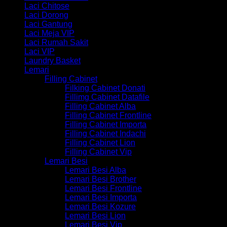
Laci Chitose
Laci Dorong
Laci Gantung
Laci Meja VIP
Laci Rumah Sakit
Laci VIP
Laundry Basket
Lemari
Filling Cabinet
Filking Cabinet Donati
Fillimg Cabinet Datafile
Filling Cabinet Alba
Filling Cabinet Frontline
Filling Cabinet Importa
Filling Cabinet Indachi
Filling Cabinet Lion
Filling Cabinet Vip
Lemari Besi
Lemari Besi Alba
Lemari Besi Brother
Lemari Besi Frontline
Lemari Besi Importa
Lemari Besi Kozure
Lemari Besi Lion
Lemari Besi Vip