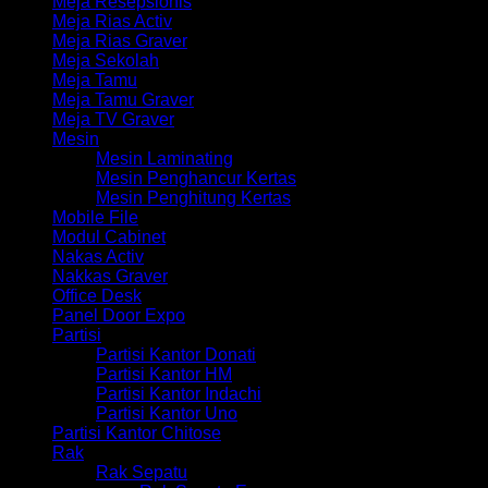
Meja Resepsionis
Meja Rias Activ
Meja Rias Graver
Meja Sekolah
Meja Tamu
Meja Tamu Graver
Meja TV Graver
Mesin
Mesin Laminating
Mesin Penghancur Kertas
Mesin Penghitung Kertas
Mobile File
Modul Cabinet
Nakas Activ
Nakkas Graver
Office Desk
Panel Door Expo
Partisi
Partisi Kantor Donati
Partisi Kantor HM
Partisi Kantor Indachi
Partisi Kantor Uno
Partisi Kantor Chitose
Rak
Rak Sepatu