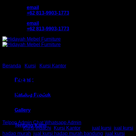
Skip
email
to
+62 813-9903-1773
content
email
+62 813-9903-1773
Beranda
/
Kursi
/
Kursi Kantor
Kursi Kantor Hadap Indachi
Beranda
HM Verso III VCR Bandung
Katalog Produk
Gallery
Telpon Admin
Chat Whatsapp Admin
Tentang Kami
Kategori:
Kursi Indachi
,
Kursi Kantor
Tag:
jual kursi
,
jual kursi
hadap murah
,
jual kursi hadap murah bandung
,
jual kursi