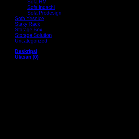
Sofa HM
Sofa Indachi
Sofa Prodesign
Sofa Yesnice
Staky Rack
Storage Box
Storage Solution
Uncategorized
Deskripsi
Ulasan (0)
Kursi Kantor Hadap Indachi HM Verso III VCR Bandung
Dengan menggunakan bahan yang berkualitas sehingga
membuat Kursi Kantor ini tampak kokoh dan kuat. Dengan
memiliki ukuran 50 x 51 x 95 cm Dan menggunakan bahan
yang berkualitas dan memiliki desain yang elegan sehingga
kursi ini sangat cocok anda gunakan di dalam ruangan
kantor anda.
Kami menjual berbagai macam merk dan tipe Kursi Kantor,
Kursi Bar, Kursi Direktur, Kursi Kuliah, Kursi Lipat, Kursi
Manager, Kursi Staff, Kursi Susun, Kursi Tunggu, Meja
Kantor, Meja Direktur, Meja Komputer, Meja Meeting, Meja
Resepsionis, Meja Staff, Laci Meja, Meja Sofa, Meja Cafe,