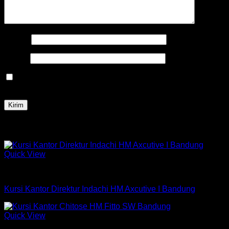
Nama
*
Email
*
Simpan nama, email, dan situs web saya pada peramban
ini untuk komentar saya berikutnya.
Produk Terkait
Quick View
Kursi Indachi
Kursi Kantor Direktur Indachi HM Axcutive I Bandung
Quick View