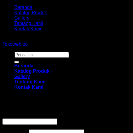
Beranda
Katalog Produk
Gallery
Tentang Kami
Kontak Kami
Copyright 2026 ©
hidayahmebelfurniture.net
Designed By
Tokoweb.co
Pencarian
untuk:
Beranda
Katalog Produk
Gallery
Tentang Kami
Kontak Kami
Masuk
Wajib
Nama pengguna atau alamat email
*
Wajib
Kata sandi
*