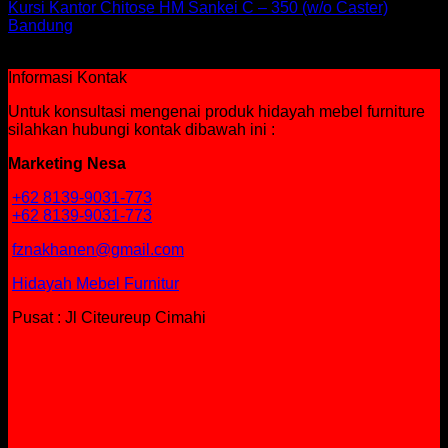
Kursi Kantor Chitose HM Sankei C – 350 (w/o Caster)
Bandung
Rp
737,250
Informasi Kontak
Untuk konsultasi mengenai produk hidayah mebel furniture
silahkan hubungi kontak dibawah ini :
Marketing Nesa
+62 8139-9031-773
+62 8139-9031-773
fznakhanen@gmail.com
Hidayah Mebel Furnitur
Pusat : Jl Citeureup Cimahi