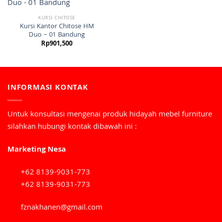
KURSI CHITOSE
Kursi Kantor Chitose HM
Duo – 01 Bandung
Rp
901,500
INFORMASI KONTAK
Untuk konsultasi mengenai produk hidayah mebel furniture
silahkan hubungi kontak dibawah ini :
Marketing Nesa
+62 8139-9031-773
+62 8139-9031-773
fznakhanen@gmail.com