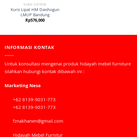
KURSI CHITOSE
Kursi Lipat HM Daishogun
LMUP Bandung
Rp
576,000
INFORMASI KONTAK
Untuk konsultasi mengenai produk hidayah mebel furniture
silahkan hubungi kontak dibawah ini :
Marketing Nesa
+62 8139-9031-773
+62 8139-9031-773
fznakhanen@gmail.com
Hidayah Mebel Furnitur