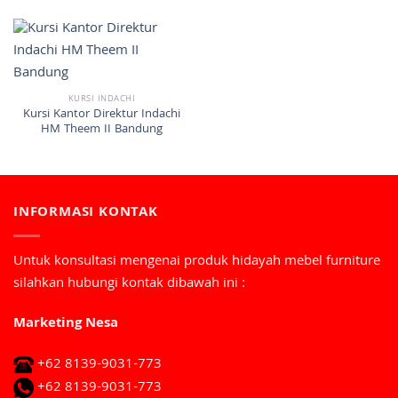
KURSI INDACHI
Kursi Kantor Direktur Indachi
HM Theem II Bandung
INFORMASI KONTAK
Untuk konsultasi mengenai produk hidayah mebel furniture
silahkan hubungi kontak dibawah ini :
Marketing Nesa
+62 8139-9031-773
+62 8139-9031-773