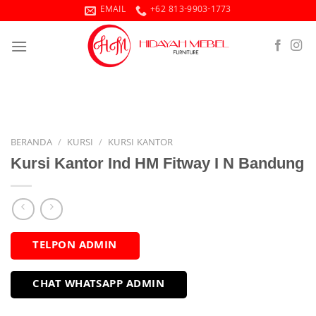
Skip
EMAIL
+62 813-9903-1773
to
content
BERANDA
/
KURSI
/
KURSI KANTOR
Kursi Kantor Ind HM Fitway I N Bandung
TELPON ADMIN
CHAT WHATSAPP ADMIN