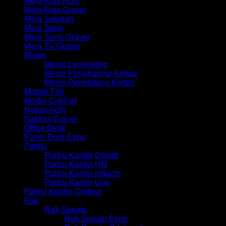
Meja Rias Activ
Meja Rias Graver
Meja Sekolah
Meja Tamu
Meja Tamu Graver
Meja TV Graver
Mesin
Mesin Laminating
Mesin Penghancur Kertas
Mesin Penghitung Kertas
Mobile File
Modul Cabinet
Nakas Activ
Nakkas Graver
Office Desk
Panel Door Expo
Partisi
Partisi Kantor Donati
Partisi Kantor HM
Partisi Kantor Indachi
Partisi Kantor Uno
Partisi Kantor Chitose
Rak
Rak Sepatu
Rak Sepatu Expo