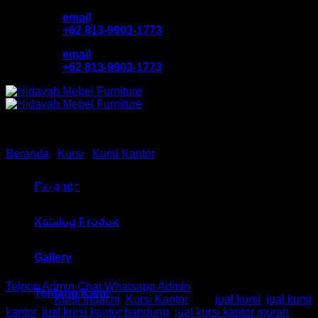
Skip
email
to
+62 813-9903-1773
content
email
+62 813-9903-1773
Beranda
/
Kursi
/
Kursi Kantor
Kursi Kantor Ind HM Hexa I
Beranda
CR Bandung
Katalog Produk
Gallery
Telpon Admin
Chat Whatsapp Admin
Tentang Kami
Kategori:
Kursi Indachi
,
Kursi Kantor
Tag:
jual kursi
,
jual kursi
kantor
,
jual kursi kantor bandung
,
jual kursi kantor murah
,