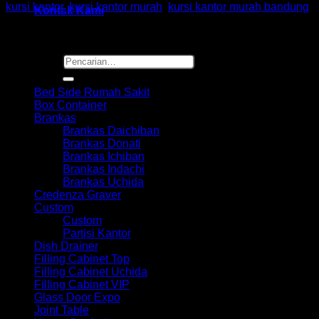
kursi kantor
,
kursi kantor murah
,
kursi kantor murah bandung
Kontak Kami
Pencarian
Browse
untuk:
Bed Side Rumah Sakit
Box Container
Brankas
Brankas Daichiban
Brankas Donati
Brankas Ichiban
Brankas Indachi
Brankas Uchida
Credenza Graver
Custom
Custom
Partisi Kantor
Dish Drainer
Filling Cabinet Top
Filling Cabinet Uchida
Filling Cabinet VIP
Glass Door Expo
Joint Table