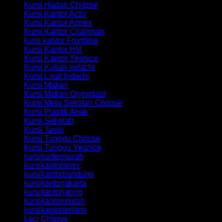
Kursi Hadap Chitose
Kursi Kantor Activ
Kursi Kantor Annex
Kursi Kantor Chairman
kursi kantor Frontline
Kursi Kantor HM
Kursi Kantor Yesnice
Kursi Kuliah Indachi
Kursi Lipat Indachi
Kursi Makan
Kursi Makan Olymplast
Kursi Meja Sekolah Chitose
Kursi Plastik Anak
Kursi Sekolah
Kursi Tamu
Kursi Tunggu Chitose
Kursi Tunggu Yesnice
kursibartermurah
kursikantoranex
kursikantorbandung
kursikantorjakarta
kursikantorjaring
kursikantormurah
kursikantorterlaris
Laci Chitose