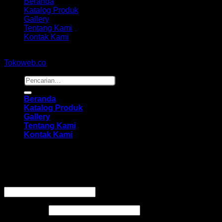
Beranda
Katalog Produk
Gallery
Tentang Kami
Kontak Kami
Copyright 2026 ©
hidayahmebelfurniture.net
Designed By
Tokoweb.co
Pencarian
untuk:
Beranda
Katalog Produk
Gallery
Tentang Kami
Kontak Kami
Masuk
Wajib
Nama pengguna atau alamat email
*
Wajib
Kata sandi
*