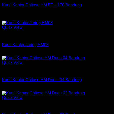
Kursi Kantor Chitose HM ET – 170 Bandung
Rp
2,509,500
Obral!
Quick View
Kursi HM
Kursi Kantor Jaring HM08
Harga
Harga
Rp
875,000
Rp
475,000
aslinya
saat
adalah:
ini
Quick View
Rp875,000.
adalah:
Kursi Chitose
Rp475,000.
Kursi Kantor Chitose HM Duo – 04 Bandung
Rp
486,000
Quick View
Kursi Chitose