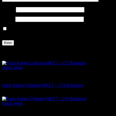
Nama
*
Email
*
Simpan nama, email, dan situs web saya pada peramban
ini untuk komentar saya berikutnya.
Produk Terkait
Quick View
Kursi Chitose
Kursi Kantor Chitose HM ET – 171 Bandung
Rp
2,235,000
Quick View
Kursi Chitose