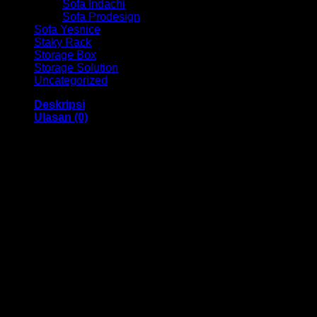
Sofa Indachi
Sofa Prodesign
Sofa Yesnice
Staky Rack
Storage Box
Storage Solution
Uncategorized
Deskripsi
Ulasan (0)
Kursi Kantor Ind HM Hexa I CR Bandung
Dengan menggunakan bahan yang berkualitas sehingga
membuat Kursi Kantor ini tampak kokoh dan kuat. Dengan
memiliki ukuran 56 x 47 x 88-98 cm Dan menggunakan
bahan yang berkualitas dan memiliki desain yang elegan
sehingga kursi ini sangat cocok anda gunakan di dalam
ruangan kantor anda.
Kami menjual berbagai macam merk dan tipe Kursi Kantor,
Kursi Bar, Kursi Direktur, Kursi Kuliah, Kursi Lipat, Kursi
Manager, Kursi Staff, Kursi Susun, Kursi Tunggu, Meja
Kantor, Meja Direktur, Meja Komputer, Meja Meeting, Meja
Resepsionis, Meja Staff, Laci Meja, Meja Sofa, Meja Cafe,
Lemari Besi, Lemari Kantor, Lemari Pakaian, Rak Arsip Besi,