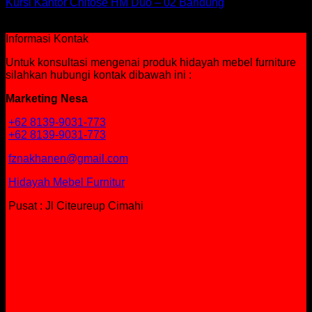
Kursi Kantor Chitose HM Duo – 02 Bandung
Rp
782,750
Informasi Kontak
Untuk konsultasi mengenai produk hidayah mebel furniture
silahkan hubungi kontak dibawah ini :
Marketing Nesa
+62 8139-9031-773
+62 8139-9031-773
fznakhanen@gmail.com
Hidayah Mebel Furnitur
Pusat : Jl Citeureup Cimahi