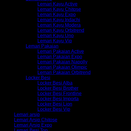
Lemari Kayu Active
Lemari Kayu Chitose
Lemari Kayu Expo
Lemari Kayu Indachi
Lemari Kayu Modera
Lemari Kayu Orbitrend
Lemari Kayu Uno
Lemari Kayu Vip
Lemari Pakaian
Lemari Pakaian Active
Lemari Pakaian Expo
Lemari Pakaian Napolly
Lemari Pakaian Olimpic
Lemari Pakaian Orbitrend
Locker Besi
Locker Besi Alba
Locker Besi Brother
Locker Besi Frontline
Locker Besi Importa
Locker Besi Lion
Locker Besi Vip
Lemari arsip
Lemari Arsip Chitose
Lemari Arsip Expo
Lemari Besi Top