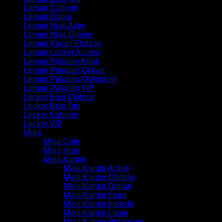
Lemari Cabinet
Lemari Dapur
Lemari Hias Activ
Lemari Hias Graver
Lemari Kaca / Etalase
Lemari Locker Accero
Lemari Pakaian Anak
Lemari Pakaian Graver
Lemari Pakaian Olymplast
Lemari Pakaian VIP
Locker Besi Chitose
Locker Besi Top
Locker Cabinet
Locker VIP
Meja
Meja Cafe
Meja Hias
Meja Kantor
Meja Kantor Active
Meja Kantor Chitose
Meja Kantor Donati
Meja Kantor Expo
Meja Kantor Indachi
Meja Kantor Lunar
Meja Kantor Prodesign