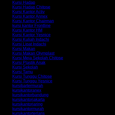
Kursi Hadap
Kursi Hadap Chitose
Kursi Kantor Activ
Kursi Kantor Annex
Kursi Kantor Chairman
kursi kantor Frontline
Kursi Kantor HM
Kursi Kantor Yesnice
Kursi Kuliah Indachi
Kursi Lipat Indachi
Kursi Makan
Kursi Makan Olymplast
Kursi Meja Sekolah Chitose
Kursi Plastik Anak
Kursi Sekolah
Kursi Tamu
Kursi Tunggu Chitose
Kursi Tunggu Yesnice
kursibartermurah
kursikantoranex
kursikantorbandung
kursikantorjakarta
kursikantorjaring
kursikantormurah
kursikantorterlaris