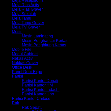
Meja Resepsionis
Meja Rias Activ
Meja Rias Graver
Meja Sekolah
Meja Tamu
Meja Tamu Graver
Meja TV Graver
Mesin
Mesin Laminating
Mesin Penghancur Kertas
Mesin Penghitung Kertas
Mobile File
Modul Cabinet
Nakas Activ
Nakkas Graver
Office Desk
Panel Door Expo
Partisi
Partisi Kantor Donati
Partisi Kantor HM
Partisi Kantor Indachi
Partisi Kantor Uno
Partisi Kantor Chitose
Rak
Rak Sepatu