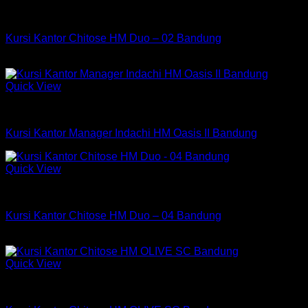
Rp875,000.
adalah:
Kursi Chitose
Rp475,000.
Kursi Kantor Chitose HM Duo – 02 Bandung
Rp
782,750
Quick View
Kursi Indachi
Kursi Kantor Manager Indachi HM Oasis II Bandung
Quick View
Kursi Chitose
Kursi Kantor Chitose HM Duo – 04 Bandung
Rp
486,000
Quick View
Kursi Chitose