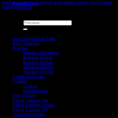
kursi manager
,
kursi kantor
,
kursi kantor murah
,
kursi kantor
Kontak Kami
murah bandung
Pencarian
untuk:
Browse
Bed Side Rumah Sakit
Box Container
Brankas
Brankas Daichiban
Brankas Donati
Brankas Ichiban
Brankas Indachi
Brankas Uchida
Credenza Graver
Custom
Custom
Partisi Kantor
Dish Drainer
Filling Cabinet Top
Filling Cabinet Uchida
Filling Cabinet VIP
Glass Door Expo