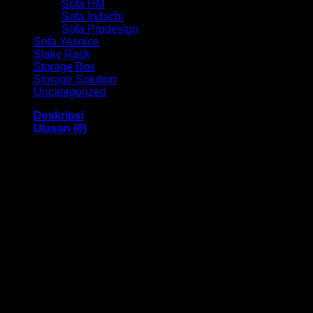
Sofa HM
Sofa Indachi
Sofa Prodesign
Sofa Yesnice
Staky Rack
Storage Box
Storage Solution
Uncategorized
Deskripsi
Ulasan (0)
Kursi Kantor Ind HM Senza I Bandung
Dengan menggunakan bahan yang berkualitas sehingga
membuat Kursi Kantor ini tampak kokoh dan kuat. Dengan
memiliki ukuran 45 x 48 x 96-106 cm Dan menggunakan
bahan yang berkualitas dan memiliki desain yang elegan
sehingga kursi ini sangat cocok anda gunakan di dalam
ruangan kantor anda.
Kami menjual berbagai macam merk dan tipe Kursi Kantor,
Kursi Bar, Kursi Direktur, Kursi Kuliah, Kursi Lipat, Kursi
Manager, Kursi Staff, Kursi Susun, Kursi Tunggu, Meja
Kantor, Meja Direktur, Meja Komputer, Meja Meeting, Meja
Resepsionis, Meja Staff, Laci Meja, Meja Sofa, Meja Cafe,