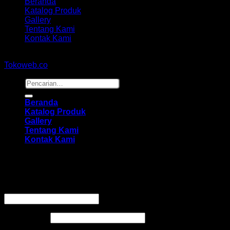
Beranda
Katalog Produk
Gallery
Tentang Kami
Kontak Kami
Copyright 2026 ©
hidayahmebelfurniture.net
Designed By
Tokoweb.co
Pencarian
untuk:
Beranda
Katalog Produk
Gallery
Tentang Kami
Kontak Kami
Masuk
Wajib
Nama pengguna atau alamat email
*
Wajib
Kata sandi
*