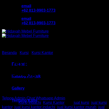
Skip
email
to
+62 813-9903-1773
content
email
+62 813-9903-1773
Beranda
/
Kursi
/
Kursi Kantor
Kursi Kantor Ind HM Senza I
Beranda
Bandung
Katalog Produk
Gallery
Telpon Admin
Chat Whatsapp Admin
Tentang Kami
Kategori:
Kursi Indachi
,
Kursi Kantor
Tag:
jual kursi
,
jual kursi
kantor
,
jual kursi kantor indachi
,
jual kursi kantor murah
,
jual