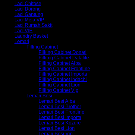
Laci Chitose
Laci Dorong
Laci Gantung
Laci Meja VIP
Laci Rumah Sakit
Laci VIP
Laundry Basket
Lemari
Filling Cabinet
Filking Cabinet Donati
Fillimg Cabinet Datafile
Filling Cabinet Alba
Filling Cabinet Frontline
Filling Cabinet Importa
Filling Cabinet Indachi
Filling Cabinet Lion
Filling Cabinet Vip
Lemari Besi
Lemari Besi Alba
Lemari Besi Brother
Lemari Besi Frontline
Lemari Besi Importa
Lemari Besi Kozure
Lemari Besi Lion
Lemari Besi Vip