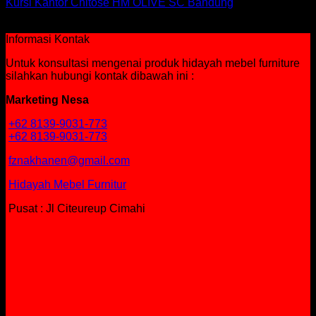
Kursi Kantor Chitose HM OLIVE SC Bandung
Rp
564,750
Informasi Kontak
Untuk konsultasi mengenai produk hidayah mebel furniture
silahkan hubungi kontak dibawah ini :
Marketing Nesa
+62 8139-9031-773
+62 8139-9031-773
fznakhanen@gmail.com
Hidayah Mebel Furnitur
Pusat : Jl Citeureup Cimahi