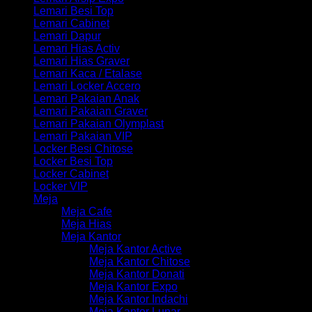
Lemari Besi Top
Lemari Cabinet
Lemari Dapur
Lemari Hias Activ
Lemari Hias Graver
Lemari Kaca / Etalase
Lemari Locker Accero
Lemari Pakaian Anak
Lemari Pakaian Graver
Lemari Pakaian Olymplast
Lemari Pakaian VIP
Locker Besi Chitose
Locker Besi Top
Locker Cabinet
Locker VIP
Meja
Meja Cafe
Meja Hias
Meja Kantor
Meja Kantor Active
Meja Kantor Chitose
Meja Kantor Donati
Meja Kantor Expo
Meja Kantor Indachi
Meja Kantor Lunar