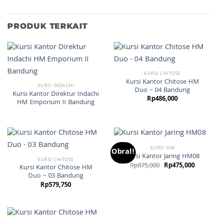
PRODUK TERKAIT
KURSI CHITOSE
Kursi Kantor Chitose HM
KURSI INDACHI
Duo – 04 Bandung
Kursi Kantor Direktur Indachi
Rp
486,000
HM Emporium II Bandung
KURSI HM
Obral!
Kursi Kantor Jaring HM08
KURSI CHITOSE
Harga
Harga
Rp
875,000
Rp
475,000
Kursi Kantor Chitose HM
aslinya
saat
Duo – 03 Bandung
adalah:
ini
Rp875,000.
adalah:
Rp
579,750
Rp475,0