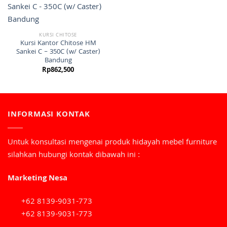
KURSI CHITOSE
Kursi Kantor Chitose HM
Sankei C – 350C (w/ Caster)
Bandung
Rp
862,500
INFORMASI KONTAK
Untuk konsultasi mengenai produk hidayah mebel furniture
silahkan hubungi kontak dibawah ini :
Marketing Nesa
+62 8139-9031-773
+62 8139-9031-773