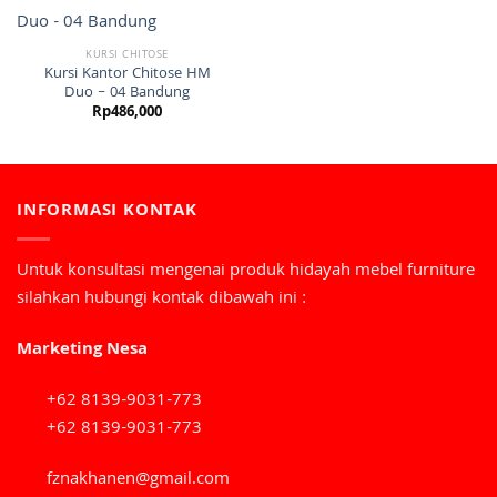
KURSI CHITOSE
Kursi Kantor Chitose HM
Duo – 04 Bandung
Rp
486,000
INFORMASI KONTAK
Untuk konsultasi mengenai produk hidayah mebel furniture
silahkan hubungi kontak dibawah ini :
Marketing Nesa
+62 8139-9031-773
+62 8139-9031-773
fznakhanen@gmail.com