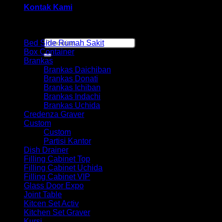
Kontak Kami
Browse
Pencarian
Bed Side Rumah Sakit
untuk:
Box Container
Brankas
Brankas Daichiban
Brankas Donati
Brankas Ichiban
Brankas Indachi
Brankas Uchida
Credenza Graver
Custom
Custom
Partisi Kantor
Dish Drainer
Filling Cabinet Top
Filling Cabinet Uchida
Filling Cabinet VIP
Glass Door Expo
Joint Table
Kitcen Set Activ
Kitchen Set Graver
Kursi