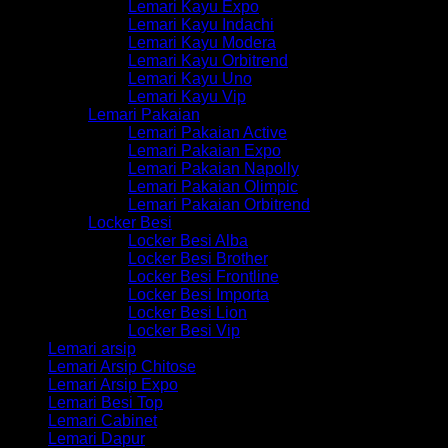
Lemari Kayu Expo
Lemari Kayu Indachi
Lemari Kayu Modera
Lemari Kayu Orbitrend
Lemari Kayu Uno
Lemari Kayu Vip
Lemari Pakaian
Lemari Pakaian Active
Lemari Pakaian Expo
Lemari Pakaian Napolly
Lemari Pakaian Olimpic
Lemari Pakaian Orbitrend
Locker Besi
Locker Besi Alba
Locker Besi Brother
Locker Besi Frontline
Locker Besi Importa
Locker Besi Lion
Locker Besi Vip
Lemari arsip
Lemari Arsip Chitose
Lemari Arsip Expo
Lemari Besi Top
Lemari Cabinet
Lemari Dapur