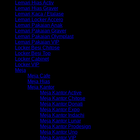
Lemari Hias Activ
Lemari Hias Graver
Lemari Kaca / Etalase
Lemari Locker Accero
Lemari Pakaian Anak
Lemari Pakaian Graver
Lemari Pakaian Olymplast
Lemari Pakaian VIP
Locker Besi Chitose
Locker Besi Top
Locker Cabinet
Locker VIP
Meja
Meja Cafe
Meja Hias
Meja Kantor
Meja Kantor Active
Meja Kantor Chitose
Meja Kantor Donati
Meja Kantor Expo
Meja Kantor Indachi
Meja Kantor Lunar
Meja Kantor Prodesign
Meja Kantor Uno
Meja Kantor VIP