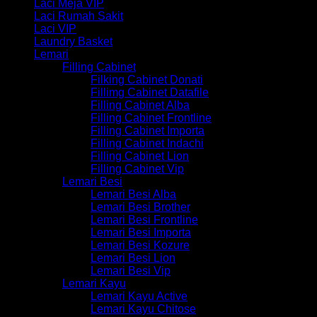
Laci Meja VIP
Laci Rumah Sakit
Laci VIP
Laundry Basket
Lemari
Filling Cabinet
Filking Cabinet Donati
Fillimg Cabinet Datafile
Filling Cabinet Alba
Filling Cabinet Frontline
Filling Cabinet Importa
Filling Cabinet Indachi
Filling Cabinet Lion
Filling Cabinet Vip
Lemari Besi
Lemari Besi Alba
Lemari Besi Brother
Lemari Besi Frontline
Lemari Besi Importa
Lemari Besi Kozure
Lemari Besi Lion
Lemari Besi Vip
Lemari Kayu
Lemari Kayu Active
Lemari Kayu Chitose