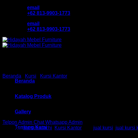
Skip
email
to
+62 813-9903-1773
content
email
+62 813-9903-1773
Beranda
/
Kursi
/
Kursi Kantor
Beranda
Kursi Kantor Manager Indach
Katalog Produk
Gallery
Telpon Admin
Chat Whatsapp Admin
Tentang Kami
Kategori:
Kursi Indachi
,
Kursi Kantor
Tag:
jual kursi
,
jual kursi 