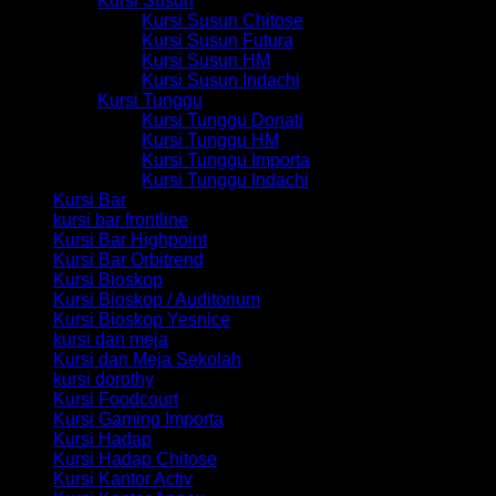
Kursi Susun
Kursi Susun Chitose
Kursi Susun Futura
Kursi Susun HM
Kursi Susun Indachi
Kursi Tunggu
Kursi Tunggu Donati
Kursi Tunggu HM
Kursi Tunggu Importa
Kursi Tunggu Indachi
Kursi Bar
kursi bar frontline
Kursi Bar Highpoint
Kursi Bar Orbitrend
Kursi Bioskop
Kursi Bioskop / Auditorium
Kursi Bioskop Yesnice
kursi dan meja
Kursi dan Meja Sekolah
kursi dorothy
Kursi Foodcourt
Kursi Gaming Importa
Kursi Hadap
Kursi Hadap Chitose
Kursi Kantor Activ