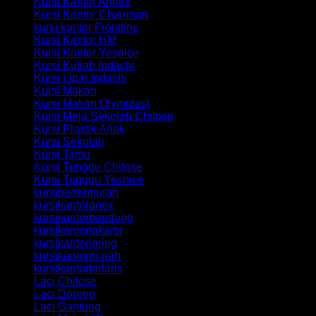
Kursi Kantor Annex
Kursi Kantor Chairman
kursi kantor Frontline
Kursi Kantor HM
Kursi Kantor Yesnice
Kursi Kuliah Indachi
Kursi Lipat Indachi
Kursi Makan
Kursi Makan Olymplast
Kursi Meja Sekolah Chitose
Kursi Plastik Anak
Kursi Sekolah
Kursi Tamu
Kursi Tunggu Chitose
Kursi Tunggu Yesnice
kursibartermurah
kursikantoranex
kursikantorbandung
kursikantorjakarta
kursikantorjaring
kursikantormurah
kursikantorterlaris
Laci Chitose
Laci Dorong
Laci Gantung