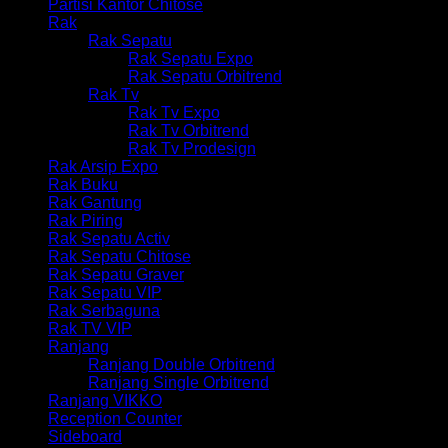
Partisi Kantor Chitose
Rak
Rak Sepatu
Rak Sepatu Expo
Rak Sepatu Orbitrend
Rak Tv
Rak Tv Expo
Rak Tv Orbitrend
Rak Tv Prodesign
Rak Arsip Expo
Rak Buku
Rak Gantung
Rak Piring
Rak Sepatu Activ
Rak Sepatu Chitose
Rak Sepatu Graver
Rak Sepatu VIP
Rak Serbaguna
Rak TV VIP
Ranjang
Ranjang Double Orbitrend
Ranjang Single Orbitrend
Ranjang VIKKO
Reception Counter
Sideboard