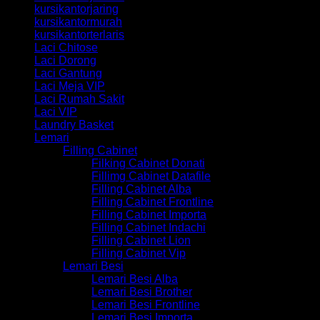
kursikantorjaring
kursikantormurah
kursikantorterlaris
Laci Chitose
Laci Dorong
Laci Gantung
Laci Meja VIP
Laci Rumah Sakit
Laci VIP
Laundry Basket
Lemari
Filling Cabinet
Filking Cabinet Donati
Fillimg Cabinet Datafile
Filling Cabinet Alba
Filling Cabinet Frontline
Filling Cabinet Importa
Filling Cabinet Indachi
Filling Cabinet Lion
Filling Cabinet Vip
Lemari Besi
Lemari Besi Alba
Lemari Besi Brother
Lemari Besi Frontline
Lemari Besi Importa