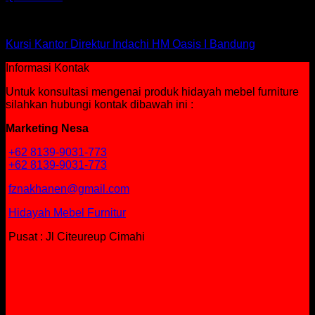
Kursi Indachi
Kursi Kantor Direktur Indachi HM Oasis I Bandung
Informasi Kontak
Untuk konsultasi mengenai produk hidayah mebel furniture
silahkan hubungi kontak dibawah ini :
Marketing Nesa
+62 8139-9031-773
+62 8139-9031-773
fznakhanen@gmail.com
Hidayah Mebel Furnitur
Pusat : Jl Citeureup Cimahi