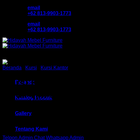
Skip
email
to
+62 813-9903-1773
content
email
+62 813-9903-1773
Beranda
/
Kursi
/
Kursi Kantor
Kursi Kantor Sekertaris
Beranda
Chair HM Ferara SC 2009
Katalog Produk
STD Bandung
Gallery
Tentang Kami
Telpon Admin
Chat Whatsapp Admin