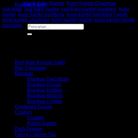
Kategori:
Kursi
,
Kursi Kantor
,
Kursi Kantor Chairman
Tag:
Kontak Kami
jual kursi
,
jual kursi kantor
,
jual kursi kantor bandung
,
kursi
kantor
,
kursi kantor bandung
,
kursi kantor bandung murah
,
kursi kantor chairman
,
kursi kantor murah
,
kursi kantor murah
bandung
Pencarian
untuk:
Browse
Bed Side Rumah Sakit
Box Container
Brankas
Brankas Daichiban
Brankas Donati
Brankas Ichiban
Brankas Indachi
Brankas Uchida
Credenza Graver
Custom
Custom
Partisi Kantor
Dish Drainer
Filling Cabinet Top