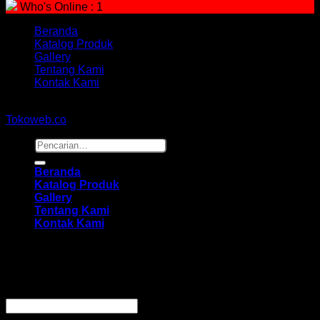
Who's Online : 1
Beranda
Katalog Produk
Gallery
Tentang Kami
Kontak Kami
Copyright 2026 ©
hidayahmebelfurniture.net
Designed By
Tokoweb.co
Pencarian
untuk:
Beranda
Katalog Produk
Gallery
Tentang Kami
Kontak Kami
Masuk
Wajib
Nama pengguna atau alamat email
*