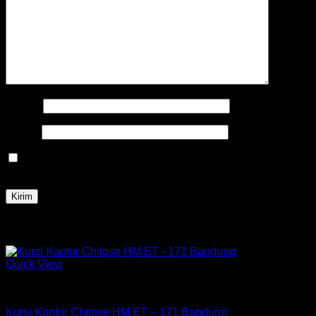
Nama
*
Email
*
Simpan nama, email, dan situs web saya pada peramban
ini untuk komentar saya berikutnya.
Produk Terkait
Quick View
Kursi Chitose
Kursi Kantor Chitose HM ET – 171 Bandung