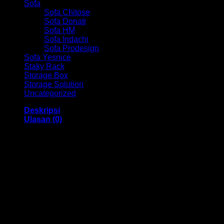
Sofa
Sofa Chitose
Sofa Donati
Sofa HM
Sofa Indachi
Sofa Prodesign
Sofa Yesnice
Staky Rack
Storage Box
Storage Solution
Uncategorized
Deskripsi
Ulasan (0)
Kursi Kantor Sekertaris Chair HM Ferara SC 2009STD
Bandung
Dengan menggunakan bahan yang berkualitas sehingga
membuat Kursi ini tampak kokoh dan kuat. Dengan memiliki
ukuran 48 x 45 x 92 – 104 cm Dan menggunakan bahan
yang berkualitas dan memiliki desain yang elegan sehingga
Kursi ini sangat cocok anda gunakan di dalam ruangan
kantor anda.
Kami menjual berbagai macam merk dan tipe Kursi Kantor,