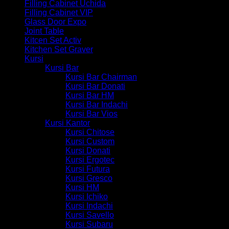
Filling Cabinet Uchida
Filling Cabinet VIP
Glass Door Expo
Joint Table
Kitcen Set Activ
Kitchen Set Graver
Kursi
Kursi Bar
Kursi Bar Chairman
Kursi Bar Donati
Kursi Bar HM
Kursi Bar Indachi
Kursi Bar Vios
Kursi Kantor
Kursi Chitose
Kursi Custom
Kursi Donati
Kursi Ergotec
Kursi Futura
Kursi Gresco
Kursi HM
Kursi Ichiko
Kursi Indachi
Kursi Savello
Kursi Subaru