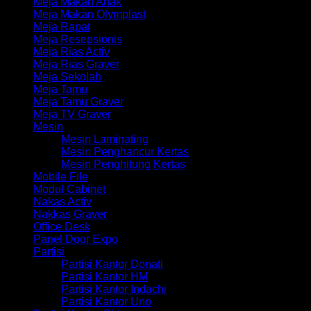
Meja Makan Anak
Meja Makan Olymplast
Meja Rapat
Meja Resepsionis
Meja Rias Activ
Meja Rias Graver
Meja Sekolah
Meja Tamu
Meja Tamu Graver
Meja TV Graver
Mesin
Mesin Laminating
Mesin Penghancur Kertas
Mesin Penghitung Kertas
Mobile File
Modul Cabinet
Nakas Activ
Nakkas Graver
Office Desk
Panel Door Expo
Partisi
Partisi Kantor Donati
Partisi Kantor HM
Partisi Kantor Indachi
Partisi Kantor Uno