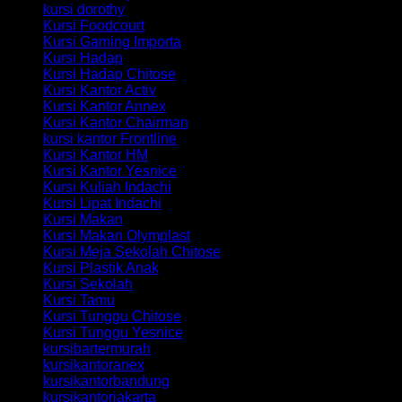
kursi dorothy
Kursi Foodcourt
Kursi Gaming Importa
Kursi Hadap
Kursi Hadap Chitose
Kursi Kantor Activ
Kursi Kantor Annex
Kursi Kantor Chairman
kursi kantor Frontline
Kursi Kantor HM
Kursi Kantor Yesnice
Kursi Kuliah Indachi
Kursi Lipat Indachi
Kursi Makan
Kursi Makan Olymplast
Kursi Meja Sekolah Chitose
Kursi Plastik Anak
Kursi Sekolah
Kursi Tamu
Kursi Tunggu Chitose
Kursi Tunggu Yesnice
kursibartermurah
kursikantoranex
kursikantorbandung
kursikantorjakarta