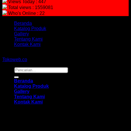
Views Today : 447
Total views : 1559081
Who's Online : 22
Beranda
Katalog Produk
Gallery
Tentang Kami
Kontak Kami
Copyright 2026 ©
hidayahmebelfurniture.net
Designed By
Tokoweb.co
Pencarian
untuk:
Beranda
Katalog Produk
Gallery
Tentang Kami
Kontak Kami
Masuk
Wajib
Nama pengguna atau alamat email
*