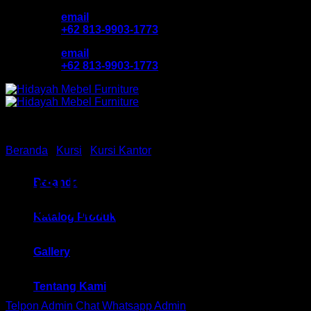
Skip
email
to
+62 813-9903-1773
content
email
+62 813-9903-1773
Beranda
/
Kursi
/
Kursi Kantor
Kursi Kantor Sekertaris
Beranda
Chair HM Quattro SC 1308
Katalog Produk
Bandung
Gallery
Tentang Kami
Telpon Admin
Chat Whatsapp Admin