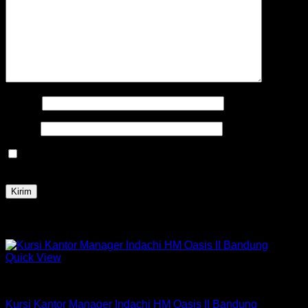
Nama
*
Email
*
Simpan nama, email, dan situs web saya pada peramban
ini untuk komentar saya berikutnya.
Produk Terkait
Quick View
Kursi Indachi
Kursi Kantor Manager Indachi HM Oasis II Bandung