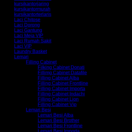
kursikantorjaring
kursikantormurah
kursikantorterlaris
Laci Chitose
Laci Dorong
Laci Gantung
Laci Meja VIP
Laci Rumah Sakit
Laci VIP
Laundry Basket
Lemari
Filling Cabinet
Filking Cabinet Donati
Fillimg Cabinet Datafile
Filling Cabinet Alba
Filling Cabinet Frontline
Filling Cabinet Importa
Filling Cabinet Indachi
Filling Cabinet Lion
Filling Cabinet Vip
Lemari Besi
Lemari Besi Alba
Lemari Besi Brother
Lemari Besi Frontline
Lemari Besi Importa