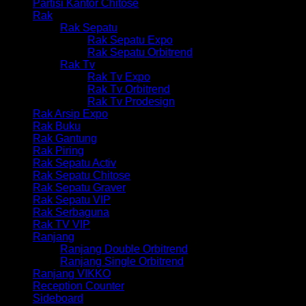
Partisi Kantor Chitose
Rak
Rak Sepatu
Rak Sepatu Expo
Rak Sepatu Orbitrend
Rak Tv
Rak Tv Expo
Rak Tv Orbitrend
Rak Tv Prodesign
Rak Arsip Expo
Rak Buku
Rak Gantung
Rak Piring
Rak Sepatu Activ
Rak Sepatu Chitose
Rak Sepatu Graver
Rak Sepatu VIP
Rak Serbaguna
Rak TV VIP
Ranjang
Ranjang Double Orbitrend
Ranjang Single Orbitrend
Ranjang VIKKO
Reception Counter
Sideboard