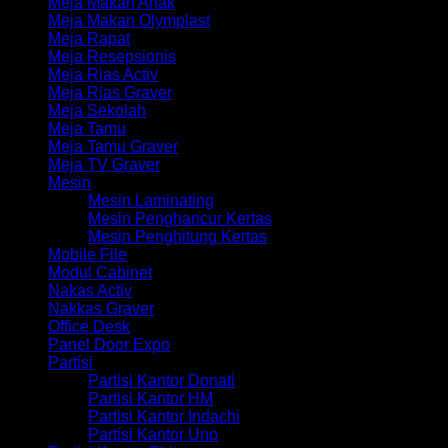
Meja Makan Anak
Meja Makan Olymplast
Meja Rapat
Meja Resepsionis
Meja Rias Activ
Meja Rias Graver
Meja Sekolah
Meja Tamu
Meja Tamu Graver
Meja TV Graver
Mesin
Mesin Laminating
Mesin Penghancur Kertas
Mesin Penghitung Kertas
Mobile File
Modul Cabinet
Nakas Activ
Nakkas Graver
Office Desk
Panel Door Expo
Partisi
Partisi Kantor Donati
Partisi Kantor HM
Partisi Kantor Indachi
Partisi Kantor Uno