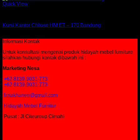
Quick View
Kursi Chitose
Kursi Kantor Chitose HM ET – 170 Bandung
Rp
2,509,500
Informasi Kontak
Untuk konsultasi mengenai produk hidayah mebel furniture
silahkan hubungi kontak dibawah ini :
Marketing Nesa
+62 8139-9031-773
+62 8139-9031-773
fznakhanen@gmail.com
Hidayah Mebel Furnitur
Pusat : Jl Citeureup Cimahi