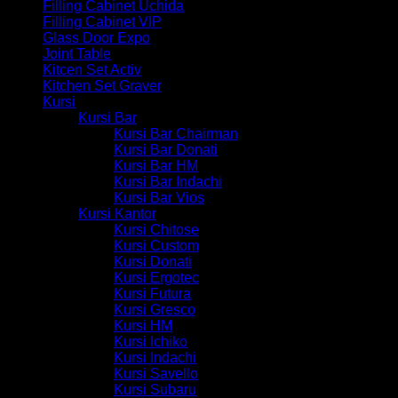
Filling Cabinet Uchida
Filling Cabinet VIP
Glass Door Expo
Joint Table
Kitcen Set Activ
Kitchen Set Graver
Kursi
Kursi Bar
Kursi Bar Chairman
Kursi Bar Donati
Kursi Bar HM
Kursi Bar Indachi
Kursi Bar Vios
Kursi Kantor
Kursi Chitose
Kursi Custom
Kursi Donati
Kursi Ergotec
Kursi Futura
Kursi Gresco
Kursi HM
Kursi Ichiko
Kursi Indachi
Kursi Savello
Kursi Subaru