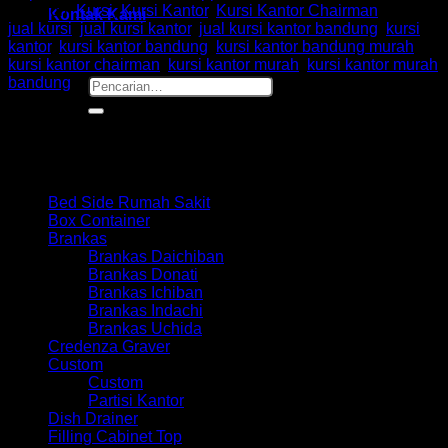
Kategori:
Kursi
,
Kursi Kantor
,
Kursi Kantor Chairman
Tag:
Kontak Kami
jual kursi
,
jual kursi kantor
,
jual kursi kantor bandung
,
kursi
kantor
,
kursi kantor bandung
,
kursi kantor bandung murah
,
kursi kantor chairman
,
kursi kantor murah
,
kursi kantor murah
bandung
Pencarian
untuk:
Browse
Bed Side Rumah Sakit
Box Container
Brankas
Brankas Daichiban
Brankas Donati
Brankas Ichiban
Brankas Indachi
Brankas Uchida
Credenza Graver
Custom
Custom
Partisi Kantor
Dish Drainer
Filling Cabinet Top