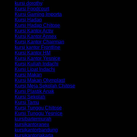
kursi dorothy
Kursi Foodcourt
Kursi Gaming Importa
Kursi Hadap
Kursi Hadap Chitose
Kursi Kantor Activ
Kursi Kantor Annex
Kursi Kantor Chairman
kursi kantor Frontline
Kursi Kantor HM
Kursi Kantor Yesnice
Kursi Kuliah Indachi
Kursi Lipat Indachi
Kursi Makan
Kursi Makan Olymplast
Kursi Meja Sekolah Chitose
Kursi Plastik Anak
Kursi Sekolah
Kursi Tamu
Kursi Tunggu Chitose
Kursi Tunggu Yesnice
kursibartermurah
kursikantoranex
kursikantorbandung
kursikantorjakarta