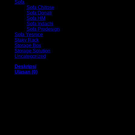
Sofa
Sofa Chitose
Sofa Donati
Sofa HM
Sofa Indachi
Sofa Prodesign
Sofa Yesnice
Staky Rack
Storage Box
Storage Solution
Uncategorized
Deskripsi
Ulasan (0)
Kursi Kantor Sekertaris Chair HM Quattro SC 1308
Bandung
Dengan menggunakan bahan yang berkualitas sehingga
membuat Kursi ini tampak kokoh dan kuat. Dengan memiliki
ukuran 45 x 46 x 92 – 104 cm Dan menggunakan bahan
yang berkualitas dan memiliki desain yang elegan sehingga
Kursi ini sangat cocok anda gunakan di dalam ruangan
kantor anda.
Kami menjual berbagai macam merk dan tipe Kursi Kantor,