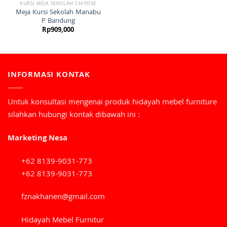
KURSI MEJA SEKOLAH CHITOSE
Meja Kursi Sekolah Manabu
P Bandung
Rp
909,000
INFORMASI KONTAK
Untuk konsultasi mengenai produk hidayah mebel furniture
silahkan hubungi kontak dibawah ini :
Marketing Nesa
+62 8139-9031-773
+62 8139-9031-773
fznakhanen@gmail.com
Hidayah Mebel Furnitur