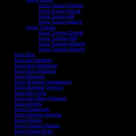
Kursi Susun
Kursi Susun Chitose
Kursi Susun Futura
Kursi Susun HM
Kursi Susun Indachi
Kursi Tunggu
Kursi Tunggu Donati
Kursi Tunggu HM
Kursi Tunggu Importa
Kursi Tunggu Indachi
Kursi Bar
kursi bar frontline
Kursi Bar Highpoint
Kursi Bar Orbitrend
Kursi Bioskop
Kursi Bioskop / Auditorium
Kursi Bioskop Yesnice
kursi dan meja
Kursi dan Meja Sekolah
kursi dorothy
Kursi Foodcourt
Kursi Gaming Importa
Kursi Hadap
Kursi Hadap Chitose
Kursi Kantor Activ