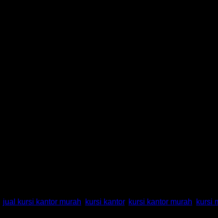
rence III AL Bandung
,
jual kursi kantor murah
,
kursi kantor
,
kursi kantor murah
,
kursi