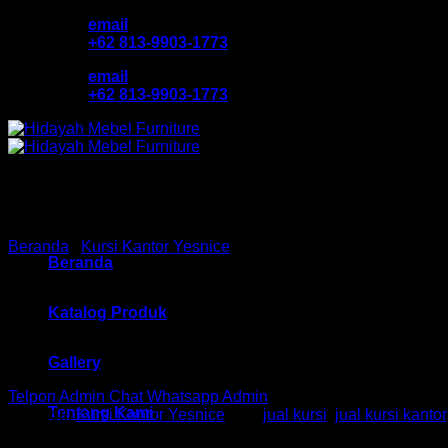
Skip
email
to
+62 813-9903-1773
content
email
+62 813-9903-1773
Beranda
/
Kursi Kantor Yesnice
Beranda
Kursi Kantor Yesnice HM Flo
Katalog Produk
Gallery
Telpon Admin
Chat Whatsapp Admin
Tentang Kami
Kategori:
Kursi Kantor Yesnice
Tag:
jual kursi
,
jual kursi kantor