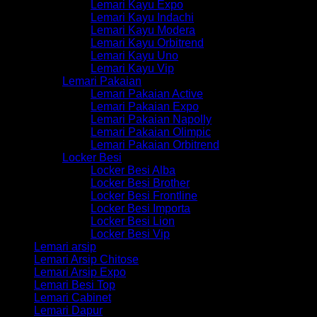
Lemari Kayu Expo
Lemari Kayu Indachi
Lemari Kayu Modera
Lemari Kayu Orbitrend
Lemari Kayu Uno
Lemari Kayu Vip
Lemari Pakaian
Lemari Pakaian Active
Lemari Pakaian Expo
Lemari Pakaian Napolly
Lemari Pakaian Olimpic
Lemari Pakaian Orbitrend
Locker Besi
Locker Besi Alba
Locker Besi Brother
Locker Besi Frontline
Locker Besi Importa
Locker Besi Lion
Locker Besi Vip
Lemari arsip
Lemari Arsip Chitose
Lemari Arsip Expo
Lemari Besi Top
Lemari Cabinet
Lemari Dapur