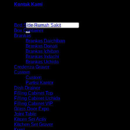
Kontak Kami
Browse
Pencarian
Bed Side Rumah Sakit
untuk:
Box Container
Brankas
Brankas Daichiban
Brankas Donati
Brankas Ichiban
Brankas Indachi
Brankas Uchida
Credenza Graver
Custom
Custom
Partisi Kantor
Dish Drainer
Filling Cabinet Top
Filling Cabinet Uchida
Filling Cabinet VIP
Glass Door Expo
Joint Table
Kitcen Set Activ
Kitchen Set Graver
Kursi