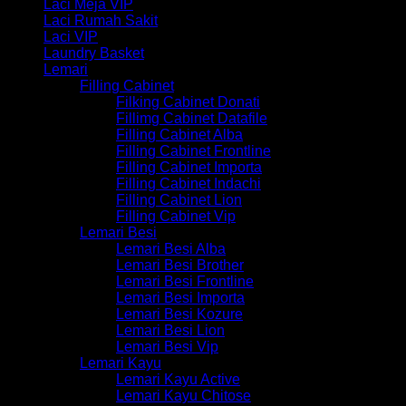
Laci Meja VIP
Laci Rumah Sakit
Laci VIP
Laundry Basket
Lemari
Filling Cabinet
Filking Cabinet Donati
Fillimg Cabinet Datafile
Filling Cabinet Alba
Filling Cabinet Frontline
Filling Cabinet Importa
Filling Cabinet Indachi
Filling Cabinet Lion
Filling Cabinet Vip
Lemari Besi
Lemari Besi Alba
Lemari Besi Brother
Lemari Besi Frontline
Lemari Besi Importa
Lemari Besi Kozure
Lemari Besi Lion
Lemari Besi Vip
Lemari Kayu
Lemari Kayu Active
Lemari Kayu Chitose