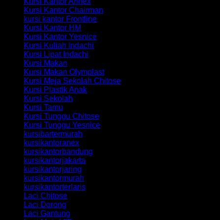
Kursi Kantor Annex
Kursi Kantor Chairman
kursi kantor Frontline
Kursi Kantor HM
Kursi Kantor Yesnice
Kursi Kuliah Indachi
Kursi Lipat Indachi
Kursi Makan
Kursi Makan Olymplast
Kursi Meja Sekolah Chitose
Kursi Plastik Anak
Kursi Sekolah
Kursi Tamu
Kursi Tunggu Chitose
Kursi Tunggu Yesnice
kursibartermurah
kursikantoranex
kursikantorbandung
kursikantorjakarta
kursikantorjaring
kursikantormurah
kursikantorterlaris
Laci Chitose
Laci Dorong
Laci Gantung