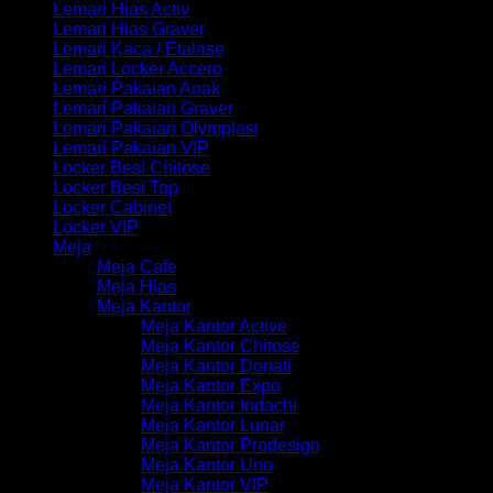
Lemari Hias Activ
Lemari Hias Graver
Lemari Kaca / Etalase
Lemari Locker Accero
Lemari Pakaian Anak
Lemari Pakaian Graver
Lemari Pakaian Olymplast
Lemari Pakaian VIP
Locker Besi Chitose
Locker Besi Top
Locker Cabinet
Locker VIP
Meja
Meja Cafe
Meja Hias
Meja Kantor
Meja Kantor Active
Meja Kantor Chitose
Meja Kantor Donati
Meja Kantor Expo
Meja Kantor Indachi
Meja Kantor Lunar
Meja Kantor Prodesign
Meja Kantor Uno
Meja Kantor VIP