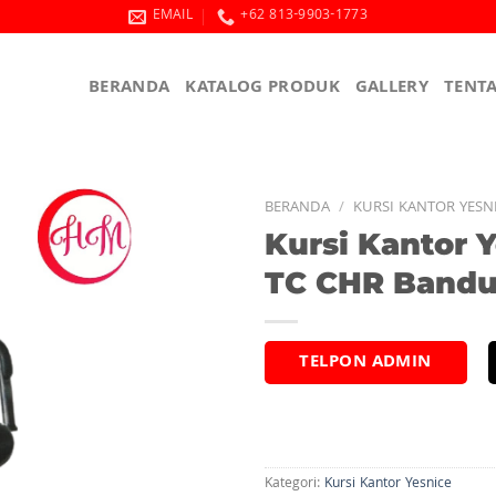
EMAIL
+62 813-9903-1773
BERANDA
KATALOG PRODUK
GALLERY
TENT
BERANDA
/
KURSI KANTOR YESN
Kursi Kantor 
TC CHR Band
TELPON ADMIN
Kategori:
Kursi Kantor Yesnice