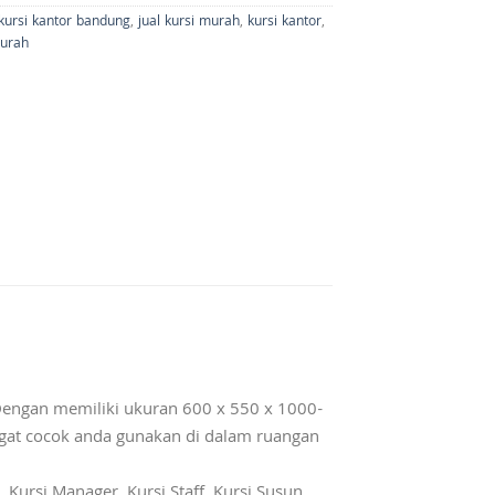
 kursi kantor bandung
,
jual kursi murah
,
kursi kantor
,
murah
engan memiliki ukuran 600 x 550 x 1000-
gat cocok anda gunakan di dalam ruangan
 Kursi Manager, Kursi Staff, Kursi Susun,