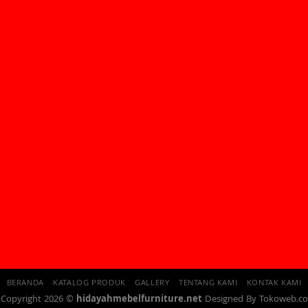
BERANDA
KATALOG PRODUK
GALLERY
TENTANG KAMI
KONTAK KAMI
Copyright 2026 ©
hidayahmebelfurniture.net
Designed By
Tokoweb.co