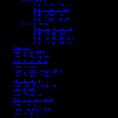
Kursi Susun
Kursi Susun Chitose
Kursi Susun Futura
Kursi Susun HM
Kursi Susun Indachi
Kursi Tunggu
Kursi Tunggu Donati
Kursi Tunggu HM
Kursi Tunggu Importa
Kursi Tunggu Indachi
Kursi Bar
kursi bar frontline
Kursi Bar Highpoint
Kursi Bar Orbitrend
Kursi Bioskop
Kursi Bioskop / Auditorium
Kursi Bioskop Yesnice
kursi dan meja
Kursi dan Meja Sekolah
kursi dorothy
Kursi Foodcourt
Kursi Gaming Importa
Kursi Hadap
Kursi Hadap Chitose
Kursi Kantor Activ