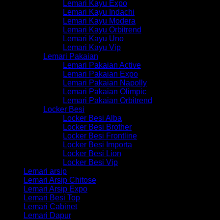
Lemari Kayu Expo
Lemari Kayu Indachi
Lemari Kayu Modera
Lemari Kayu Orbitrend
Lemari Kayu Uno
Lemari Kayu Vip
Lemari Pakaian
Lemari Pakaian Active
Lemari Pakaian Expo
Lemari Pakaian Napolly
Lemari Pakaian Olimpic
Lemari Pakaian Orbitrend
Locker Besi
Locker Besi Alba
Locker Besi Brother
Locker Besi Frontline
Locker Besi Importa
Locker Besi Lion
Locker Besi Vip
Lemari arsip
Lemari Arsip Chitose
Lemari Arsip Expo
Lemari Besi Top
Lemari Cabinet
Lemari Dapur