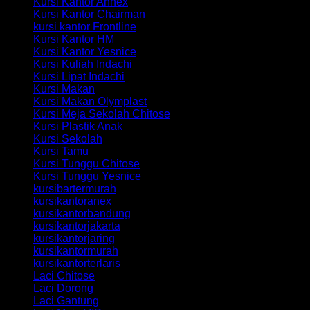
Kursi Kantor Annex
Kursi Kantor Chairman
kursi kantor Frontline
Kursi Kantor HM
Kursi Kantor Yesnice
Kursi Kuliah Indachi
Kursi Lipat Indachi
Kursi Makan
Kursi Makan Olymplast
Kursi Meja Sekolah Chitose
Kursi Plastik Anak
Kursi Sekolah
Kursi Tamu
Kursi Tunggu Chitose
Kursi Tunggu Yesnice
kursibartermurah
kursikantoranex
kursikantorbandung
kursikantorjakarta
kursikantorjaring
kursikantormurah
kursikantorterlaris
Laci Chitose
Laci Dorong
Laci Gantung