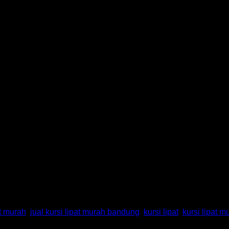
Bandung
at murah
,
jual kursi lipat murah bandung
,
kursi lipat
,
kursi lipat m