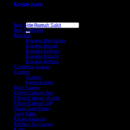
Kontak Kami
Browse
Pencarian
Bed Side Rumah Sakit
untuk:
Box Container
Brankas
Brankas Daichiban
Brankas Donati
Brankas Ichiban
Brankas Indachi
Brankas Uchida
Credenza Graver
Custom
Custom
Partisi Kantor
Dish Drainer
Filling Cabinet Top
Filling Cabinet Uchida
Filling Cabinet VIP
Glass Door Expo
Joint Table
Kitcen Set Activ
Kitchen Set Graver
Kursi