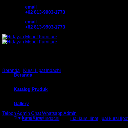
Skip
email
to
+62 813-9903-1773
content
email
+62 813-9903-1773
Beranda
/
Kursi Lipat Indachi
Beranda
Kursi Lipat Ind HM DCL 02 
Katalog Produk
Gallery
Telpon Admin
Chat Whatsapp Admin
Tentang Kami
Kategori:
Kursi Lipat Indachi
Tag:
jual kursi lipat
,
jual kursi lip