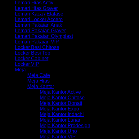
Lemari Hias Activ
Lemari Hias Graver
Lemari Kaca / Etalase
Lemari Locker Accero
Lemari Pakaian Anak
Lemari Pakaian Graver
Lemari Pakaian Olymplast
Lemari Pakaian VIP
Locker Besi Chitose
Locker Besi Top
Locker Cabinet
Locker VIP
Meja
Meja Cafe
Meja Hias
Meja Kantor
Meja Kantor Active
Meja Kantor Chitose
Meja Kantor Donati
Meja Kantor Expo
Meja Kantor Indachi
Meja Kantor Lunar
Meja Kantor Prodesign
Meja Kantor Uno
Meja Kantor VIP