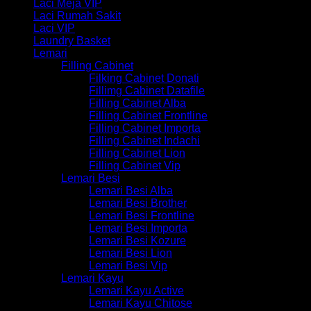
Laci Meja VIP
Laci Rumah Sakit
Laci VIP
Laundry Basket
Lemari
Filling Cabinet
Filking Cabinet Donati
Fillimg Cabinet Datafile
Filling Cabinet Alba
Filling Cabinet Frontline
Filling Cabinet Importa
Filling Cabinet Indachi
Filling Cabinet Lion
Filling Cabinet Vip
Lemari Besi
Lemari Besi Alba
Lemari Besi Brother
Lemari Besi Frontline
Lemari Besi Importa
Lemari Besi Kozure
Lemari Besi Lion
Lemari Besi Vip
Lemari Kayu
Lemari Kayu Active
Lemari Kayu Chitose