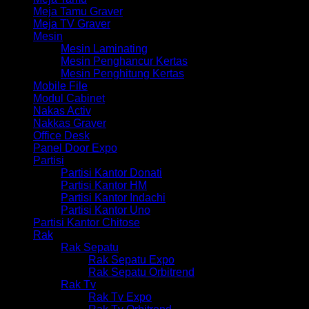
Meja Tamu Graver
Meja TV Graver
Mesin
Mesin Laminating
Mesin Penghancur Kertas
Mesin Penghitung Kertas
Mobile File
Modul Cabinet
Nakas Activ
Nakkas Graver
Office Desk
Panel Door Expo
Partisi
Partisi Kantor Donati
Partisi Kantor HM
Partisi Kantor Indachi
Partisi Kantor Uno
Partisi Kantor Chitose
Rak
Rak Sepatu
Rak Sepatu Expo
Rak Sepatu Orbitrend
Rak Tv
Rak Tv Expo