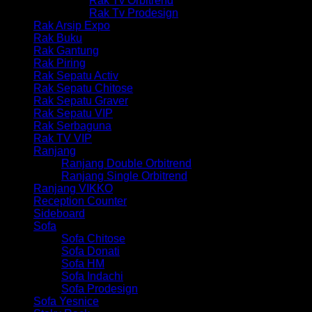
Rak Tv Orbitrend
Rak Tv Prodesign
Rak Arsip Expo
Rak Buku
Rak Gantung
Rak Piring
Rak Sepatu Activ
Rak Sepatu Chitose
Rak Sepatu Graver
Rak Sepatu VIP
Rak Serbaguna
Rak TV VIP
Ranjang
Ranjang Double Orbitrend
Ranjang Single Orbitrend
Ranjang VIKKO
Reception Counter
Sideboard
Sofa
Sofa Chitose
Sofa Donati
Sofa HM
Sofa Indachi
Sofa Prodesign
Sofa Yesnice