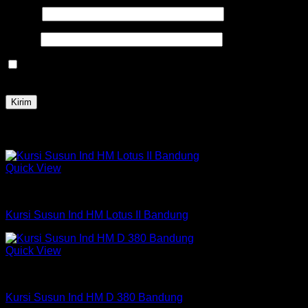
Nama
*
Email
*
Simpan nama, email, dan situs web saya pada peramban
ini untuk komentar saya berikutnya.
Produk Terkait
Quick View
Kursi Susun
Kursi Susun Ind HM Lotus II Bandung
Quick View
Kursi Susun
Kursi Susun Ind HM D 380 Bandung