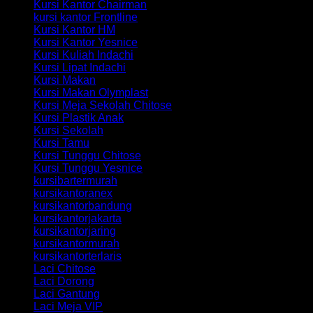
Kursi Kantor Chairman
kursi kantor Frontline
Kursi Kantor HM
Kursi Kantor Yesnice
Kursi Kuliah Indachi
Kursi Lipat Indachi
Kursi Makan
Kursi Makan Olymplast
Kursi Meja Sekolah Chitose
Kursi Plastik Anak
Kursi Sekolah
Kursi Tamu
Kursi Tunggu Chitose
Kursi Tunggu Yesnice
kursibartermurah
kursikantoranex
kursikantorbandung
kursikantorjakarta
kursikantorjaring
kursikantormurah
kursikantorterlaris
Laci Chitose
Laci Dorong
Laci Gantung
Laci Meja VIP