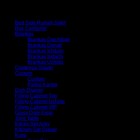
Browse
Bed Side Rumah Sakit
Box Container
Brankas
Brankas Daichiban
Brankas Donati
Brankas Ichiban
Brankas Indachi
Brankas Uchida
Credenza Graver
Custom
Custom
Partisi Kantor
Dish Drainer
Filling Cabinet Top
Filling Cabinet Uchida
Filling Cabinet VIP
Glass Door Expo
Joint Table
Kitcen Set Activ
Kitchen Set Graver
Kursi