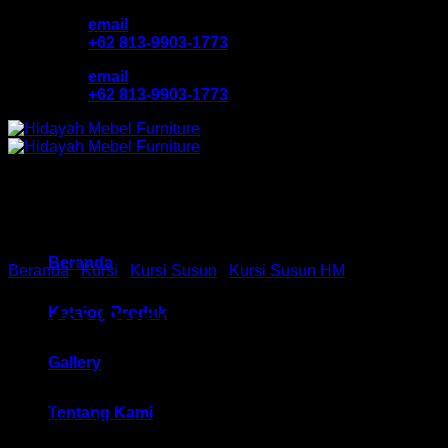
Skip
email
to
+62 813-9903-1773
content
email
+62 813-9903-1773
Beranda
Beranda
/
Kursi
/
Kursi Susun
/
Kursi Susun HM
Kursi Susun HM
Katalog Produk
Gallery
Kursi Susun kantor HM bergaransi dengan harga murah dan
Tentang Kami
terjamin kualitasnya. Kami juga melayani jasa konsultasi,
Setiap pembelian produk Kursi yang anda pesan.