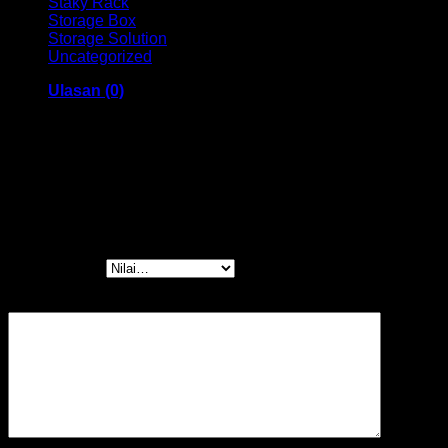
Staky Rack
Storage Box
Storage Solution
Uncategorized
Ulasan (0)
Ulasan
Belum ada ulasan.
Jadilah yang pertama memberikan ulasan
“Kursi Susun HM”
Rating Anda
*
Ulasan Anda
*