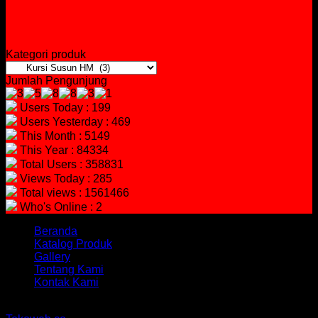
Kategori produk
Jumlah Pengunjung
Users Today : 199
Users Yesterday : 469
This Month : 5149
This Year : 84334
Total Users : 358831
Views Today : 285
Total views : 1561466
Who's Online : 2
Beranda
Katalog Produk
Gallery
Tentang Kami
Kontak Kami
Copyright 2026 ©
hidayahmebelfurniture.net
Designed By