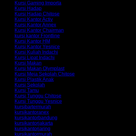
Kursi Gaming Importa
Kursi Hadap
Kursi Hadap Chitose
Kursi Kantor Activ
Kursi Kantor Annex
Kursi Kantor Chairman
kursi kantor Frontline
Kursi Kantor HM
Kursi Kantor Yesnice
Kursi Kuliah Indachi
Kursi Lipat Indachi
Kursi Makan
Kursi Makan Olymplast
Kursi Meja Sekolah Chitose
Kursi Plastik Anak
Kursi Sekolah
Kursi Tamu
Kursi Tunggu Chitose
Kursi Tunggu Yesnice
kursibartermurah
kursikantoranex
kursikantorbandung
kursikantorjakarta
kursikantorjaring
kursikantormurah