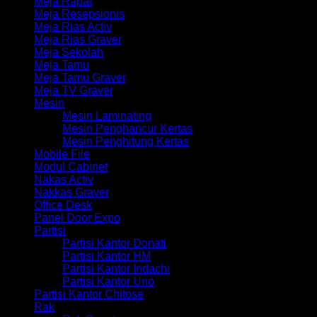
Meja Rapat
Meja Resepsionis
Meja Rias Activ
Meja Rias Graver
Meja Sekolah
Meja Tamu
Meja Tamu Graver
Meja TV Graver
Mesin
Mesin Laminating
Mesin Penghancur Kertas
Mesin Penghitung Kertas
Mobile File
Modul Cabinet
Nakas Activ
Nakkas Graver
Office Desk
Panel Door Expo
Partisi
Partisi Kantor Donati
Partisi Kantor HM
Partisi Kantor Indachi
Partisi Kantor Uno
Partisi Kantor Chitose
Rak