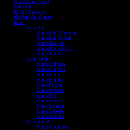
Glass Door Expo
Joint Table
Kitcen Set Activ
Kitchen Set Graver
Kursi
Kursi Bar
Kursi Bar Chairman
Kursi Bar Donati
Kursi Bar HM
Kursi Bar Indachi
Kursi Bar Vios
Kursi Kantor
Kursi Chitose
Kursi Custom
Kursi Donati
Kursi Ergotec
Kursi Futura
Kursi Gresco
Kursi HM
Kursi Ichiko
Kursi Indachi
Kursi Savello
Kursi Subaru
Kursi Kuliah
Kursi Chairman