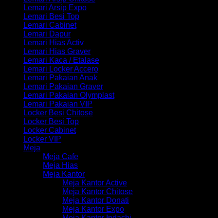
Lemari Arsip Expo
Lemari Besi Top
Lemari Cabinet
Lemari Dapur
Lemari Hias Activ
Lemari Hias Graver
Lemari Kaca / Etalase
Lemari Locker Accero
Lemari Pakaian Anak
Lemari Pakaian Graver
Lemari Pakaian Olymplast
Lemari Pakaian VIP
Locker Besi Chitose
Locker Besi Top
Locker Cabinet
Locker VIP
Meja
Meja Cafe
Meja Hias
Meja Kantor
Meja Kantor Active
Meja Kantor Chitose
Meja Kantor Donati
Meja Kantor Expo
Meja Kantor Indachi