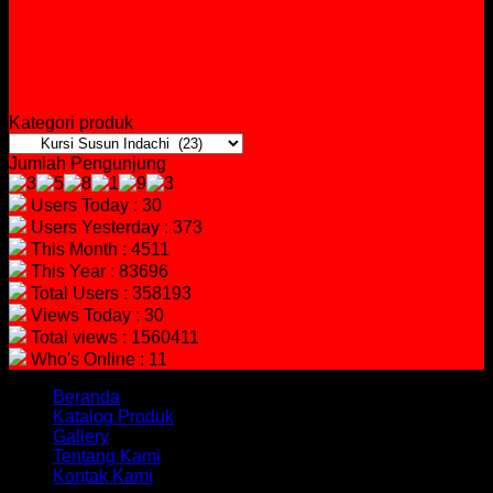
Kategori produk
Jumlah Pengunjung
Users Today : 30
Users Yesterday : 373
This Month : 4511
This Year : 83696
Total Users : 358193
Views Today : 30
Total views : 1560411
Who's Online : 11
Beranda
Katalog Produk
Gallery
Tentang Kami
Kontak Kami