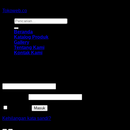
Copyright 2026 ©
hidayahmebelfurniture.net
Designed By
Tokoweb.co
Pencarian
untuk:
Beranda
Katalog Produk
Gallery
Tentang Kami
Kontak Kami
Masuk
Wajib
Nama pengguna atau alamat email
*
Wajib
Kata sandi
*
Ingat saya
Masuk
Kehilangan kata sandi?