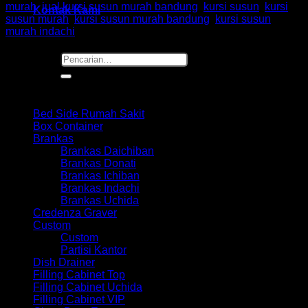
murah
,
jual kursi susun murah bandung
,
kursi susun
,
kursi
Kontak Kami
susun murah
,
kursi susun murah bandung
,
kursi susun
murah indachi
Pencarian
untuk:
Browse
Bed Side Rumah Sakit
Box Container
Brankas
Brankas Daichiban
Brankas Donati
Brankas Ichiban
Brankas Indachi
Brankas Uchida
Credenza Graver
Custom
Custom
Partisi Kantor
Dish Drainer
Filling Cabinet Top
Filling Cabinet Uchida
Filling Cabinet VIP