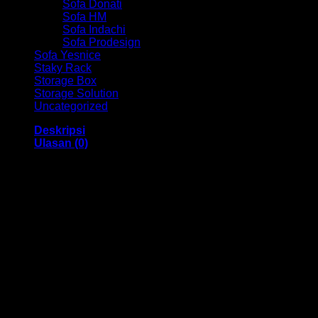
Sofa Donati
Sofa HM
Sofa Indachi
Sofa Prodesign
Sofa Yesnice
Staky Rack
Storage Box
Storage Solution
Uncategorized
Deskripsi
Ulasan (0)
Kursi Susun Ind HM D 375 Bandung
Dengan menggunakan bahan yang berkualitas sehingga
membuat Kursi Susun ini tampak kokoh dan kuat. Dengan
memiliki ukuran 50 x 42 x 84 cm Dan menggunakan bahan
yang berkualitas dan memiliki desain yang elegan sehingga
kursi ini sangat cocok anda gunakan,
Kami menjual berbagai macam merk dan tipe Kursi Kantor,
Kursi Bar, Kursi Direktur, Kursi Kuliah, Kursi Lipat, Kursi
Manager, Kursi Staff, Kursi Susun, Kursi Tunggu, Meja
Kantor, Meja Direktur, Meja Komputer, Meja Meeting, Meja
Resepsionis, Meja Staff, Laci Meja, Meja Sofa, Meja Cafe,