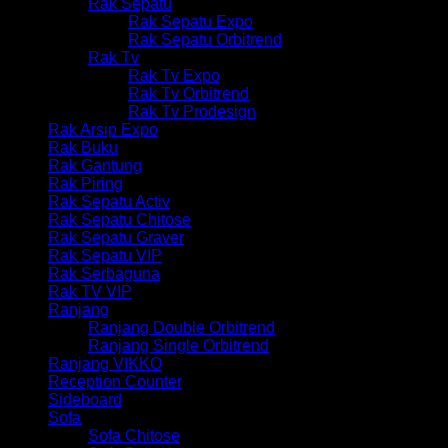
Rak Sepatu
Rak Sepatu Expo
Rak Sepatu Orbitrend
Rak Tv
Rak Tv Expo
Rak Tv Orbitrend
Rak Tv Prodesign
Rak Arsip Expo
Rak Buku
Rak Gantung
Rak Piring
Rak Sepatu Activ
Rak Sepatu Chitose
Rak Sepatu Graver
Rak Sepatu VIP
Rak Serbaguna
Rak TV VIP
Ranjang
Ranjang Double Orbitrend
Ranjang Single Orbitrend
Ranjang VIKKO
Reception Counter
Sideboard
Sofa
Sofa Chitose