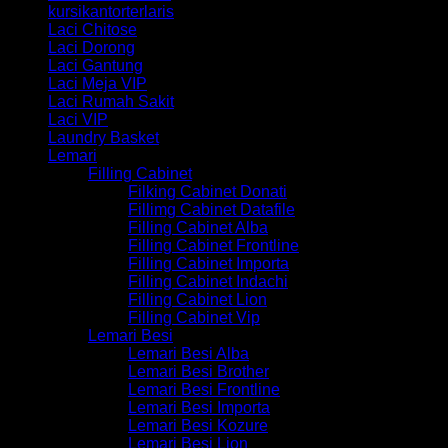
kursikantorterlaris
Laci Chitose
Laci Dorong
Laci Gantung
Laci Meja VIP
Laci Rumah Sakit
Laci VIP
Laundry Basket
Lemari
Filling Cabinet
Filking Cabinet Donati
Fillimg Cabinet Datafile
Filling Cabinet Alba
Filling Cabinet Frontline
Filling Cabinet Importa
Filling Cabinet Indachi
Filling Cabinet Lion
Filling Cabinet Vip
Lemari Besi
Lemari Besi Alba
Lemari Besi Brother
Lemari Besi Frontline
Lemari Besi Importa
Lemari Besi Kozure
Lemari Besi Lion