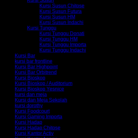
Kursi Susun
Kursi Susun Chitose
Kursi Susun Futura
Kursi Susun HM
Kursi Susun Indachi
Kursi Tunggu
Kursi Tunggu Donati
Kursi Tunggu HM
Kursi Tunggu Importa
Kursi Tunggu Indachi
Kursi Bar
kursi bar frontline
Kursi Bar Highpoint
Kursi Bar Orbitrend
Kursi Bioskop
Kursi Bioskop / Auditorium
Kursi Bioskop Yesnice
kursi dan meja
Kursi dan Meja Sekolah
kursi dorothy
Kursi Foodcourt
Kursi Gaming Importa
Kursi Hadap
Kursi Hadap Chitose
Kursi Kantor Activ