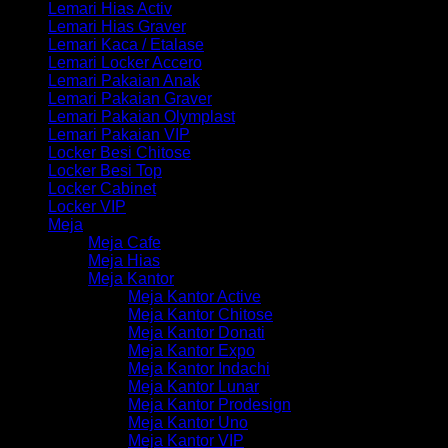
Lemari Hias Activ
Lemari Hias Graver
Lemari Kaca / Etalase
Lemari Locker Accero
Lemari Pakaian Anak
Lemari Pakaian Graver
Lemari Pakaian Olymplast
Lemari Pakaian VIP
Locker Besi Chitose
Locker Besi Top
Locker Cabinet
Locker VIP
Meja
Meja Cafe
Meja Hias
Meja Kantor
Meja Kantor Active
Meja Kantor Chitose
Meja Kantor Donati
Meja Kantor Expo
Meja Kantor Indachi
Meja Kantor Lunar
Meja Kantor Prodesign
Meja Kantor Uno
Meja Kantor VIP