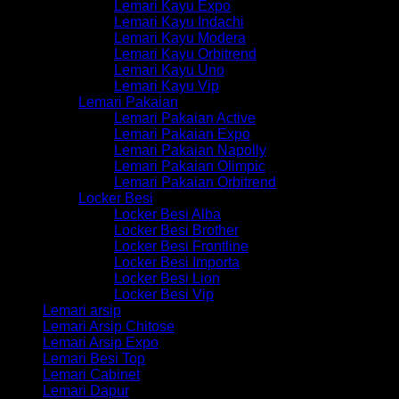
Lemari Kayu Expo
Lemari Kayu Indachi
Lemari Kayu Modera
Lemari Kayu Orbitrend
Lemari Kayu Uno
Lemari Kayu Vip
Lemari Pakaian
Lemari Pakaian Active
Lemari Pakaian Expo
Lemari Pakaian Napolly
Lemari Pakaian Olimpic
Lemari Pakaian Orbitrend
Locker Besi
Locker Besi Alba
Locker Besi Brother
Locker Besi Frontline
Locker Besi Importa
Locker Besi Lion
Locker Besi Vip
Lemari arsip
Lemari Arsip Chitose
Lemari Arsip Expo
Lemari Besi Top
Lemari Cabinet
Lemari Dapur