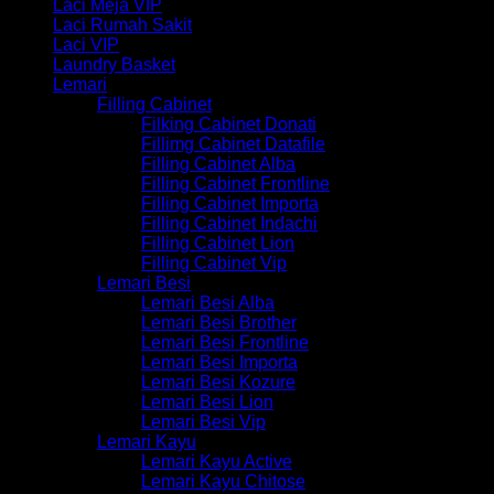
Laci Meja VIP
Laci Rumah Sakit
Laci VIP
Laundry Basket
Lemari
Filling Cabinet
Filking Cabinet Donati
Fillimg Cabinet Datafile
Filling Cabinet Alba
Filling Cabinet Frontline
Filling Cabinet Importa
Filling Cabinet Indachi
Filling Cabinet Lion
Filling Cabinet Vip
Lemari Besi
Lemari Besi Alba
Lemari Besi Brother
Lemari Besi Frontline
Lemari Besi Importa
Lemari Besi Kozure
Lemari Besi Lion
Lemari Besi Vip
Lemari Kayu
Lemari Kayu Active
Lemari Kayu Chitose