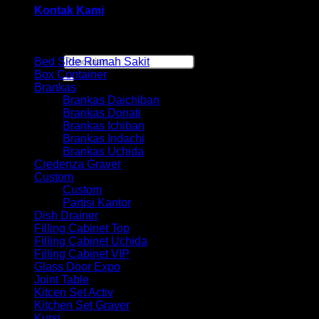
Kontak Kami
Browse
Pencarian
Bed Side Rumah Sakit
untuk:
Box Container
Brankas
Brankas Daichiban
Brankas Donati
Brankas Ichiban
Brankas Indachi
Brankas Uchida
Credenza Graver
Custom
Custom
Partisi Kantor
Dish Drainer
Filling Cabinet Top
Filling Cabinet Uchida
Filling Cabinet VIP
Glass Door Expo
Joint Table
Kitcen Set Activ
Kitchen Set Graver
Kursi