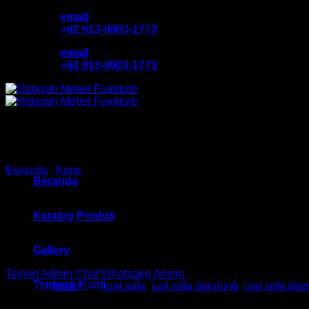
Skip
email
to
+62 813-9903-1773
content
email
+62 813-9903-1773
Beranda
/
Kursi
Beranda
Kursi Tamu Ind Caesar II Se
Katalog Produk
Gallery
Telpon Admin
Chat Whatsapp Admin
Tentang Kami
Kategori:
Kursi
Tag:
jual sofa
,
jual sofa bandung
,
jual sofa ba