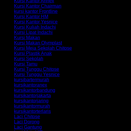
Kursi Kantor Annex
Kursi Kantor Chairman
kursi kantor Frontline
Kursi Kantor HM
Kursi Kantor Yesnice
Kursi Kuliah Indachi
Kursi Lipat Indachi
Kursi Makan
Kursi Makan Olymplast
Kursi Meja Sekolah Chitose
Kursi Plastik Anak
Kursi Sekolah
Kursi Tamu
Kursi Tunggu Chitose
Kursi Tunggu Yesnice
kursibartermurah
kursikantoranex
kursikantorbandung
kursikantorjakarta
kursikantorjaring
kursikantormurah
kursikantorterlaris
Laci Chitose
Laci Dorong
Laci Gantung