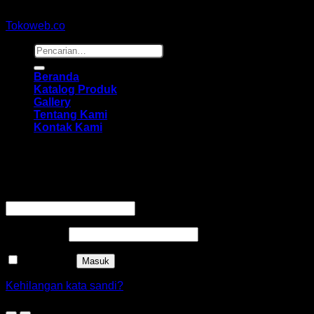
Copyright 2026 ©
hidayahmebelfurniture.net
Designed By
Tokoweb.co
Pencarian
untuk:
Beranda
Katalog Produk
Gallery
Tentang Kami
Kontak Kami
Masuk
Wajib
Nama pengguna atau alamat email
*
Wajib
Kata sandi
*
Ingat saya
Masuk
Kehilangan kata sandi?