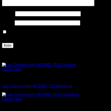
Nama
*
Email
*
Simpan nama, email, dan situs web saya pada peramban
ini untuk komentar saya berikutnya.
Produk Terkait
Quick View
Laci Dorong
Laci Dorong Ind HM DMD 253 Bandung
Quick View
Laci Dorong