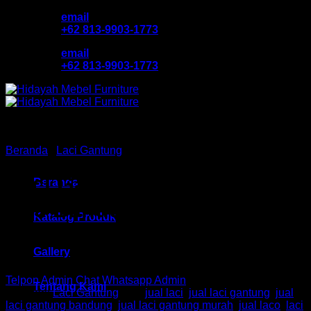
Skip
email
to
+62 813-9903-1773
content
email
+62 813-9903-1773
Beranda
/
Laci Gantung
Laci Gantung Ex HM MP
Beranda
H03 Bandung
Katalog Produk
Gallery
Telpon Admin
Chat Whatsapp Admin
Tentang Kami
Kategori:
Laci Gantung
Tag:
jual laci
,
jual laci gantung
,
jual
laci gantung bandung
,
jual laci gantung murah
,
jual laco
,
laci