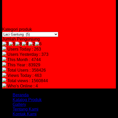
Kategori produk
Jumlah Pengunjung
Users Today : 263
Users Yesterday : 373
This Month : 4744
This Year : 83929
Total Users : 358426
Views Today : 463
Total views : 1560844
Who's Online : 4
Beranda
Katalog Produk
Gallery
Tentang Kami
Kontak Kami