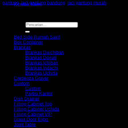
gantung
,
laci gantung bandung
,
laci gantung murah
Kontak Kami
Pencarian
Browse
untuk:
Bed Side Rumah Sakit
Box Container
Brankas
Brankas Daichiban
Brankas Donati
Brankas Ichiban
Brankas Indachi
Brankas Uchida
Credenza Graver
Custom
Custom
Partisi Kantor
Dish Drainer
Filling Cabinet Top
Filling Cabinet Uchida
Filling Cabinet VIP
Glass Door Expo
Joint Table