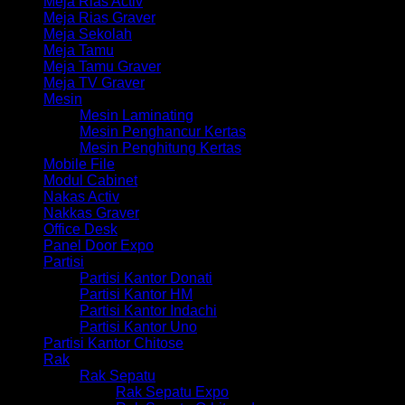
Meja Rias Activ
Meja Rias Graver
Meja Sekolah
Meja Tamu
Meja Tamu Graver
Meja TV Graver
Mesin
Mesin Laminating
Mesin Penghancur Kertas
Mesin Penghitung Kertas
Mobile File
Modul Cabinet
Nakas Activ
Nakkas Graver
Office Desk
Panel Door Expo
Partisi
Partisi Kantor Donati
Partisi Kantor HM
Partisi Kantor Indachi
Partisi Kantor Uno
Partisi Kantor Chitose
Rak
Rak Sepatu
Rak Sepatu Expo