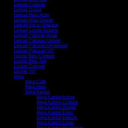
Lemari Cabinet
Lemari Dapur
Lemari Hias Activ
Lemari Hias Graver
Lemari Kaca / Etalase
Lemari Locker Accero
Lemari Pakaian Anak
Lemari Pakaian Graver
Lemari Pakaian Olymplast
Lemari Pakaian VIP
Locker Besi Chitose
Locker Besi Top
Locker Cabinet
Locker VIP
Meja
Meja Cafe
Meja Hias
Meja Kantor
Meja Kantor Active
Meja Kantor Chitose
Meja Kantor Donati
Meja Kantor Expo
Meja Kantor Indachi
Meja Kantor Lunar
Meja Kantor Prodesign