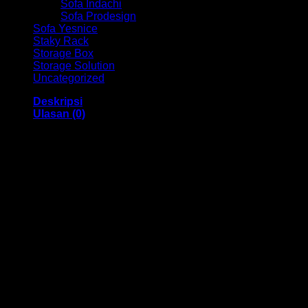
Sofa Indachi
Sofa Prodesign
Sofa Yesnice
Staky Rack
Storage Box
Storage Solution
Uncategorized
Deskripsi
Ulasan (0)
Laci Gantung Ex HM MP H03 Bandung
Dengan menggunakan bahan yang berkualitas sehingga
membuat Laci Gantung ini tampak kokoh dan kuat. Dengan
memiliki ukuran 39.5 x 49 x 47.5 dan mempunyai warna
Mahogany, beech dan menggunakan bahan yang
berkualitas dan memiliki desain yang elegan sehingga Laci
ini sangat cocok digunakan didalam ruangan kantor anda
atau juga
Kami menjual berbagai macam merk dan tipe Kursi Kantor,
Kursi Bar, Kursi Direktur, Kursi Kuliah, Kursi Lipat, Kursi
Manager, Kursi Staff, Kursi Susun, Kursi Tunggu, Meja
Kantor, Meja Direktur, Meja Komputer, Meja Meeting, Meja
Resepsionis, Meja Staff, Laci Meja, Meja Sofa, Meja Cafe,