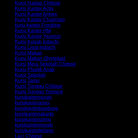
Kursi Hadap Chitose
Kursi Kantor Activ
Kursi Kantor Annex
Kursi Kantor Chairman
kursi kantor Frontline
Kursi Kantor HM
Kursi Kantor Yesnice
Kursi Kuliah Indachi
Kursi Lipat Indachi
Kursi Makan
Kursi Makan Olymplast
Kursi Meja Sekolah Chitose
Kursi Plastik Anak
Kursi Sekolah
Kursi Tamu
Kursi Tunggu Chitose
Kursi Tunggu Yesnice
kursibartermurah
kursikantoranex
kursikantorbandung
kursikantorjakarta
kursikantorjaring
kursikantormurah
kursikantorterlaris
Laci Chitose