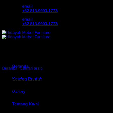
Skip
email
to
+62 813-9903-1773
content
email
+62 813-9903-1773
Beranda
Beranda
/
Lemari arsip
Lemari Arsip Pintu Sliding
Katalog Produk
Kaca VIP HM V 602
Gallery
Bandung
Tentang Kami