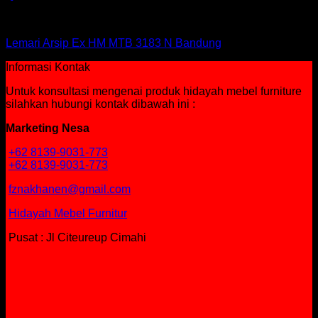
Lemari Arsip Expo
Lemari Arsip Ex HM MTB 3183 N Bandung
Informasi Kontak
Untuk konsultasi mengenai produk hidayah mebel furniture
silahkan hubungi kontak dibawah ini :
Marketing Nesa
+62 8139-9031-773
+62 8139-9031-773
fznakhanen@gmail.com
Hidayah Mebel Furnitur
Pusat : Jl Citeureup Cimahi