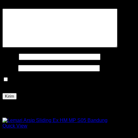
Ulasan Anda
*
Nama
*
Email
*
Simpan nama, email, dan situs web saya pada peramban
ini untuk komentar saya berikutnya.
Produk Terkait
Quick View
Lemari arsip