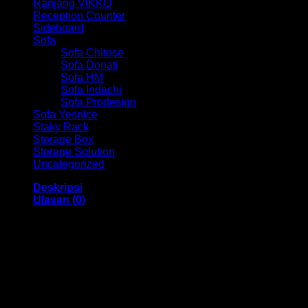
Ranjang VIKKO
Reception Counter
Sideboard
Sofa
Sofa Chitose
Sofa Donati
Sofa HM
Sofa Indachi
Sofa Prodesign
Sofa Yesnice
Staky Rack
Storage Box
Storage Solution
Uncategorized
Deskripsi
Ulasan (0)
Lemari Arsip Pintu Sliding Kaca VIP HM V 602 Bandung
Dengan menggunakan bahan yang berkualitas sehingga
membuat Lemari Arsip ini tampak kokoh dan kuat. Dengan
memiliki ukuran 900 x 450 x 1830 mm dan juga
menggunakan bahan yang berkualitas dan memiliki desain
yang elegan sehingga Lemari Arsip ini sangat cocok untuk