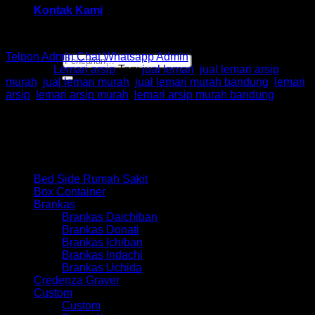
Kontak Kami
Rp
2,557,500
Telpon Admin
Chat Whatsapp Admin
Pencarian
Kategori:
Lemari arsip
Tag:
jual lemari
,
jual lemari arsip
untuk:
murah
,
jual lemari murah
,
jual lemari murah bandung
,
lemari
arsip
,
lemari arsip murah
,
lemari arsip murah bandung
Browse
Bed Side Rumah Sakit
Box Container
Brankas
Brankas Daichiban
Brankas Donati
Brankas Ichiban
Brankas Indachi
Brankas Uchida
Credenza Graver
Custom
Custom