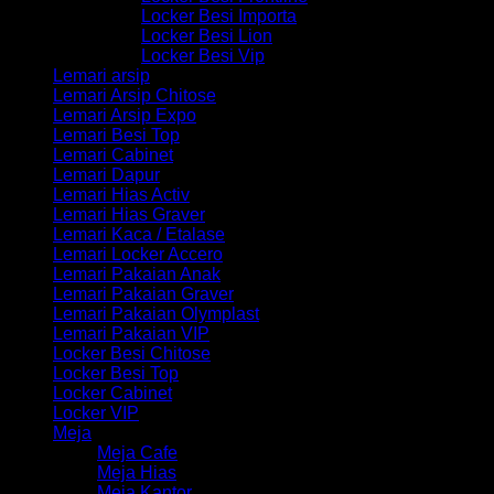
Locker Besi Importa
Locker Besi Lion
Locker Besi Vip
Lemari arsip
Lemari Arsip Chitose
Lemari Arsip Expo
Lemari Besi Top
Lemari Cabinet
Lemari Dapur
Lemari Hias Activ
Lemari Hias Graver
Lemari Kaca / Etalase
Lemari Locker Accero
Lemari Pakaian Anak
Lemari Pakaian Graver
Lemari Pakaian Olymplast
Lemari Pakaian VIP
Locker Besi Chitose
Locker Besi Top
Locker Cabinet
Locker VIP
Meja
Meja Cafe
Meja Hias
Meja Kantor