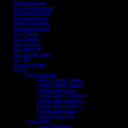
kursikantoranex
kursikantorbandung
kursikantorjakarta
kursikantorjaring
kursikantormurah
kursikantorterlaris
Laci Chitose
Laci Dorong
Laci Gantung
Laci Meja VIP
Laci Rumah Sakit
Laci VIP
Laundry Basket
Lemari
Filling Cabinet
Filking Cabinet Donati
Fillimg Cabinet Datafile
Filling Cabinet Alba
Filling Cabinet Frontline
Filling Cabinet Importa
Filling Cabinet Indachi
Filling Cabinet Lion
Filling Cabinet Vip
Lemari Besi
Lemari Besi Alba