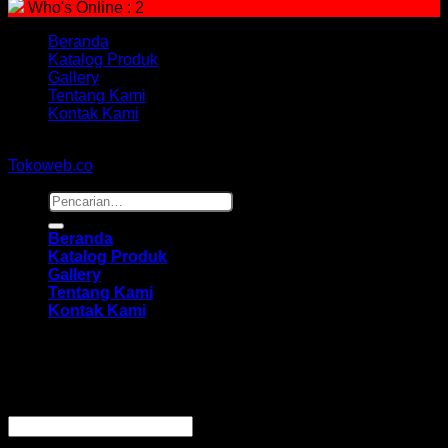
Who's Online : 2
Beranda
Katalog Produk
Gallery
Tentang Kami
Kontak Kami
Copyright 2026 ©
hidayahmebelfurniture.net
Designed By
Tokoweb.co
Pencarian
untuk:
Beranda
Katalog Produk
Gallery
Tentang Kami
Kontak Kami
Masuk
Wajib
Nama pengguna atau alamat email
*