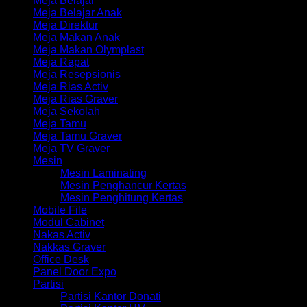
Meja Belajar
Meja Belajar Anak
Meja Direktur
Meja Makan Anak
Meja Makan Olymplast
Meja Rapat
Meja Resepsionis
Meja Rias Activ
Meja Rias Graver
Meja Sekolah
Meja Tamu
Meja Tamu Graver
Meja TV Graver
Mesin
Mesin Laminating
Mesin Penghancur Kertas
Mesin Penghitung Kertas
Mobile File
Modul Cabinet
Nakas Activ
Nakkas Graver
Office Desk
Panel Door Expo
Partisi
Partisi Kantor Donati