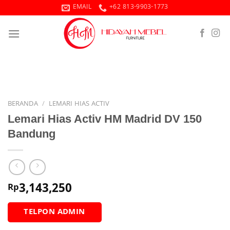
Skip
EMAIL
+62 813-9903-1773
to
content
BERANDA
/
LEMARI HIAS ACTIV
Lemari Hias Activ HM Madrid DV 150
Bandung
3,143,250
Rp
TELPON ADMIN