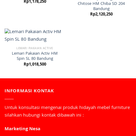
Rp
1,178,250
Chitose HM Chiba SD 204
Bandung
Rp
2,120,250
LEMARI PAKAIAN ACTIVE
Lemari Pakaian Activ HM
Spin SL 80 Bandung
Rp
1,018,500
INFORMASI KONTAK
Untuk konsultasi mengenai produk hidayah mebel furniture
silahkan hubungi kontak dibawah ini :
Marketing Nesa