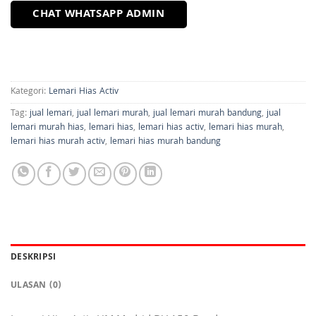
CHAT WHATSAPP ADMIN
Kategori:
Lemari Hias Activ
Tag:
jual lemari
,
jual lemari murah
,
jual lemari murah bandung
,
jual
lemari murah hias
,
lemari hias
,
lemari hias activ
,
lemari hias murah
,
lemari hias murah activ
,
lemari hias murah bandung
DESKRIPSI
ULASAN (0)