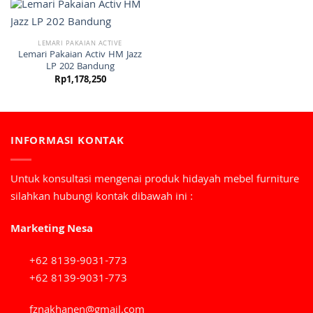
LEMARI PAKAIAN ACTIVE
Lemari Pakaian Activ HM Jazz
LP 202 Bandung
Rp
1,178,250
INFORMASI KONTAK
Untuk konsultasi mengenai produk hidayah mebel furniture
silahkan hubungi kontak dibawah ini :
Marketing Nesa
+62 8139-9031-773
+62 8139-9031-773
fznakhanen@gmail.com