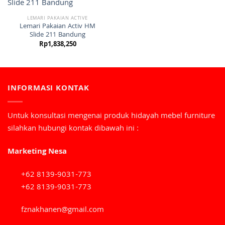
LEMARI PAKAIAN ACTIVE
Lemari Pakaian Activ HM
Slide 211 Bandung
Rp
1,838,250
INFORMASI KONTAK
Untuk konsultasi mengenai produk hidayah mebel furniture
silahkan hubungi kontak dibawah ini :
Marketing Nesa
+62 8139-9031-773
+62 8139-9031-773
fznakhanen@gmail.com