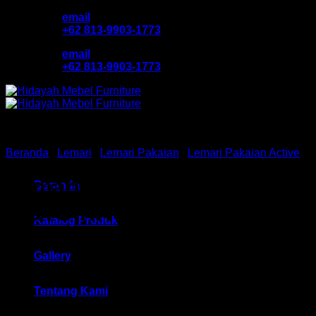
Skip
email
to
+62 813-9903-1773
content
email
+62 813-9903-1773
Beranda
/
Lemari
/
Lemari Pakaian
/
Lemari Pakaian Active
Lemari Pakaian Anak Activ
Beranda
MOTO RACING BLR 131
Katalog Produk
Bandung
Gallery
Tentang Kami
Rp
945,000