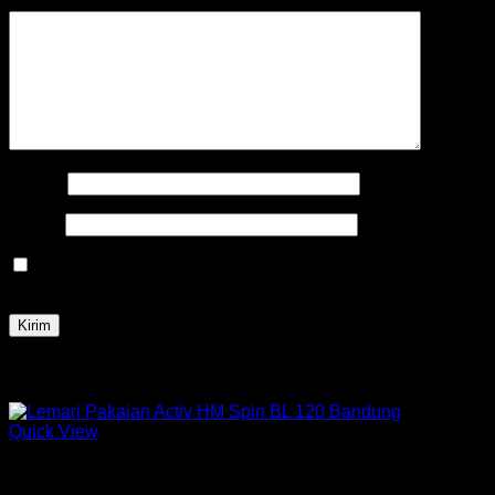
Ulasan Anda
*
Nama
*
Email
*
Simpan nama, email, dan situs web saya pada peramban
ini untuk komentar saya berikutnya.
Produk Terkait
Quick View
Lemari Pakaian Active