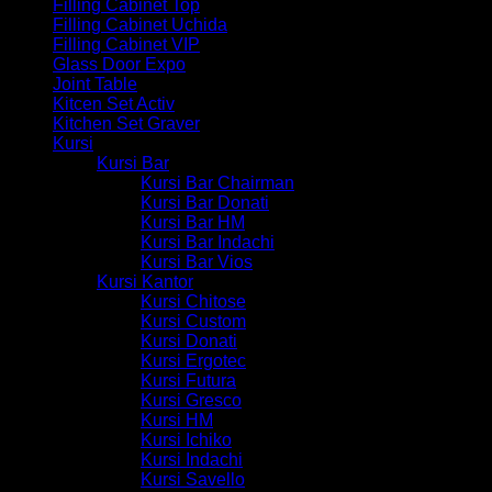
Filling Cabinet Top
Filling Cabinet Uchida
Filling Cabinet VIP
Glass Door Expo
Joint Table
Kitcen Set Activ
Kitchen Set Graver
Kursi
Kursi Bar
Kursi Bar Chairman
Kursi Bar Donati
Kursi Bar HM
Kursi Bar Indachi
Kursi Bar Vios
Kursi Kantor
Kursi Chitose
Kursi Custom
Kursi Donati
Kursi Ergotec
Kursi Futura
Kursi Gresco
Kursi HM
Kursi Ichiko
Kursi Indachi
Kursi Savello