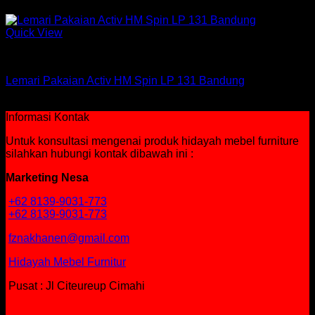
Rp
905,250
Quick View
Lemari Pakaian Active
Lemari Pakaian Activ HM Spin LP 131 Bandung
Rp
642,000
Informasi Kontak
Untuk konsultasi mengenai produk hidayah mebel furniture
silahkan hubungi kontak dibawah ini :
Marketing Nesa
+62 8139-9031-773
+62 8139-9031-773
fznakhanen@gmail.com
Hidayah Mebel Furnitur
Pusat : Jl Citeureup Cimahi