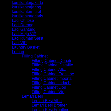
kursikantorjakarta
kursikantorjaring
kursikantormurah
kursikantorterlaris
Laci Chitose
Laci Dorong
Laci Gantung
Laci Meja VIP
Laci Rumah Sakit
Laci VIP
Laundry Basket
Lemari
Filling Cabinet
Filking Cabinet Donati
Fillimg Cabinet Datafile
Filling Cabinet Alba
Filling Cabinet Frontline
Filling Cabinet Importa
Filling Cabinet Indachi
Filling Cabinet Lion
Filling Cabinet Vip
Lemari Besi
Lemari Besi Alba
Lemari Besi Brother
Lemari Besi Frontline