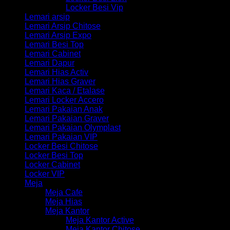
Locker Besi Vip
Lemari arsip
Lemari Arsip Chitose
Lemari Arsip Expo
Lemari Besi Top
Lemari Cabinet
Lemari Dapur
Lemari Hias Activ
Lemari Hias Graver
Lemari Kaca / Etalase
Lemari Locker Accero
Lemari Pakaian Anak
Lemari Pakaian Graver
Lemari Pakaian Olymplast
Lemari Pakaian VIP
Locker Besi Chitose
Locker Besi Top
Locker Cabinet
Locker VIP
Meja
Meja Cafe
Meja Hias
Meja Kantor
Meja Kantor Active
Meja Kantor Chitose