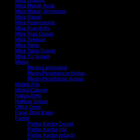
Meja Direktur
Meja Makan Anak
Meja Makan Olymplast
Meja Rapat
Meja Resepsionis
Meja Rias Activ
Meja Rias Graver
Meja Sekolah
Meja Tamu
Meja Tamu Graver
Meja TV Graver
Mesin
Mesin Laminating
Mesin Penghancur Kertas
Mesin Penghitung Kertas
Mobile File
Modul Cabinet
Nakas Activ
Nakkas Graver
Office Desk
Panel Door Expo
Partisi
Partisi Kantor Donati
Partisi Kantor HM
Partisi Kantor Indachi