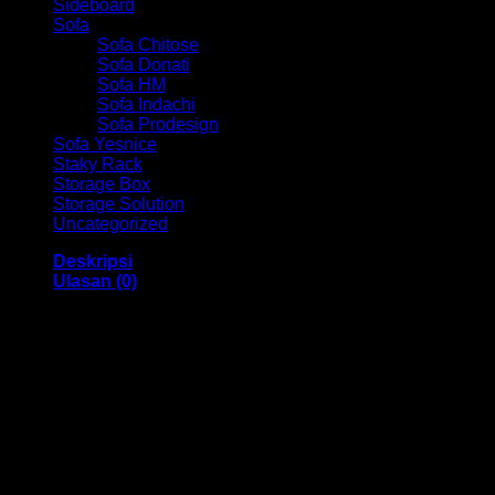
Sideboard
Sofa
Sofa Chitose
Sofa Donati
Sofa HM
Sofa Indachi
Sofa Prodesign
Sofa Yesnice
Staky Rack
Storage Box
Storage Solution
Uncategorized
Deskripsi
Ulasan (0)
Lemari Pakaian Anak Activ MOTO RACING BLR 131
Bandung
Dengan menggunakan bahan yang berkualitas sehingga
membuat Lemari Pakaian ini tampak kokoh dan kuat.
Dengan tersedia warna Ocean Blue – White dengan
memiliki ukuran 1185 x 398 x 1195 mm. Dengan memiliki
desain yang elegan, Lemari Pakaian ini sangat cocok untuk
anda gunakan didalam ruangan kamar anak anda.