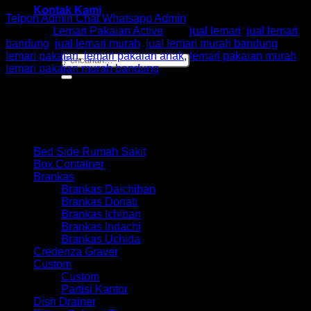
Kontak Kami
Telpon Admin
Chat Whatsapp Admin
Kategori:
Lemari Pakaian Active
Tag:
jual lemari
,
jual lemari
bandung
,
jual lemari murah
,
jual lemari murah bandung
,
lemari pakaian
,
lemari pakaian anak
,
lemari pakaian murah
,
Pencarian
lemari pakaian murah bandung
untuk:
Browse
Bed Side Rumah Sakit
Box Container
Brankas
Brankas Daichiban
Brankas Donati
Brankas Ichiban
Brankas Indachi
Brankas Uchida
Credenza Graver
Custom
Custom
Partisi Kantor
Dish Drainer