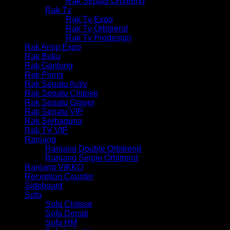
Rak Sepatu Orbitrend
Rak Tv
Rak Tv Expo
Rak Tv Orbitrend
Rak Tv Prodesign
Rak Arsip Expo
Rak Buku
Rak Gantung
Rak Piring
Rak Sepatu Activ
Rak Sepatu Chitose
Rak Sepatu Graver
Rak Sepatu VIP
Rak Serbaguna
Rak TV VIP
Ranjang
Ranjang Double Orbitrend
Ranjang Single Orbitrend
Ranjang VIKKO
Reception Counter
Sideboard
Sofa
Sofa Chitose
Sofa Donati
Sofa HM