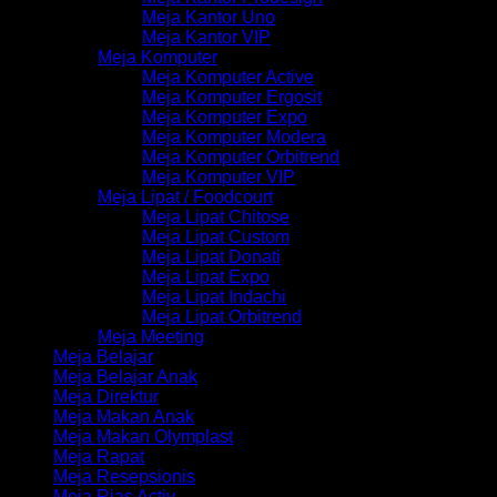
Meja Kantor Uno
Meja Kantor VIP
Meja Komputer
Meja Komputer Active
Meja Komputer Ergosit
Meja Komputer Expo
Meja Komputer Modera
Meja Komputer Orbitrend
Meja Komputer VIP
Meja Lipat / Foodcourt
Meja Lipat Chitose
Meja Lipat Custom
Meja Lipat Donati
Meja Lipat Expo
Meja Lipat Indachi
Meja Lipat Orbitrend
Meja Meeting
Meja Belajar
Meja Belajar Anak
Meja Direktur
Meja Makan Anak
Meja Makan Olymplast
Meja Rapat
Meja Resepsionis
Meja Rias Activ