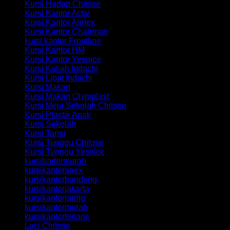
Kursi Hadap Chitose
Kursi Kantor Activ
Kursi Kantor Annex
Kursi Kantor Chairman
kursi kantor Frontline
Kursi Kantor HM
Kursi Kantor Yesnice
Kursi Kuliah Indachi
Kursi Lipat Indachi
Kursi Makan
Kursi Makan Olymplast
Kursi Meja Sekolah Chitose
Kursi Plastik Anak
Kursi Sekolah
Kursi Tamu
Kursi Tunggu Chitose
Kursi Tunggu Yesnice
kursibartermurah
kursikantoranex
kursikantorbandung
kursikantorjakarta
kursikantorjaring
kursikantormurah
kursikantorterlaris
Laci Chitose