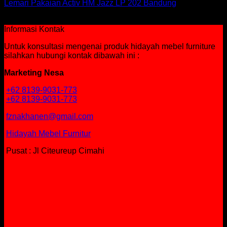
Lemari Pakaian Activ HM Jazz LP 202 Bandung
Rp
1,178,250
Informasi Kontak
Untuk konsultasi mengenai produk hidayah mebel furniture
silahkan hubungi kontak dibawah ini :
Marketing Nesa
+62 8139-9031-773
+62 8139-9031-773
fznakhanen@gmail.com
Hidayah Mebel Furnitur
Pusat : Jl Citeureup Cimahi