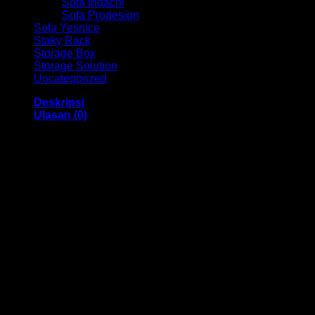
Sofa Indachi
Sofa Prodesign
Sofa Yesnice
Staky Rack
Storage Box
Storage Solution
Uncategorized
Deskripsi
Ulasan (0)
Lemari Pakaian Anak Activ POKU BLR 131 Bandung
Dengan menggunakan bahan yang berkualitas sehingga
membuat Lemari Pakaian ini tampak kokoh dan kuat.
Dengan tersedia warna Mono Colour dengan memiliki
ukuran 1185 x 398 x 1195 mm. Dengan memiliki desain yang
elegan, Lemari Pakaian ini sangat cocok untuk anda
gunakan didalam ruangan kamar anak anda.
Kami menjual berbagai macam merk dan tipe Kursi Kantor,
Kursi Bar, Kursi Direktur, Kursi Kuliah, Kursi Lipat, Kursi
Manager, Kursi Staff, Kursi Susun, Kursi Tunggu, Meja
Kantor, Meja Direktur, Meja Komputer, Meja Meeting, Meja
Resepsionis, Meja Staff, Laci Meja, Meja Sofa, Meja Cafe,
Lemari Besi, Lemari Kantor, Lemari Pakaian, Rak Arsip Besi,
Rak Resepsionis, Rak TV, Partisi Kantor, Filing Cabinet,