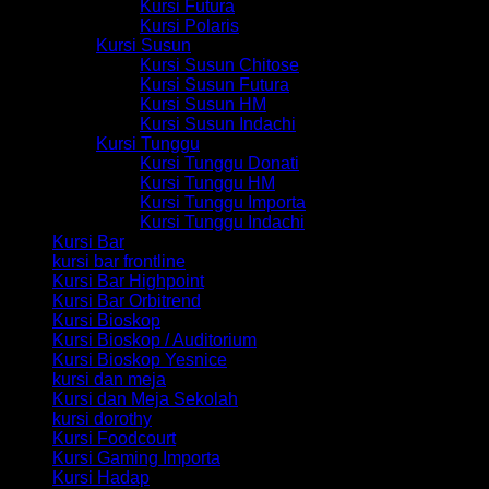
Kursi Futura
Kursi Polaris
Kursi Susun
Kursi Susun Chitose
Kursi Susun Futura
Kursi Susun HM
Kursi Susun Indachi
Kursi Tunggu
Kursi Tunggu Donati
Kursi Tunggu HM
Kursi Tunggu Importa
Kursi Tunggu Indachi
Kursi Bar
kursi bar frontline
Kursi Bar Highpoint
Kursi Bar Orbitrend
Kursi Bioskop
Kursi Bioskop / Auditorium
Kursi Bioskop Yesnice
kursi dan meja
Kursi dan Meja Sekolah
kursi dorothy
Kursi Foodcourt
Kursi Gaming Importa
Kursi Hadap