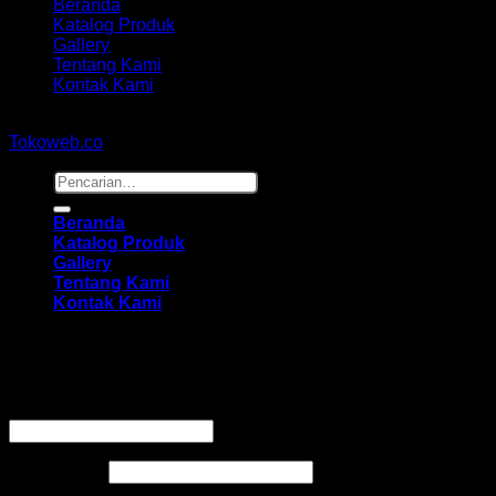
Beranda
Katalog Produk
Gallery
Tentang Kami
Kontak Kami
Copyright 2026 ©
hidayahmebelfurniture.net
Designed By
Tokoweb.co
Pencarian
untuk:
Beranda
Katalog Produk
Gallery
Tentang Kami
Kontak Kami
Masuk
Wajib
Nama pengguna atau alamat email
*
Wajib
Kata sandi
*