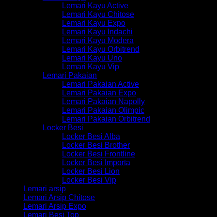
Lemari Kayu Active
Lemari Kayu Chitose
Lemari Kayu Expo
Lemari Kayu Indachi
Lemari Kayu Modera
Lemari Kayu Orbitrend
Lemari Kayu Uno
Lemari Kayu Vip
Lemari Pakaian
Lemari Pakaian Active
Lemari Pakaian Expo
Lemari Pakaian Napolly
Lemari Pakaian Olimpic
Lemari Pakaian Orbitrend
Locker Besi
Locker Besi Alba
Locker Besi Brother
Locker Besi Frontline
Locker Besi Importa
Locker Besi Lion
Locker Besi Vip
Lemari arsip
Lemari Arsip Chitose
Lemari Arsip Expo
Lemari Besi Top