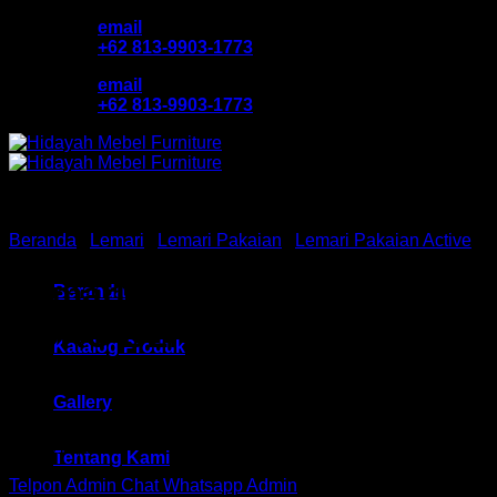
Skip
email
to
+62 813-9903-1773
content
email
+62 813-9903-1773
Beranda
/
Lemari
/
Lemari Pakaian
/
Lemari Pakaian Active
Lemari Pakaian Anak Activ
Beranda
POKU BLR 131 Bandung
Katalog Produk
Gallery
Rp
1,014,000
Tentang Kami
Telpon Admin
Chat Whatsapp Admin