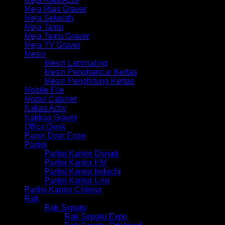
Meja Rias Graver
Meja Sekolah
Meja Tamu
Meja Tamu Graver
Meja TV Graver
Mesin
Mesin Laminating
Mesin Penghancur Kertas
Mesin Penghitung Kertas
Mobile File
Modul Cabinet
Nakas Activ
Nakkas Graver
Office Desk
Panel Door Expo
Partisi
Partisi Kantor Donati
Partisi Kantor HM
Partisi Kantor Indachi
Partisi Kantor Uno
Partisi Kantor Chitose
Rak
Rak Sepatu
Rak Sepatu Expo