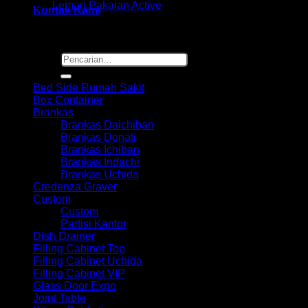
Kategori:
Lemari Pakaian Active
Kontak Kami
Pencarian
Browse
untuk:
Bed Side Rumah Sakit
Box Container
Brankas
Brankas Daichiban
Brankas Donati
Brankas Ichiban
Brankas Indachi
Brankas Uchida
Credenza Graver
Custom
Custom
Partisi Kantor
Dish Drainer
Filling Cabinet Top
Filling Cabinet Uchida
Filling Cabinet VIP
Glass Door Expo
Joint Table