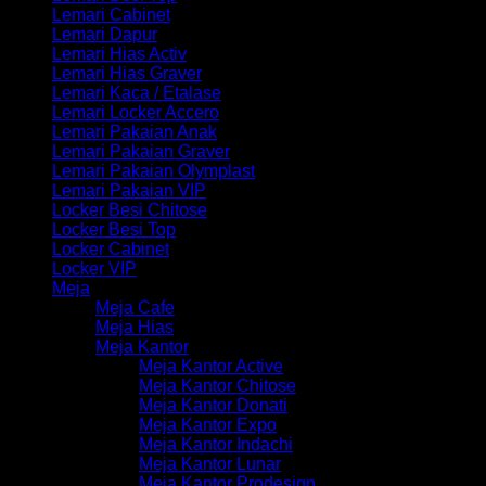
Lemari Cabinet
Lemari Dapur
Lemari Hias Activ
Lemari Hias Graver
Lemari Kaca / Etalase
Lemari Locker Accero
Lemari Pakaian Anak
Lemari Pakaian Graver
Lemari Pakaian Olymplast
Lemari Pakaian VIP
Locker Besi Chitose
Locker Besi Top
Locker Cabinet
Locker VIP
Meja
Meja Cafe
Meja Hias
Meja Kantor
Meja Kantor Active
Meja Kantor Chitose
Meja Kantor Donati
Meja Kantor Expo
Meja Kantor Indachi
Meja Kantor Lunar
Meja Kantor Prodesign