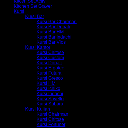
Kitcen Set Activ
Kitchen Set Graver
Kursi
Kursi Bar
Kursi Bar Chairman
Kursi Bar Donati
Kursi Bar HM
Kursi Bar Indachi
Kursi Bar Vios
Kursi Kantor
Kursi Chitose
Kursi Custom
Kursi Donati
Kursi Ergotec
Kursi Futura
Kursi Gresco
Kursi HM
Kursi Ichiko
Kursi Indachi
Kursi Savello
Kursi Subaru
Kursi Kuliah
Kursi Chairman
Kursi Chitose
Kursi Fortuner