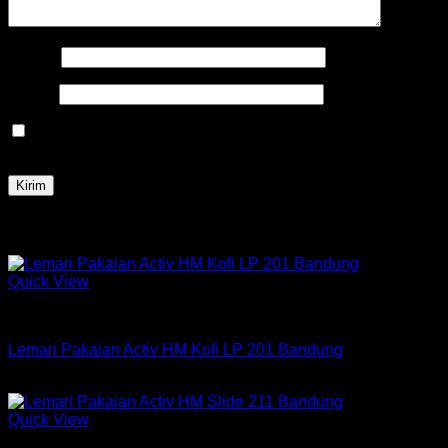
Nama
*
Email
*
Simpan nama, email, dan situs web saya pada peramban
ini untuk komentar saya berikutnya.
Produk Terkait
Quick View
Lemari Pakaian Active
Lemari Pakaian Activ HM Kofi LP 201 Bandung
Rp
1,302,000
Quick View